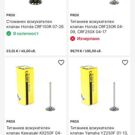
PROX
PROX
Стоманен всмукателен
Титаниев всмукателен
клапан Honda CRF150R 07-26
клапан Honda CRF250R 04-
09, CRF250X 04-17
В наличност
Изчерпано
23,01 € / 45,00 лв.
99,70 € / 195,00 лв.
PROX
PROX
Титаниев всмукателен
Титаниев всмукателен
клапан Kawasaki KX250F 04-
клапан Yamaha YZ250F 01-13,