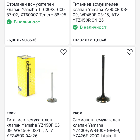
Стоманен всмукателен
Титаниев всмукателен
клапан Yamaha TT600/XT600
клапан Yamaha YZ450F 03-
87-02, XT6000Z Tenere 86-95
09, WR450F 03-15, ATV
YFZ450R 04-26
В наличност
В наличност
26,00 € / 50,85 лв.
107,37 € / 210,00 лв.
PROX
PROX
Титаниев всмукателен
Стоманен всмукателен
клапан Yamaha YZ450F 03-
клапан Yamaha
09, WR450F 03-15, ATV
YZ400F/WR400F 98-99,
YFZ450R 04-26
YZ426F 2000 Intake II