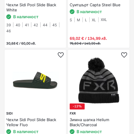
Чехли Sidi Pool Slide Black
Суитшърт Capta Steel Blue
White
В наличност
В наличност
XXL
S
M
L
XL
39
40
41
42
44
45
46
69,02 € / 134,99 лв.
30,68 € / 60,00 лв.
76,69 € / 149,99 лв.
-13%
SIDI
FXR
Чехли Sidi Pool Slide Black
Зимна шапка Helium
Yellow Fluo
Black/Charcoal
В наличност
В наличност