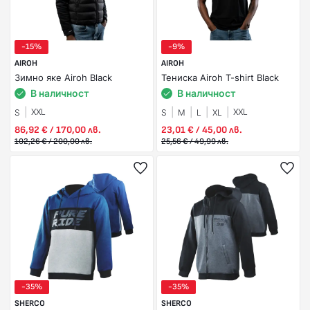
-15%
-9%
AIROH
AIROH
Зимно яке Airoh Black
Тениска Airoh T-shirt Black
В наличност
В наличност
XXL
XXL
S
S
M
L
XL
86,92 € / 170,00 лв.
23,01 € / 45,00 лв.
102,26 € / 200,00 лв.
25,56 € / 49,99 лв.
-35%
-35%
SHERCO
SHERCO