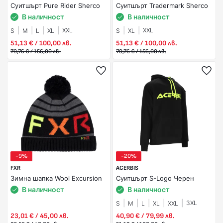
Суитшърт Pure Rider Sherco
Суитшърт Tradermark Sherco
В наличност
В наличност
XXL
XXL
S
M
L
XL
S
XL
51,13 € / 100,00 лв.
51,13 € / 100,00 лв.
79,76 € / 156,00 лв.
79,76 € / 156,00 лв.
-9%
-20%
FXR
ACERBIS
Зимна шапка Wool Excursion
Суитшърт S-Logo Черен
В наличност
В наличност
3XL
S
M
L
XL
XXL
23,01 € / 45,00 лв.
40,90 € / 79,99 лв.