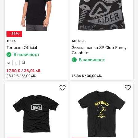
-36%
100%
ACERBIS
Тениска Official
Зимна шапка SP Club Fancy
Graphite
В наличност
В наличност
XL
M
L
17,90 € / 35,01 лв.
28,12 € / 55,00 лв.
15,34 € / 30,00 лв.