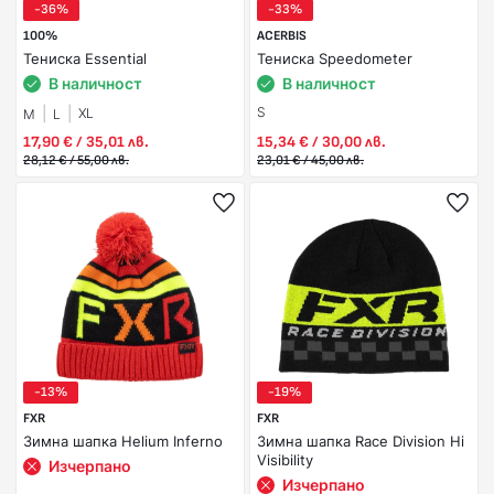
-36%
-33%
100%
ACERBIS
Тениска Essential
Тениска Speedometer
В наличност
В наличност
S
XL
M
L
17,90 € / 35,01 лв.
15,34 € / 30,00 лв.
28,12 € / 55,00 лв.
23,01 € / 45,00 лв.
-13%
-19%
FXR
FXR
Зимна шапка Helium Inferno
Зимна шапка Race Division Hi
Visibility
Изчерпано
Изчерпано