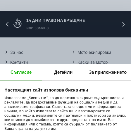
14 ДНИ ПРАВО НА ВРЪЩАНЕ
или замяна
За нас
Мото екипировка
Контакти
Каски за мотор
Съгласие
Детайли
За приложението
Методи доставка
Ботуши за мотор
Начини плащане
Гуми за мотор
Настоящият сайт използва бисквитки
Връщане на стока
Очила за мотор
Използваме „бисквитки“, за да персонализираме съдържанието и
Общи условия
Раници за мотор
рекламите, да предоставяме функции на социални медии и да
анализираме трафика си. Също така споделяме информация за
начина, по който използвате сайта ни, с партньорските си
Поверителност
Ръкавици за мотор
социални медии, рекламните си партньори и партньори за анализ,
които може да я комбинират с друга предоставена им от Вас
Политика за бисквитки
Части за мотор
информация или с такава, която са събрали от ползването от
Ваша страна на услугите им.