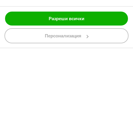
Блог
Разреши всички
088 200 7002
shop@bobimx.com
Персонализация
гр. Севлиево (П.К. 5400)
ул."Стоян Бъчваров" №4
АБОНИРАЙТЕ СЕ ЗА НАШИЯ БЮЛЕТИН
Абонирайки се за бюлетина приемате
общите условия
АБОНАМЕНТ