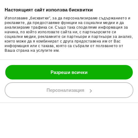
Начини плащане
Гуми за мотор
Настоящият сайт използва бисквитки
Връщане на стока
Очила за мотор
Използваме „бисквитки“, за да персонализираме съдържанието и
Общи условия
Раници за мотор
рекламите, да предоставяме функции на социални медии и да
анализираме трафика си. Също така споделяме информация за
начина, по който използвате сайта ни, с партньорските си
Поверителност
Ръкавици за мотор
социални медии, рекламните си партньори и партньори за анализ,
които може да я комбинират с друга предоставена им от Вас
Политика за бисквитки
Части за мотор
информация или с такава, която са събрали от ползването от
Ваша страна на услугите им.
Блог
Разреши всички
088 200 7002
shop@bobimx.com
Персонализация
гр. Севлиево (П.К. 5400)
ул."Стоян Бъчваров" №4
АБОНИРАЙТЕ СЕ ЗА НАШИЯ БЮЛЕТИН