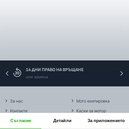
14 ДНИ ПРАВО НА ВРЪЩАНЕ
или замяна
За нас
Мото екипировка
Контакти
Каски за мотор
Съгласие
Детайли
За приложението
Методи доставка
Ботуши за мотор