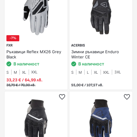
-7%
FXR
ACERBIS
Ръкавици Reflex MX26 Grey
Зимни ръкавици Enduro
Black
Winter CE
В наличност
В наличност
XXL
3XL
S
M
XL
S
M
L
XL
XXL
33,23 € / 64,99 лв.
35,79 € / 70,00 лв.
55,00 € / 107,57 лв.