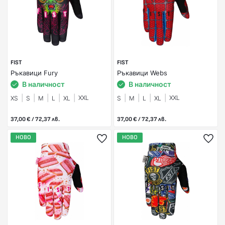
FIST
FIST
Ръкавици Fury
Ръкавици Webs
В наличност
В наличност
XXL
XXL
XS
S
M
L
XL
S
M
L
XL
37,00 € / 72,37 лв.
37,00 € / 72,37 лв.
НОВО
НОВО