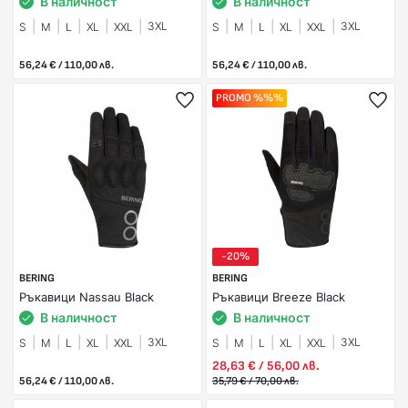
В наличност
В наличност
3XL
3XL
S
M
L
XL
XXL
S
M
L
XL
XXL
56,24 € / 110,00 лв.
56,24 € / 110,00 лв.
PROMO %%%
-20%
BERING
BERING
Ръкавици Nassau Black
Ръкавици Breeze Black
В наличност
В наличност
3XL
3XL
S
M
L
XL
XXL
S
M
L
XL
XXL
28,63 € / 56,00 лв.
56,24 € / 110,00 лв.
35,79 € / 70,00 лв.