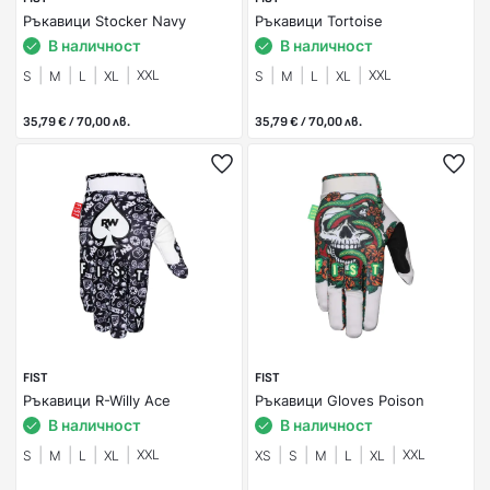
Ръкавици Stocker Navy
Ръкавици Tortoise
В наличност
В наличност
XXL
XXL
S
M
L
XL
S
M
L
XL
35,79 € / 70,00 лв.
35,79 € / 70,00 лв.
FIST
FIST
Ръкавици R-Willy Ace
Ръкавици Gloves Poison
В наличност
В наличност
XXL
XXL
S
M
L
XL
XS
S
M
L
XL