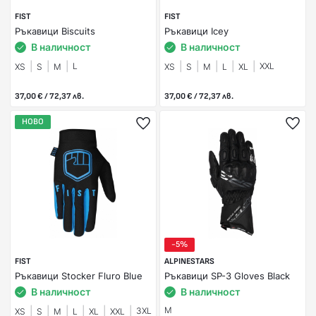
FIST
FIST
Ръкавици Biscuits
Ръкавици Icey
В наличност
В наличност
L
XXL
XS
S
M
XS
S
M
L
XL
37,00 € / 72,37 лв.
37,00 € / 72,37 лв.
НОВО
-5%
FIST
ALPINESTARS
Ръкавици Stocker Fluro Blue
Ръкавици SP-3 Gloves Black
В наличност
В наличност
M
3XL
XS
S
M
L
XL
XXL