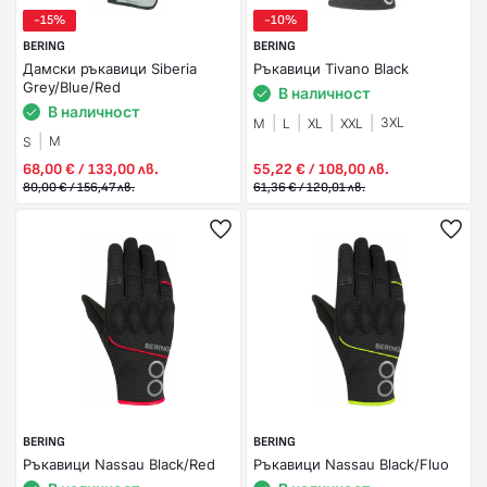
-15%
-10%
BERING
BERING
Дамски ръкавици Siberia
Ръкавици Tivano Black
Grey/Blue/Red
В наличност
В наличност
3XL
M
L
XL
XXL
M
S
68,00 € / 133,00 лв.
55,22 € / 108,00 лв.
80,00 € / 156,47 лв.
61,36 € / 120,01 лв.
BERING
BERING
Ръкавици Nassau Black/Red
Ръкавици Nassau Black/Fluo