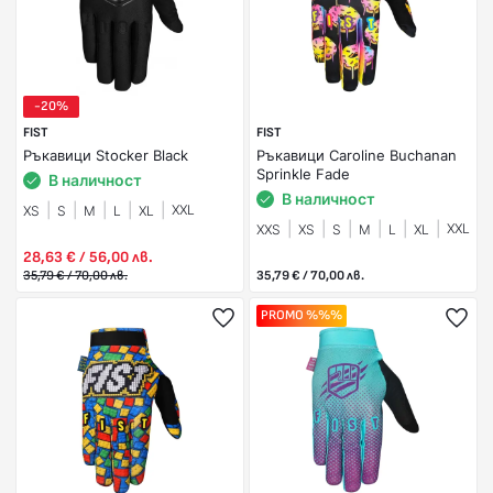
-20%
FIST
FIST
Ръкавици Stocker Black
Ръкавици Caroline Buchanan
Sprinkle Fade
В наличност
В наличност
XXL
XS
S
M
L
XL
XXL
XXS
XS
S
M
L
XL
28,63 € / 56,00 лв.
35,79 € / 70,00 лв.
35,79 € / 70,00 лв.
PROMO %%%