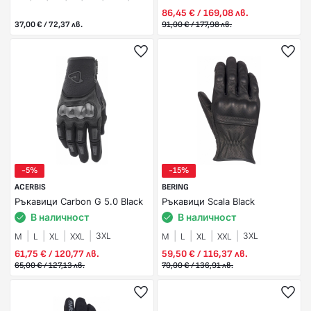
86,45 € / 169,08 лв.
37,00 € / 72,37 лв.
91,00 € / 177,98 лв.
-5%
-15%
ACERBIS
BERING
Ръкавици Carbon G 5.0 Black
Ръкавици Scala Black
В наличност
В наличност
3XL
3XL
M
L
XL
XXL
M
L
XL
XXL
61,75 € / 120,77 лв.
59,50 € / 116,37 лв.
65,00 € / 127,13 лв.
70,00 € / 136,91 лв.