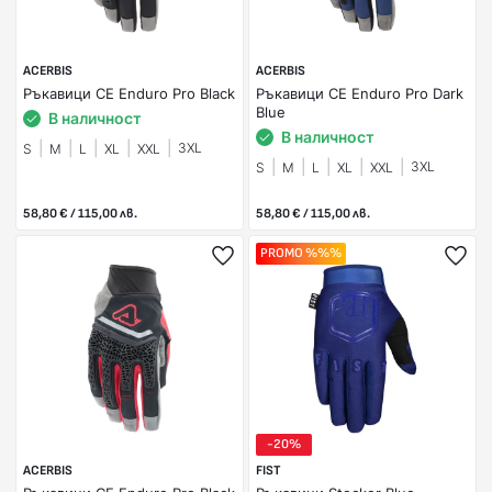
ACERBIS
ACERBIS
Ръкавици CE Enduro Pro Black
Ръкавици CE Enduro Pro Dark
Blue
В наличност
В наличност
3XL
S
M
L
XL
XXL
3XL
S
M
L
XL
XXL
58,80 € / 115,00 лв.
58,80 € / 115,00 лв.
PROMO %%%
-20%
ACERBIS
FIST