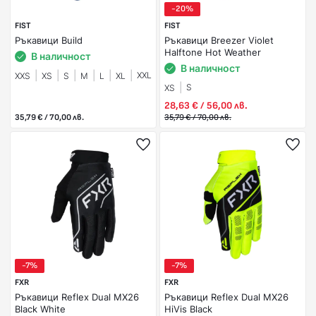
-20%
FIST
FIST
Ръкавици Build
Ръкавици Breezer Violet
Halftone Hot Weather
В наличност
В наличност
XXL
XXS
XS
S
M
L
XL
S
XS
28,63 € / 56,00 лв.
35,79 € / 70,00 лв.
35,79 € / 70,00 лв.
-7%
-7%
FXR
FXR
Ръкавици Reflex Dual MX26
Ръкавици Reflex Dual MX26
Black White
HiVis Black