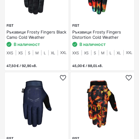
FIST
FIST
Ръкавици Frosty Fingers Black
Ръкавици Frosty Fingers
Camo Cold Weather
Distortion Cold Weather
В наличност
В наличност
XXL
XXL
XXS
XS
S
M
L
XL
XXS
XS
S
M
L
XL
47,50 € / 92,90 лв.
45,00 € / 88,01 лв.
FIST
FIST