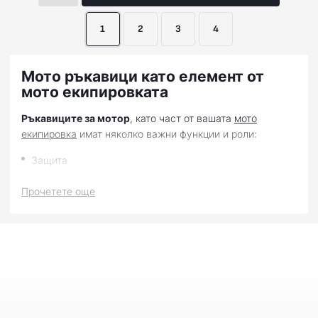
1
2
3
4
Мото ръкавици като елемент от
мото екипировката
Ръкавиците за мотор
, като част от вашата
мото
екипировка
имат няколко важни функции и роли:
Защита
Те предоставят защита на ръцете от вятър, студ, дъжд и
Прочетете още
други атмосферни условия. Освен това те играят роля в
предпазването на ръцете при падане или при контакт с
асфалта.
Безопасност
Много ръкавици за мотор са оборудвани с усилени зони,
като протектори и панели от устойчиви на износ
материали, за да предпазят ръцете от наранявания при