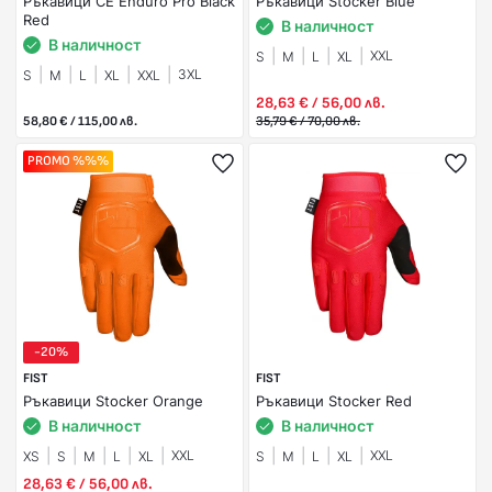
Ръкавици CE Enduro Pro Black
Ръкавици Stocker Blue
Red
В наличност
В наличност
XXL
S
M
L
XL
3XL
S
M
L
XL
XXL
28,63 € / 56,00 лв.
58,80 € / 115,00 лв.
35,79 € / 70,00 лв.
PROMO %%%
-20%
FIST
FIST
Ръкавици Stocker Orange
Ръкавици Stocker Red
В наличност
В наличност
XXL
XXL
XS
S
M
L
XL
S
M
L
XL
28,63 € / 56,00 лв.