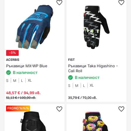
-5%
ACERBIS
FIST
Ръкавици MX-WP Blue
Ръкавици Taka Higashino -
Cali Roll
В наличност
В наличност
XL
S
M
L
XL
S
M
L
48,57 € / 94,99 лв.
51,13 € / 100,00 лв.
35,79 € / 70,00 лв.
PROMO %%%