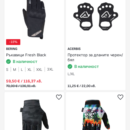
-15%
BERING
ACERBIS
Ръкавици Fresh Black
Протектор за дланите черен/
бял
В наличност
В наличност
3XL
S
M
L
XL
XXL
L/XL
59,50 € / 116,37 лв.
70,00 € / 136,91 лв.
11,25 € / 22,00 лв.