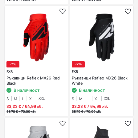
-7%
-7%
FXR
FXR
Ръкавици Reflex MX26 Red
Ръкавици Reflex MX26 Black
Black
White
В наличност
В наличност
XXL
XXL
S
M
L
XL
S
M
L
XL
33,23 € / 64,99 лв.
33,23 € / 64,99 лв.
35,79 € / 70,00 лв.
35,79 € / 70,00 лв.