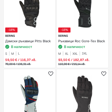
-15%
-15%
BERING
BERING
Дамски ръкавици Pitts Black
Ръкавици Roc Gore-Tex Black
В наличност
В наличност
L
3XL
S
M
M
XL
XXL
59,50 € / 116,37 лв.
93,50 € / 182,87 лв.
70,00 € / 136,91 лв.
110,00 € / 215,14 лв.