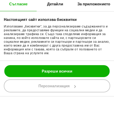
ръкавиците за мотор
Съгласие
Детайли
За приложението
Методи доставка
Ботуши за мотор
Видове ръкавици според предназначението
Начини плащане
Гуми за мотор
Настоящият сайт използва бисквитки
Летни ръкавици - Тези ръкавици са предназначени за
Връщане на стока
Очила за мотор
употреба през топлите месеци и обикновено са
Използваме „бисквитки“, за да персонализираме съдържанието и
Общи условия
Раници за мотор
рекламите, да предоставяме функции на социални медии и да
изработени от дишащи материали, като мрежест
анализираме трафика си. Също така споделяме информация за
плат.Предлагат добра вентилация по време на горещи
начина, по който използвате сайта ни, с партньорските си
Поверителност
Ръкавици за мотор
социални медии, рекламните си партньори и партньори за анализ,
условия.
които може да я комбинират с друга предоставена им от Вас
Политика за бисквитки
Части за мотор
информация или с такава, която са събрали от ползването от
Зимни ръкавици - Те са подплатени с отопляващи
Ваша страна на услугите им.
Блог
материали, като например термоизолация. Осигуряват
топлина и защита от студа.
Спортни ръкавици - Този тип ръкавици са
Разреши всички
предназначени за мотокрос и агресивно каране.
088 200 7002
Обикновено са подплатени и имат усилени зони за
shop@bobimx.com
Персонализация
защита на ръцете при евентуално падане.
Туристически ръкавици - Те са проектирани за дълги
гр. Севлиево (П.К. 5400)
пътувания и предлагат комбинация от защита и комфорт.
ул."Стоян Бъчваров" №4
Могат да бъдат водоустойчиви и да включват различни
технологии за подобряване на комфорта.