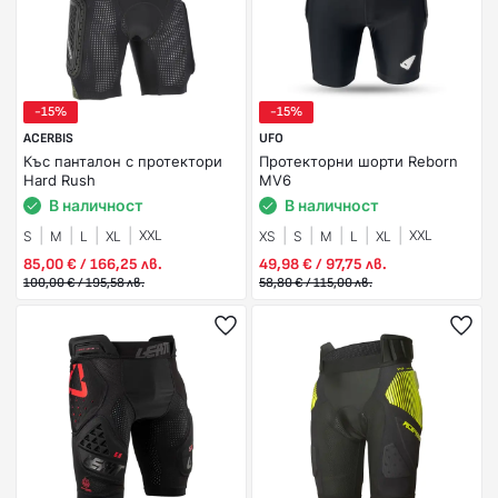
-15%
-15%
ACERBIS
UFO
Къс панталон с протектори
Протекторни шорти Reborn
Hard Rush
MV6
В наличност
В наличност
XXL
XXL
S
M
L
XL
XS
S
M
L
XL
85,00 € / 166,25 лв.
49,98 € / 97,75 лв.
100,00 € / 195,58 лв.
58,80 € / 115,00 лв.