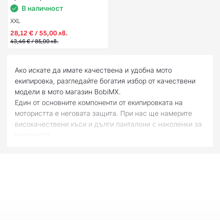
В наличност
XXL
28,12 € / 55,00 лв.
43,46 € / 85,00 лв.
Ако искате да имате качествена и удобна мото
екипировка, разгледайте богатия избор от качествени
модели в мото магазин BobiMX.
Един от основните компоненти от екипировката на
мотористта е неговата защита. При нас ще намерите
високачествени къси и дълги панталони с наколенки за
мотористи.