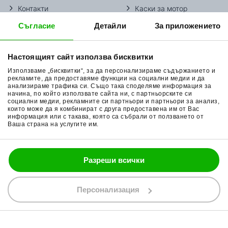
Контакти
Каски за мотор
Съгласие
Детайли
За приложението
Методи доставка
Ботуши за мотор
Начини плащане
Гуми за мотор
Настоящият сайт използва бисквитки
Връщане на стока
Очила за мотор
Използваме „бисквитки“, за да персонализираме съдържанието и
Общи условия
Раници за мотор
рекламите, да предоставяме функции на социални медии и да
анализираме трафика си. Също така споделяме информация за
начина, по който използвате сайта ни, с партньорските си
Поверителност
Ръкавици за мотор
социални медии, рекламните си партньори и партньори за анализ,
които може да я комбинират с друга предоставена им от Вас
Политика за бисквитки
Части за мотор
информация или с такава, която са събрали от ползването от
Ваша страна на услугите им.
Блог
Разреши всички
088 200 7002
shop@bobimx.com
Персонализация
гр. Севлиево (П.К. 5400)
ул."Стоян Бъчваров" №4