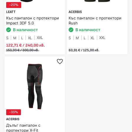
-20%
LEATT
ACERBIS
Къс панталон с протектори
Къс панталон с протектори
Impact 3DF 5.0
Rush
В наличност
В наличност
XXL
XXL
S
M
L
XL
S
M
L
XL
122,71 € / 240,00 лв.
153,39 € / 300,00 лв.
63,91 € / 125,00 лв.
-35%
ACERBIS
Дълъг панталон с
протектори X-Fit