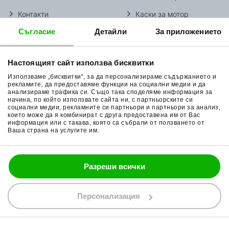
Контакти
Каски за мотор
Съгласие
Детайли
За приложението
Методи доставка
Ботуши за мотор
Начини плащане
Гуми за мотор
Настоящият сайт използва бисквитки
Връщане на стока
Очила за мотор
Използваме „бисквитки“, за да персонализираме съдържанието и
Общи условия
Раници за мотор
рекламите, да предоставяме функции на социални медии и да
анализираме трафика си. Също така споделяме информация за
начина, по който използвате сайта ни, с партньорските си
Поверителност
Ръкавици за мотор
социални медии, рекламните си партньори и партньори за анализ,
които може да я комбинират с друга предоставена им от Вас
Политика за бисквитки
Части за мотор
информация или с такава, която са събрали от ползването от
Ваша страна на услугите им.
Блог
Разреши всички
088 200 7002
shop@bobimx.com
Персонализация
гр. Севлиево (П.К. 5400)
ул."Стоян Бъчваров" №4