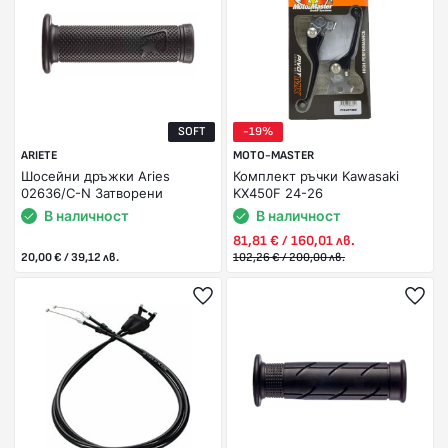
SOFT
-19%
ARIETE
MOTO-MASTER
Шосейни дръжки Aries
Комплект ръчки Kawasaki
02636/C-N Затворени
KX450F 24-26
В наличност
В наличност
81,81 € / 160,01 лв.
20,00 € / 39,12 лв.
102,26 € / 200,00 лв.