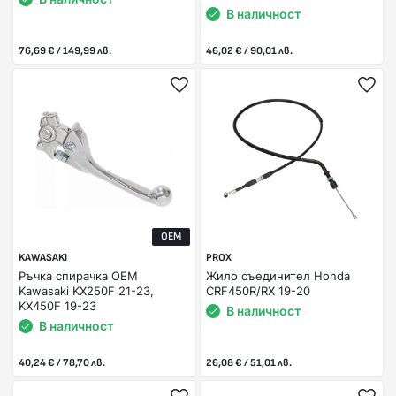
В наличност
76,69 € / 149,99 лв.
46,02 € / 90,01 лв.
OEM
KAWASAKI
PROX
Ръчка спирачка OEM
Жило съединител Honda
Kawasaki KX250F 21-23,
CRF450R/RX 19-20
KX450F 19-23
В наличност
В наличност
40,24 € / 78,70 лв.
26,08 € / 51,01 лв.