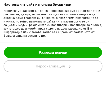
Настоящият сайт използва бисквитки
Защита и Безопасност:
Важно е да се грижите за
Връщане на стока
Очила за мотор
кормилната система, тъй като нейни повреди или
Използваме „бисквитки“, за да персонализираме съдържанието и
Общи условия
Раници за мотор
рекламите, да предоставяме функции на социални медии и да
неизправности могат да доведат до опасни ситуации на
анализираме трафика си. Също така споделяме информация за
пътя. Бъдете внимателни и регулярно проверявайте
начина, по който използвате сайта ни, с партньорските си
Поверителност
Ръкавици за мотор
социални медии, рекламните си партньори и партньори за анализ,
кормилната система, за да гарантирате безопасността
които може да я комбинират с друга предоставена им от Вас
Политика за бисквитки
Части за мотор
си по време на каране.
информация или с такава, която са събрали от ползването от
Познаването и грижата за кормилната система на
Ваша страна на услугите им.
Блог
мотоциклета са от съществено значение за безопасното
и удовлетворително управление на мотора.
Разреши всички
088 200 7002
shop@bobimx.com
Персонализация
гр. Севлиево (П.К. 5400)
ул."Стоян Бъчваров" №4
АБОНИРАЙТЕ СЕ ЗА НАШИЯ БЮЛЕТИН
Абонирайки се за бюлетина приемате
общите условия