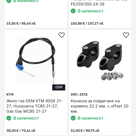
В наличност
FE250/350 24-26
В наличност
33,95 € / 66,40 лв.
100,86 € / 197,27 лв.
OEM
KTM
DRC-ZETA
Жило газ OEM KTM 85SX 21-
Kонзола за повдигане на
27; Husqvarna TC85 21-27;
кормило 22.2 мм. с offset 20
Gas Gas MC85 21-27
мм.
В наличност
В наличност
36,00 € / 70,41 лв.
51,00 € / 99,75 лв.