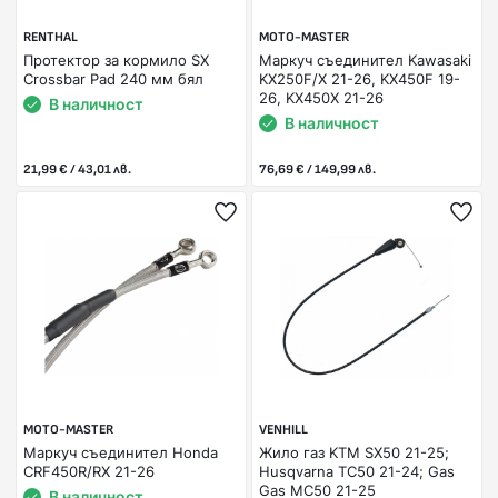
RENTHAL
MOTO-MASTER
Протектор за кормило SX
Маркуч съединител Kawasaki
Crossbar Pad 240 мм бял
KX250F/X 21-26, KX450F 19-
26, KX450X 21-26
В наличност
В наличност
21,99 € / 43,01 лв.
76,69 € / 149,99 лв.
MOTO-MASTER
VENHILL
Маркуч съединител Honda
Жило газ KTM SX50 21-25;
CRF450R/RX 21-26
Husqvarna TC50 21-24; Gas
Gas MC50 21-25
В наличност