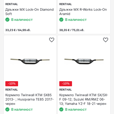
RENTHAL
RENTHAL
Дръжки MX Lock-On Diamond
Дръжки MX R-Works Lock-On
Soft
Aramid
В наличност
В наличност
33,23 € / 64,99 лв.
38,35 € / 75,01 лв.
-10%
-10%
RENTHAL
RENTHAL
Кормило Twinwall KTM SX85
Кормило Twinwall KTM SX/SX-
2013- ; Husqvarna TE85 2017-
F 09-12; Suzuki RM/RMZ 06-
черен
13; Yamaha YZ-F 18-21 черен
В наличност
В наличност