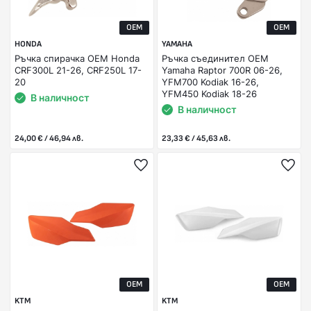
OEM
OEM
HONDA
YAMAHA
Ръчка спирачка OEM Honda
Ръчка съединител OEM
CRF300L 21-26, CRF250L 17-
Yamaha Raptor 700R 06-26,
20
YFM700 Kodiak 16-26,
YFM450 Kodiak 18-26
В наличност
В наличност
24,00 € / 46,94 лв.
23,33 € / 45,63 лв.
OEM
OEM
KTM
KTM