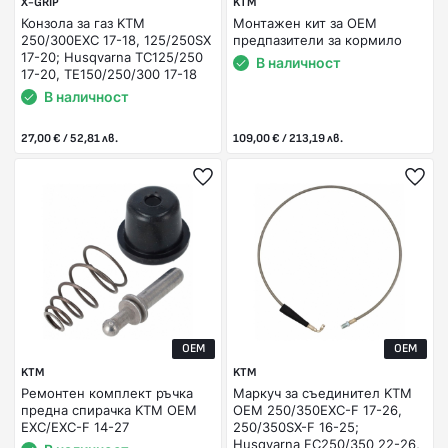
X-GRIP
KTM
Конзола за газ KTM
Монтажен кит за OEM
250/300EXC 17-18, 125/250SX
предпазители за кормило
17-20; Husqvarna TC125/250
В наличност
17-20, TE150/250/300 17-18
В наличност
27,00 € / 52,81 лв.
109,00 € / 213,19 лв.
OEM
OEM
KTM
KTM
Ремонтен комплект ръчка
Маркуч за съединител KTM
предна спирачка KTM OEM
OEM 250/350EXC-F 17-26,
EXC/EXC-F 14-27
250/350SX-F 16-25;
Husqvarna FC250/350 22-26,