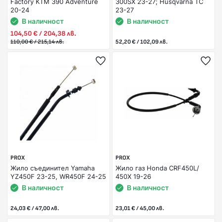
Factory KTM 390 Adventure
300SX 23-27; Husqvarna TC
20-24
23-27
В наличност
В наличност
104,50 € / 204,38 лв.
110,00 € / 215,14 лв.
52,20 € / 102,09 лв.
PROX
PROX
Жило съединител Yamaha
Жило газ Honda CRF450L/
YZ450F 23-25, WR450F 24-25
450X 19-26
В наличност
В наличност
24,03 € / 47,00 лв.
23,01 € / 45,00 лв.