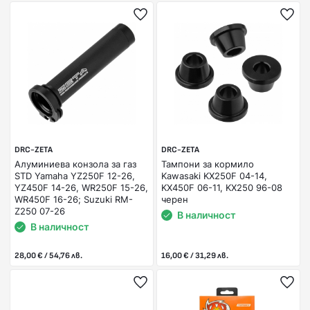
DRC-ZETA
DRC-ZETA
Алуминиева конзола за газ
Тампони за кормило
STD Yamaha YZ250F 12-26,
Kawasaki KX250F 04-14,
YZ450F 14-26, WR250F 15-26,
KX450F 06-11, KX250 96-08
WR450F 16-26; Suzuki RM-
черен
Z250 07-26
В наличност
В наличност
28,00 € / 54,76 лв.
16,00 € / 31,29 лв.