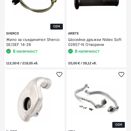
OEM
SHERCO
ARIETE
Жило за съединител Sherco
Шосейни дръжки Nidex Soft
SE/SEF 14-26
02657-N Отворени
В наличност
В наличност
112,00 € / 219,05 лв.
20,00 € / 39,12 лв.
OEM