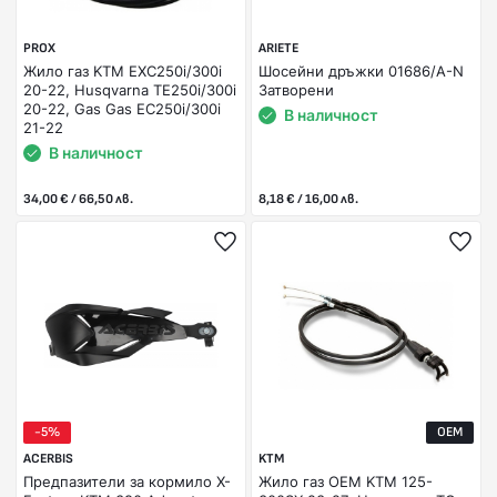
PROX
ARIETE
Жило газ KTM EXC250i/300i
Шосейни дръжки 01686/A-N
20-22, Husqvarna TE250i/300i
Затворени
20-22, Gas Gas EC250i/300i
В наличност
21-22
В наличност
34,00 € / 66,50 лв.
8,18 € / 16,00 лв.
-5%
OEM
ACERBIS
KTM
Предпазители за кормило X-
Жило газ OEM KTM 125-