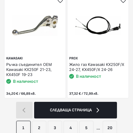
KAWASAKI
PROX
Ръчка съединител OEM
Жило газ Kawasaki KX250F/X
Kawasaki KX250F 21-23,
24-27, KX450F/X 24-26
KX450F 19-23
В наличност
В наличност
34,20 € / 66,89 лв.
37,32 € / 72,99 лв.
СЛЕДВАЩА СТРАНИЦА
1
2
3
4
5
...
20