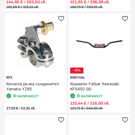
144,95 € / 283,50 лв.
151,85 € / 296,99 лв.
161,06 € / 315,01 лв.
168,73 € / 330,01 лв.
-9%
RFX
RENTHAL
Конзола ръчка съединител
Кормило Fatbar Kawasaki
Yamaha YZ85
KFX450 08-
В наличност
В наличност
110,44 € / 216,00 лв.
27,00 € / 52,81 лв.
122,71 € / 240,00 лв.