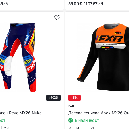
5 лв.
55,00 € / 107,57 лв.
MX26
-5%
FXR
алон Revo MX26 Nuke
Детска тениска Apex MX26 Or
ост
В наличност
28
S
M
L
XL