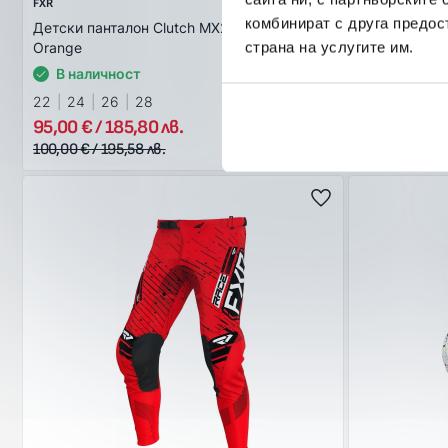
FXR
FXR
комбинират с друга предос
Детски панталон Clutch MX26 Grey Sky
Детски панта
страна на услугите им.
Orange
Red
В наличност
В наличн
22
24
26
28
22
24
26
95,00 € / 185,80 лв.
95,00 € / 1
100,00 € / 195,58 лв.
100,00 € / 195