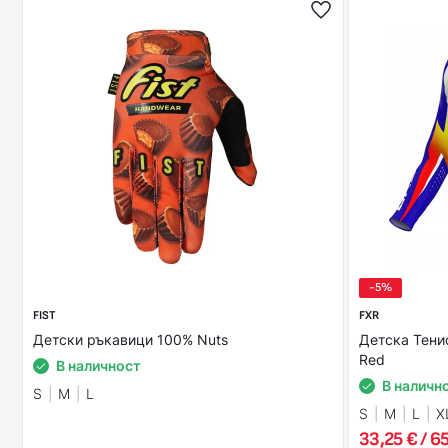
-5%
FIST
FXR
Детски ръкавици 100% Nuts
Детска Тенис
Red
В наличност
В наличн
S
M
L
S
M
L
X
33,25 € / 65