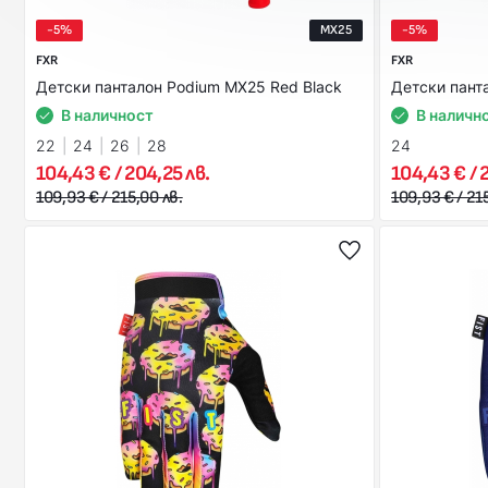
-5%
MX25
-5%
FXR
FXR
Детски панталон Podium MX25 Red Black
Детски пант
В наличност
В наличн
22
24
26
28
24
104,43 € / 204,25 лв.
104,43 € / 
109,93 € / 215,00 лв.
109,93 € / 21