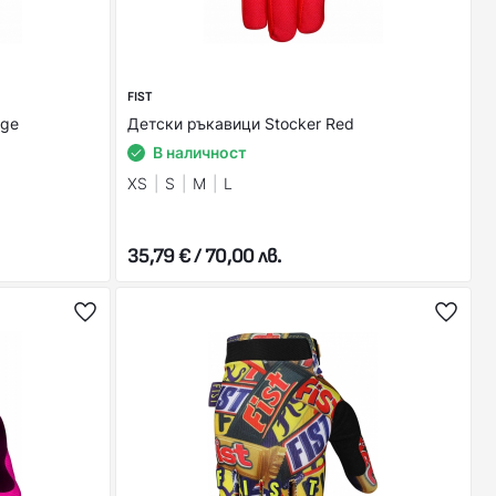
FIST
nge
Детски ръкавици Stocker Red
В наличност
XS
S
M
L
35,79 € / 70,00 лв.