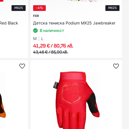
MX25
-4%
MX25
FXR
Red Black
Детска тениска Podium MX25 Jawbreaker
В наличност
M
L
41,29 € / 80,76 лв.
43,46 € / 85,00 лв.