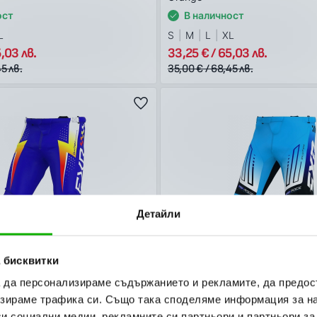
ост
В наличност
L
S
M
L
XL
,03 лв.
33,25 € / 65,03 лв.
5 лв.
35,00 € / 68,45 лв.
Детайли
 бисквитки
а да персонализираме съдържанието и рекламите, да предо
зираме трафика си. Също така споделяме информация за на
MX26
-5%
си социални медии, рекламните си партньори и партньори за