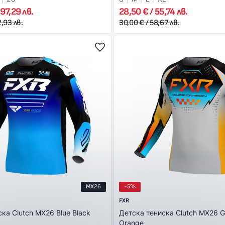
97,29 лв.
28,50 € / 55,74 лв.
2,93 лв.
30,00 € / 58,67 лв.
MX26
-5%
FXR
ка Clutch MX26 Blue Black
Детска тениска Clutch MX26 G
Orange