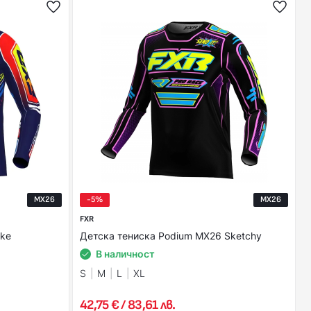
MX26
-5%
MX26
FXR
uke
Детска тениска Podium MX26 Sketchy
В наличност
S
M
L
XL
42,75 € / 83,61 лв.