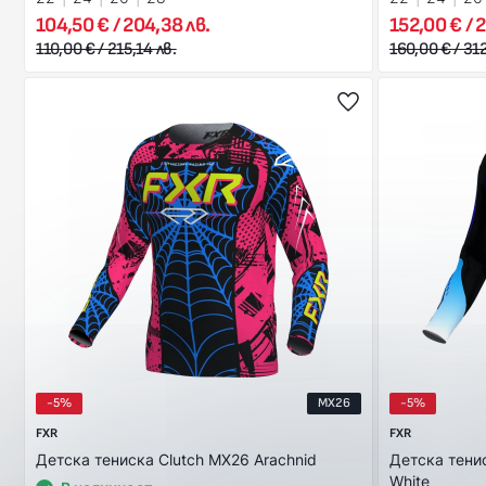
104,50 € / 204,38 лв.
152,00 € / 2
110,00 € / 215,14 лв.
160,00 € / 31
-5%
MX26
-5%
FXR
FXR
Детска тениска Clutch MX26 Arachnid
Детска тенис
White