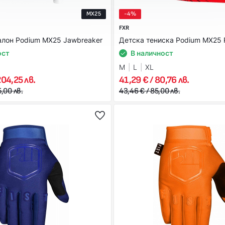
MX25
-4%
FXR
алон Podium MX25 Jawbreaker
Детска тениска Podium MX25 
ост
В наличност
M
L
XL
204,25 лв.
41,29 € / 80,76 лв.
5,00 лв.
43,46 € / 85,00 лв.