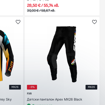
28,50 € / 55,74 лв.
30,00 € / 58,67 лв.
MX26
-5%
MX26
FXR
rey Sky
Детски панталон Apex MX26 Black