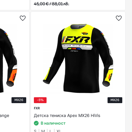
45,00 € / 88,01 лв.
MX26
-5%
MX26
FXR
ange
Детска тениска Apex MX26 HiVis
В наличност
S
M
L
XL