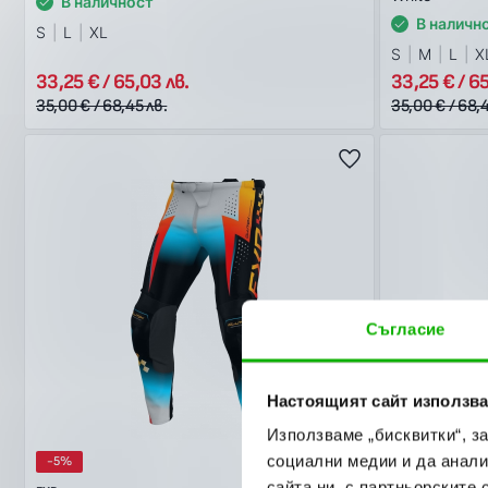
В наличност
В наличн
S
L
XL
S
M
L
X
33,25 € / 65,03 лв.
33,25 € / 65
35,00 € / 68,45 лв.
35,00 € / 68,4
Съгласие
Настоящият сайт използва
Използваме „бисквитки“, з
социални медии и да анали
-5%
MX26
-5%
сайта ни, с партньорските 