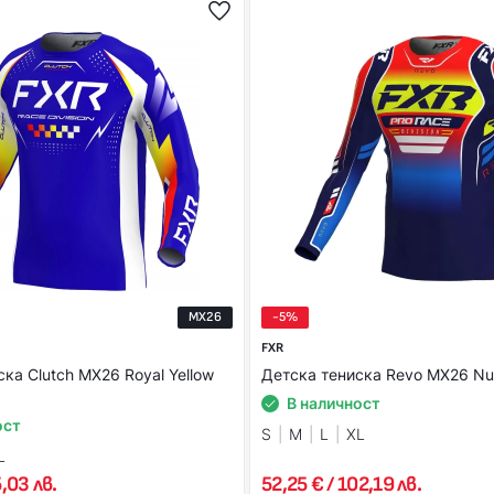
MX26
-5%
FXR
ка Clutch MX26 Royal Yellow
Детска тениска Revo MX26 N
В наличност
ост
S
M
L
XL
L
,03 лв.
52,25 € / 102,19 лв.