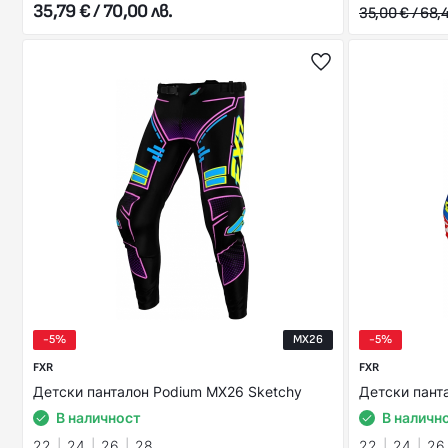
35,79 € / 70,00 лв.
35,00 € / 68,4
-5%
MX26
-5%
FXR
FXR
Детски панталон Podium MX26 Sketchy
Детски пант
В наличност
В наличн
22
24
26
28
22
24
26