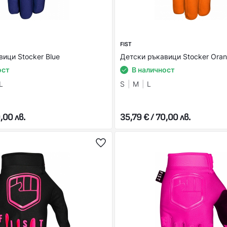
FIST
ици Stocker Blue
Детски ръкавици Stocker Ora
ост
В наличност
L
S
M
L
,00 лв.
35,79 € / 70,00 лв.