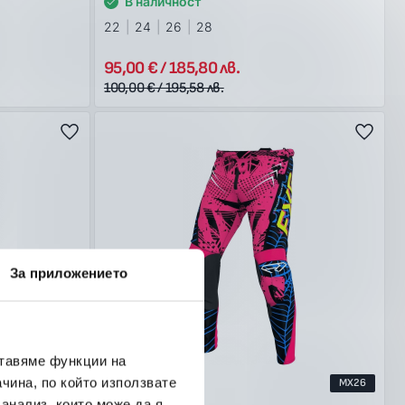
В наличност
22
24
26
28
95,00 € / 185,80 лв.
100,00 € / 195,58 лв.
За приложението
ставяме функции на
чина, по който използвате
MX26
-5%
MX26
 анализ, които може да я