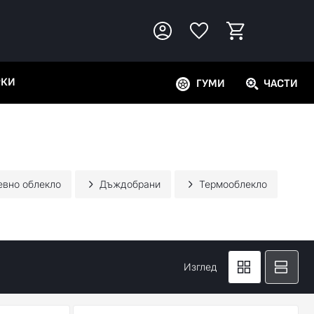
РКИ
ГУМИ
ЧАСТИ
евно облекло
Дъждобрани
Термооблекло
Изглед