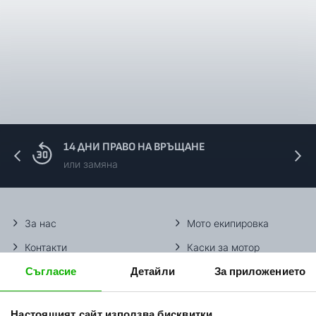
14 ДНИ ПРАВО НА ВРЪЩАНЕ
или замяна
За нас
Мото екипировка
Контакти
Каски за мотор
Съгласие
Детайли
За приложението
Методи доставка
Ботуши за мотор
Начини плащане
Гуми за мотор
Настоящият сайт използва бисквитки