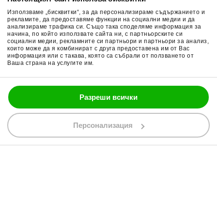
Връщане на стока
Очила за мотор
Използваме „бисквитки“, за да персонализираме съдържанието и
Общи условия
Раници за мотор
рекламите, да предоставяме функции на социални медии и да
анализираме трафика си. Също така споделяме информация за
начина, по който използвате сайта ни, с партньорските си
Поверителност
Ръкавици за мотор
социални медии, рекламните си партньори и партньори за анализ,
които може да я комбинират с друга предоставена им от Вас
Политика за бисквитки
Части за мотор
информация или с такава, която са събрали от ползването от
Ваша страна на услугите им.
Блог
Разреши всички
088 200 7002
shop@bobimx.com
Персонализация
гр. Севлиево (П.К. 5400)
ул."Стоян Бъчваров" №4
АБОНИРАЙТЕ СЕ ЗА НАШИЯ БЮЛЕТИН
Абонирайки се за бюлетина приемате
общите условия