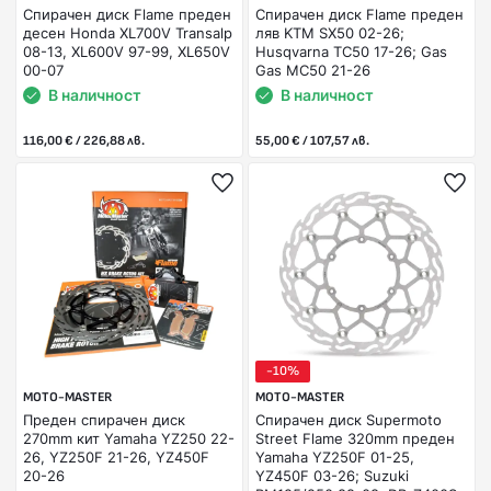
Спирачен диск Flame преден
Спирачен диск Flame преден
десен Honda XL700V Transalp
ляв KTM SX50 02-26;
08-13, XL600V 97-99, XL650V
Husqvarna TC50 17-26; Gas
00-07
Gas MC50 21-26
В наличност
В наличност
116,00 € / 226,88 лв.
55,00 € / 107,57 лв.
-10%
MOTO-MASTER
MOTO-MASTER
Преден спирачен диск
Спирачен диск Supermoto
270mm кит Yamaha YZ250 22-
Street Flame 320mm преден
26, YZ250F 21-26, YZ450F
Yamaha YZ250F 01-25,
20-26
YZ450F 03-26; Suzuki