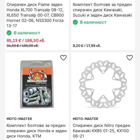
Спирачен диск Flame заден
Комплект болтове за преден
Honda XL700 Transalp 08-12,
спирачен диск Kawasaki,
XL650 Transalp 00-07, CB900
Suzuki и заден диск Kawasaki
Hornet 02-06, NSS300 Forza
В наличност
13-17
В наличност
85,13 € / 166,50 лв.
94,59 € / 185,00 лв.
9,20 € / 17,99 лв.
MOTO-MASTER
MOTO-MASTER
Комплект болтове за преден
Спирачен диск Nitro преден
спирачен диск Honda и заден
Kawasaki KX85 01-25, KX100
диск Honda, KTM
06-21