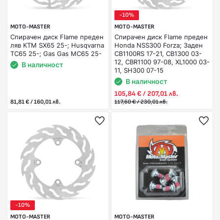
-10%
MOTO-MASTER
MOTO-MASTER
Спирачен диск Flame преден
Спирачен диск Flame преден
ляв KTM SX65 25-; Husqvarna
Honda NSS300 Forza; Заден
TC65 25-; Gas Gas MC65 25-
CB1100RS 17-21, CB1300 03-
12, CBR1100 97-08, XL1000 03-
В наличност
11, SH300 07-15
В наличност
105,84 € / 207,01 лв.
81,81 € / 160,01 лв.
117,60 € / 230,01 лв.
-10%
MOTO-MASTER
MOTO-MASTER