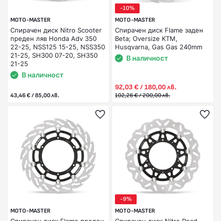
-10%
MOTO-MASTER
MOTO-MASTER
Спирачен диск Nitro Scooter
Спирачен диск Flame заден
преден ляв Honda Adv 350
Beta; Oversize KTM,
22-25, NSS125 15-25, NSS350
Husqvarna, Gas Gas 240mm
21-25, SH300 07-20, SH350
В наличност
21-25
В наличност
92,03 € / 180,00 лв.
43,46 € / 85,00 лв.
102,26 € / 200,00 лв.
-9%
MOTO-MASTER
MOTO-MASTER