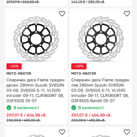
107,37 € / 210,00 лв.
143,16 € / 280,00 лв.
-10%
-10%
MOTO-MASTER
MOTO-MASTER
Спирачен диск Flame преден
Спирачен диск Flame преден
десен 290mm Suzuki SV650N
ляв 290mm Suzuki SV650N
03-09, SV650S 0-11, VL1500
03-09, SV650S 0-11, VL1500
Intruder 09-11, CLR1800RT 08,
Intruder 09-11, CLR1800RT 08,
GSF650S 05-07
GSF650S Bandit 05-07
В наличност
В наличност
207,07 € / 404,99 лв.
207,07 € / 404,99 лв.
230,08 € / 450,00 лв.
230,08 € / 450,00 лв.