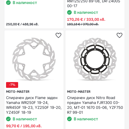
RM125/250 89-08, DR-Z400S
В наличност
00-17
В наличност
170,26 € / 333,00 лв.
250,00 € / 488,96 лв.
189,18 € / 370,00 лв.
-7%
MOTO-MASTER
MOTO-MASTER
Спирачен диск Flame заден
Спирачен диск Nitro Road
Yamaha WR250F 19-24,
преден Yamaha FJR1300 03-
WR450F 19-23, YZ250F 19-20,
20, MT-01 1670 05-06, YZF750
YZ450F 18-19
R7 99-01
В наличност
В наличност
99,70 € / 195,00 лв.