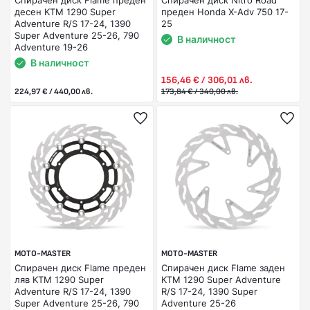
Спирачен диск Flame преден
Спирачен диск Nitro Road
десен KTM 1290 Super
преден Honda X-Adv 750 17-
Adventure R/S 17-24, 1390
25
Super Adventure 25-26, 790
В наличност
Adventure 19-26
В наличност
156,46 € / 306,01 лв.
224,97 € / 440,00 лв.
173,84 € / 340,00 лв.
MOTO-MASTER
MOTO-MASTER
Спирачен диск Flame преден
Спирачен диск Flame заден
ляв KTM 1290 Super
KTM 1290 Super Adventure
Adventure R/S 17-24, 1390
R/S 17-24, 1390 Super
Super Adventure 25-26, 790
Adventure 25-26