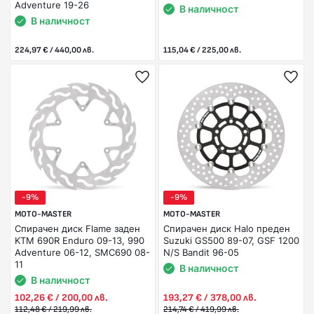
Adventure 19-26
В наличност
В наличност
224,97 € / 440,00 лв.
115,04 € / 225,00 лв.
-9%
-9%
MOTO-MASTER
MOTO-MASTER
Спирачен диск Flame заден
Спирачен диск Halo преден
KTM 690R Enduro 09-13, 990
Suzuki GS500 89-07, GSF 1200
Adventure 06-12, SMC690 08-
N/S Bandit 96-05
11
В наличност
В наличност
102,26 € / 200,00 лв.
193,27 € / 378,00 лв.
112,48 € / 219,99 лв.
214,74 € / 419,99 лв.