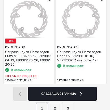
-9%
MOTO-MASTER
MOTO-MASTER
Спирачен диск Flame заден
Спирачен диск Flame заден
BMW S1000XR 15-19, R1200GS
Honda VFR1200F 10-16,
04-13, F900XR 20-26, F900R
VFR1200X Crosstourer 12-
20-26
В наличност
В наличност
103,54 € / 202,51 лв.
115,04 € / 225,00 лв.
117,60 € / 230,01 лв.
СЛЕДВАЩА СТРАНИЦА
1
2
3