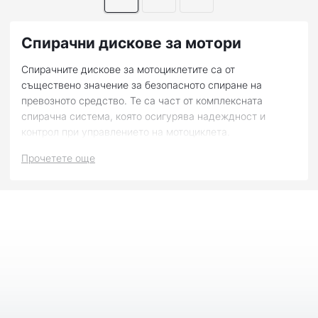
Спирачни дискове за мотори
Спирачните дискове за мотоциклетите са от
съществено значение за безопасното спиране на
превозното средство. Те са част от комплексната
спирачна система, която осигурява надеждност и
контрол при управлението на мотоциклета.
Разположени на предната и задната ос на
Прочетете още
мотора, дисковете прилагат принципа на триене, за да
забавят и спрат движението на колелата.
Как работят спирачните дискове? Те се въртят със
скоростта на мотора и се намират между спирачните
накладки. Когато спирачният лост или педал се натисне,
накладките се приплъзват към диска и създават сила на
триене между тях. Този процес забавя въртенето на
диска и накрая спира колелото.
Важно е да бъдат поддържани в добро състояние, за да