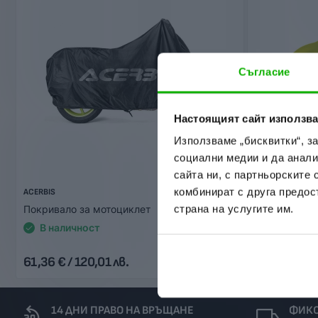
Съгласие
Настоящият сайт използва
Използваме „бисквитки“, з
социални медии и да анали
сайта ни, с партньорските 
комбинират с друга предос
ACERBIS
ACERBIS
страна на услугите им.
Покривало за мотоциклет
Покривало з
В наличност
В наличн
61,36 € / 120,01 лв.
37,00 € / 72
14 ДНИ ПРАВО НА ВРЪЩАНЕ
ФИКС