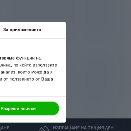
За приложението
ставяме функции на
чина, по който използвате
 анализ, които може да я
и от ползването от Ваша
Разреши всички
ЩАНЕ
ИЗПРАЩАНЕ НА СЪЩИЯ ДЕН