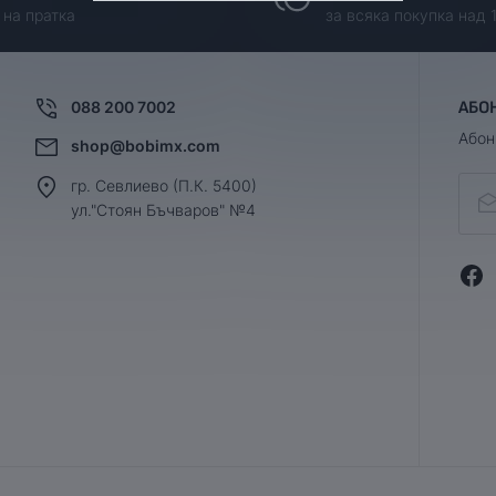
 на пратка
за всяка покупка над 
088 200 7002
АБО
Абон
shop@bobimx.com
гр. Севлиево (П.К. 5400)
ул."Стоян Бъчваров" №4