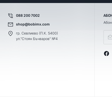
088 200 7002
АБО
Абон
shop@bobimx.com
гр. Севлиево (П.К. 5400)
ул."Стоян Бъчваров" №4