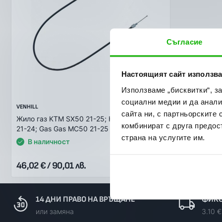
Съгласие
Настоящият сайт използва
Използваме „бисквитки“, з
социални медии и да анали
VENHILL
сайта ни, с партньорските 
Жило газ KTM SX50 21-25; Husqvarna TC50
комбинират с друга предос
21-24; Gas Gas MC50 21-25
страна на услугите им.
В наличност
46,02 € / 90,01 лв.
14 ДНИ ПРАВО НА ВРЪЩАНЕ
ФИКС
или замяна
3.10 €