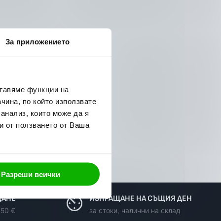
За приложението
ставяме функции на
чина, по който използвате
 анализ, които може да я
и от ползването от Ваша
Разреши всички
ЩАНЕ
ИЗПРАЩАНЕ НА СЪЩИЯ ДЕН
150 €
за стоки, налични на склад