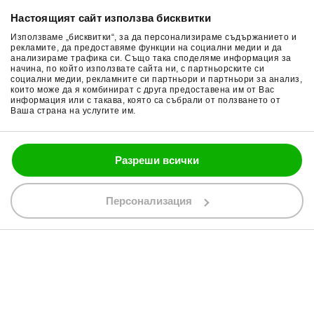
Настоящият сайт използва бисквитки
Връщане на стока
Очила за мотор
Използваме „бисквитки“, за да персонализираме съдържанието и
Общи условия
Раници за мотор
рекламите, да предоставяме функции на социални медии и да
анализираме трафика си. Също така споделяме информация за
начина, по който използвате сайта ни, с партньорските си
Поверителност
Ръкавици за мотор
социални медии, рекламните си партньори и партньори за анализ,
които може да я комбинират с друга предоставена им от Вас
Политика за бисквитки
Части за мотор
информация или с такава, която са събрали от ползването от
Ваша страна на услугите им.
Блог
Разреши всички
088 200 7002
shop@bobimx.com
Персонализация
гр. Севлиево (П.К. 5400)
ул."Стоян Бъчваров" №4
АБОНИРАЙТЕ СЕ ЗА НАШИЯ БЮЛЕТИН