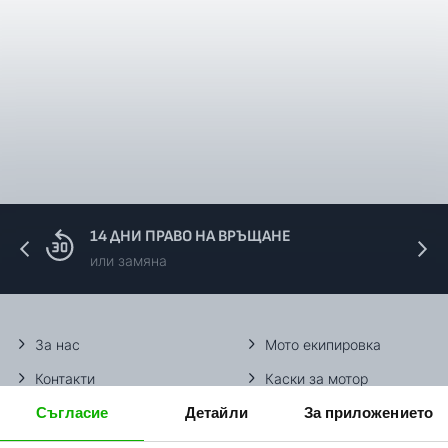
14 ДНИ ПРАВО НА ВРЪЩАНЕ
или замяна
За нас
Мото екипировка
Контакти
Каски за мотор
Съгласие
Детайли
За приложението
Методи доставка
Ботуши за мотор
Начини плащане
Гуми за мотор