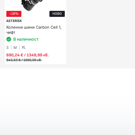
-18%
НОВО
ASTERISK
Коленни шини Carbon Cell 1,
чифт
В наличност
XL
S
M
690,24 € / 1349,99 лв.
843,63 € / 1650,00 лв.