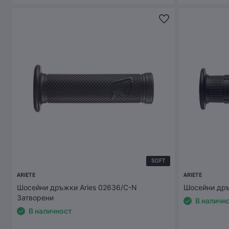
SOFT
ARIETE
ARIETE
Шосейни дръжки Aries 02636/C-N
Шосейни дръ
Затворени
В наличн
В наличност