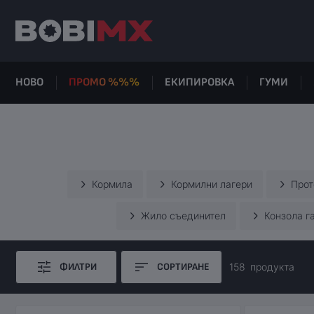
НОВО
ПРОМО %%%
ЕКИПИРОВКА
ГУМИ
Кормила
Кормилни лагери
Прот
Жило съединител
Конзола г
ФИЛТРИ
СОРТИРАНЕ
158
продуктa