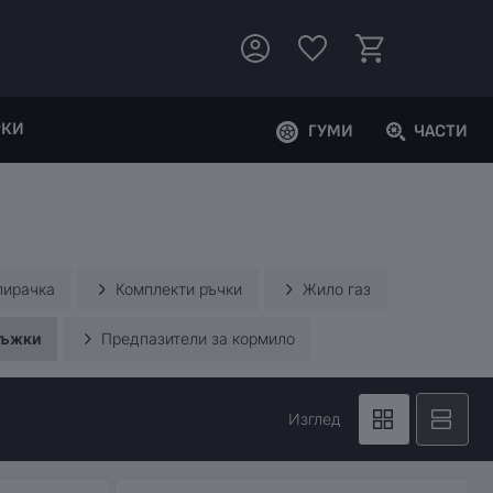
РКИ
ГУМИ
ЧАСТИ
пирачка
Комплекти ръчки
Жило газ
ъжки
Предпазители за кормило
Изглед