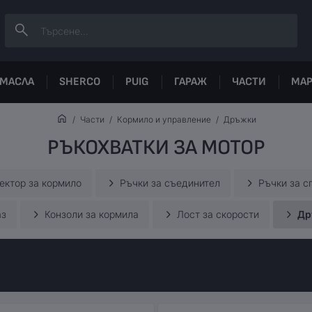
МАСЛА
SHERCO
PUIG
ГАРАЖ
ЧАСТИ
МА
Части
Кормило и управление
Дръжки
РЪКОХВАТКИ ЗА МОТОР
ектор за кормилo
Ръчки за съединител
Ръчки за с
аз
Конзоли за кормила
Лост за скорости
Др