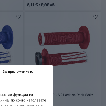
5,11 € / 9,99 лв.
За приложението
ODI
ставяме функции на
lue/ White
Дръжки EMIG PRO V2 Lock-on Red/ White
Soft
чина, по който използвате
В наличност
 анализ, които може да я