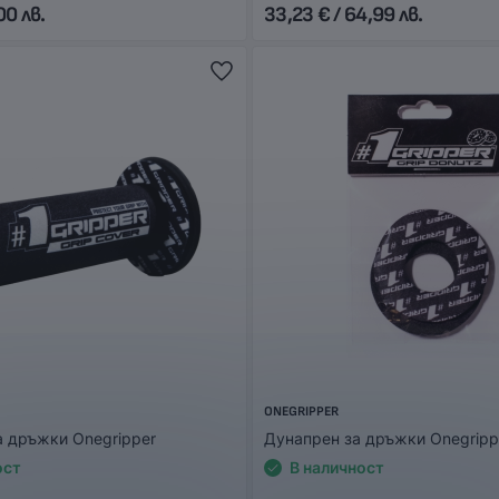
00 лв.
33,23 € / 64,99 лв.
ONEGRIPPER
а дръжки Onegripper
Дунапрен за дръжки Onegripp
ост
В наличност