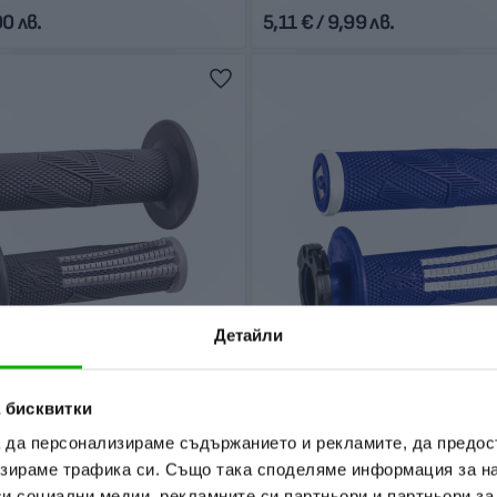
00 лв.
5,11 € / 9,99 лв.
Детайли
 бисквитки
ODI
а да персонализираме съдържанието и рекламите, да предо
 PRO V2 Lock-on Grey
Дръжки EMIG PRO V2 Lock-on B
Soft
зираме трафика си. Също така споделяме информация за на
ост
В наличност
си социални медии, рекламните си партньори и партньори за