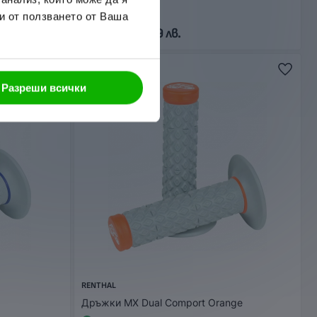
и от ползването от Ваша
32,00 € / 62,59 лв.
Разреши всички
RENTHAL
Дръжки MX Dual Comport Orange