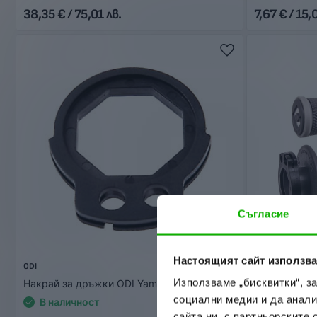
38,35 € / 75,01 лв.
7,67 € / 15,
Съгласие
Настоящият сайт използва
ODI
ODI
Използваме „бисквитки“, з
Накрай за дръжки ODI Yamaha YZ85 -2025
Дръжки EMIG
социални медии и да анали
В наличност
В наличн
сайта ни, с партньорските 