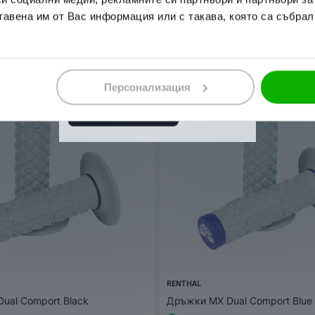
тавена им от Вас информация или с такава, която са събрал
,59 лв.
32,00 € / 62,59 лв.
Персонализация
RENTHAL
ual Comport Black
Дръжки MX Dual Comport Blue