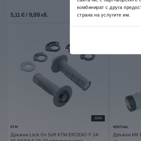
комбинират с друга предос
5,11 € / 9,99 лв.
32,00 € / 62
страна на услугите им.
OEM
KTM
RENTHAL
Дръжки Lock On Soft KTM EXC/EXC-F 24-
Дръжки MX D
27, SX/SX-F 23-27 затворени сиви