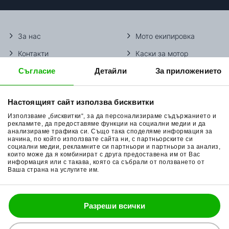
За нас
Мото екипировка
Контакти
Каски за мотор
Съгласие
Детайли
За приложението
Методи доставка
Ботуши за мотор
Начини плащане
Гуми за мотор
Настоящият сайт използва бисквитки
Връщане на стока
Очила за мотор
Използваме „бисквитки“, за да персонализираме съдържанието и
Общи условия
Раници за мотор
рекламите, да предоставяме функции на социални медии и да
анализираме трафика си. Също така споделяме информация за
начина, по който използвате сайта ни, с партньорските си
Поверителност
Ръкавици за мотор
социални медии, рекламните си партньори и партньори за анализ,
които може да я комбинират с друга предоставена им от Вас
Политика за бисквитки
Части за мотор
информация или с такава, която са събрали от ползването от
Ваша страна на услугите им.
Блог
Разреши всички
088 200 7002