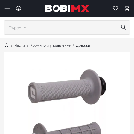
Части
Кормило и управление
Дръжки