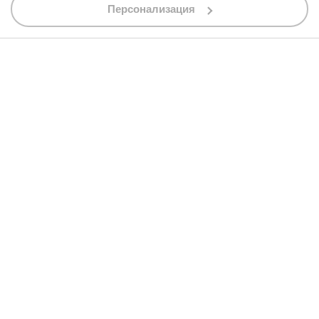
shop@bobimx.com
Персонализация
гр. Севлиево (П.К. 5400)
ул."Стоян Бъчваров" №4
АБОНИРАЙТЕ СЕ ЗА НАШИЯ БЮЛЕТИН
Абонирайки се за бюлетина приемате
общите условия
АБОНАМЕНТ
© 2013 - 2026 BobiMX.com
Онлайн магазин от
RIZN