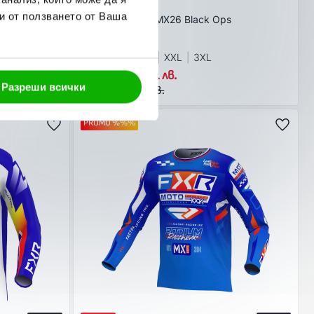
FXR
и от ползването от Ваша
k White
Тениска Clutch MX26 Black Ops
В наличност
L
XS
M
L
XL
XXL
3XL
42,75 € / 83,61 лв.
Разреши всички
45,00 € / 88,01 лв.
PROMO %%%