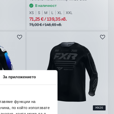
В наличност
XS
S
M
L
XL
XXL
71,25 € / 139,35 лв.
75,00 € / 146,69 лв.
За приложението
ставяме функции на
чина, по който използвате
MX26
-5%
MX26
 анализ, които може да я