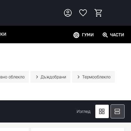
РКИ
ГУМИ
ЧАСТИ
вно облекло
Дъждобрани
Термооблекло
Изглед