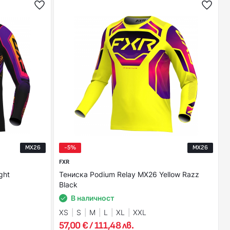
MX26
-5%
MX26
FXR
ght
Тениска Podium Relay MX26 Yellow Razz
Black
В наличност
XS
S
M
L
XL
XXL
57,00 € / 111,48 лв.