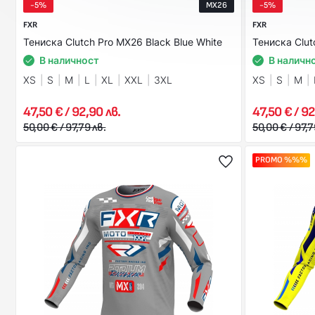
-5%
MX26
-5%
FXR
FXR
Тениска Clutch Pro MX26 Black Blue White
Тениска Clut
В наличност
В наличн
XS
S
M
L
XL
XXL
3XL
XS
S
M
47,50 € / 92,90 лв.
47,50 € / 92
50,00 € / 97,79 лв.
50,00 € / 97,7
PROMO %%%