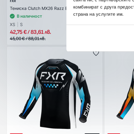
FXR
FXR
комбинират с друга предос
Тениска Clutch MX26 Razz Black Pink
Тениска Clu
страна на услугите им.
В наличност
В наличн
XS
S
XS
S
M
42,75 € / 83,61 лв.
42,75 € / 83
45,00 € / 88,01 лв.
45,00 € / 88,0