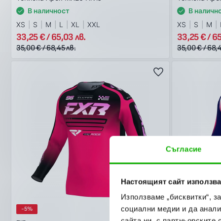
В наличност
В наличн
XS
S
M
L
XL
XXL
XS
S
M
33,25 € / 65,03 лв.
33,25 € / 65
35,00 € / 68,45 лв.
35,00 € / 68,4
Съгласие
Настоящият сайт използва
Използваме „бисквитки“, з
социални медии и да анали
-5%
MX26
-5%
сайта ни, с партньорските 