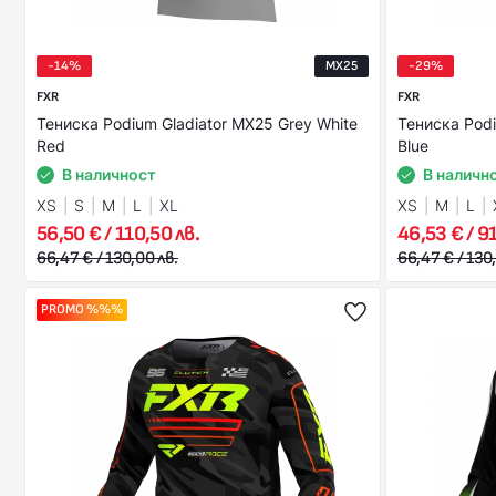
-14%
MX25
-29%
FXR
FXR
Тениска Podium Gladiator MX25 Grey White
Тениска Podi
Red
Blue
В наличност
В наличн
XS
S
M
L
XL
XS
M
L
56,50 € / 110,50 лв.
46,53 € / 9
66,47 € / 130,00 лв.
66,47 € / 130
PROMO %%%