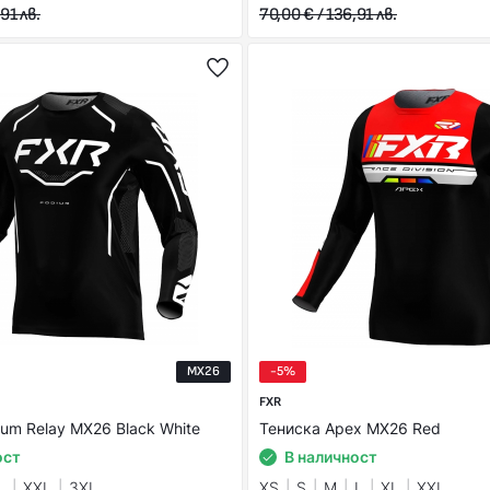
91 лв.
70,00 € / 136,91 лв.
MX26
-5%
FXR
um Relay MX26 Black White
Тениска Apex MX26 Red
ост
В наличност
L
XXL
3XL
XS
S
M
L
XL
XXL