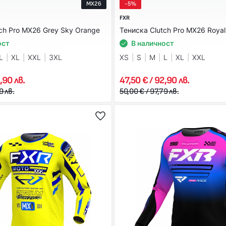
MX26
-5%
FXR
ch Pro MX26 Grey Sky Orange
Тениска Clutch Pro MX26 Royal
ост
В наличност
L
XL
XXL
3XL
XS
S
M
L
XL
XXL
,90 лв.
47,50 € / 92,90 лв.
9 лв.
50,00 € / 97,79 лв.