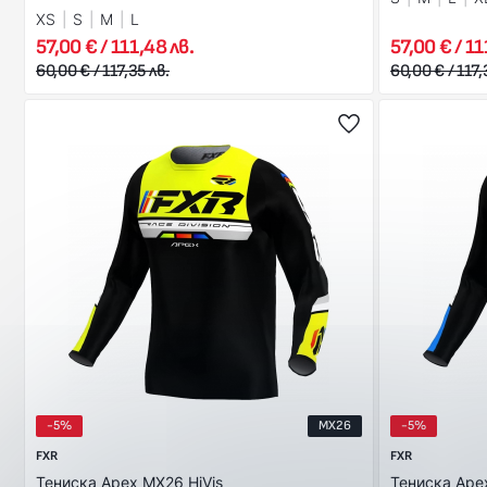
XS
S
M
L
57,00 € / 111,48 лв.
57,00 € / 11
60,00 € / 117,35 лв.
60,00 € / 117,
-5%
MX26
-5%
FXR
FXR
Тениска Apex MX26 HiVis
Тениска Ape