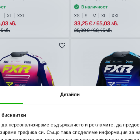
ост
В наличност
L
XL
XXL
XS
S
M
XL
XXL
,03 лв.
33,25 € / 65,03 лв.
5 лв.
35,00 € / 68,45 лв.
Детайли
 бисквитки
а да персонализираме съдържанието и рекламите, да предо
зираме трафика си. Също така споделяме информация за на
MX26
-5%
си социални медии, рекламните си партньори и партньори за