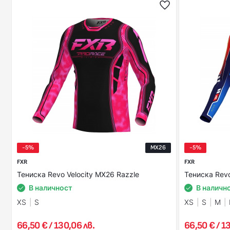
-5%
MX26
-5%
FXR
FXR
Тениска Revo Velocity MX26 Razzle
Тениска Rev
В наличност
В наличн
XS
S
XS
S
M
66,50 € / 130,06 лв.
66,50 € / 1