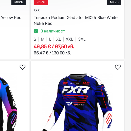
MX26
-25%
MX25
FXR
 Yellow Red
Тениска Podium Gladiator MX25 Blue White
Nuke Red
В наличност
S
M
L
XL
XXL
3XL
49,85 € / 97,50 лв.
66,47 € / 130,00 лв.