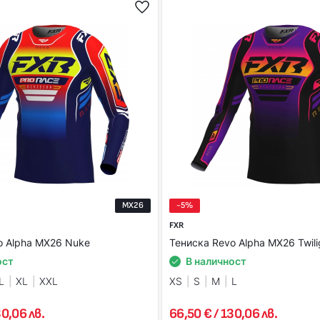
MX26
-5%
FXR
o Alpha MX26 Nuke
Тениска Revo Alpha MX26 Twili
ост
В наличност
L
XL
XXL
XS
S
M
L
30,06 лв.
66,50 € / 130,06 лв.