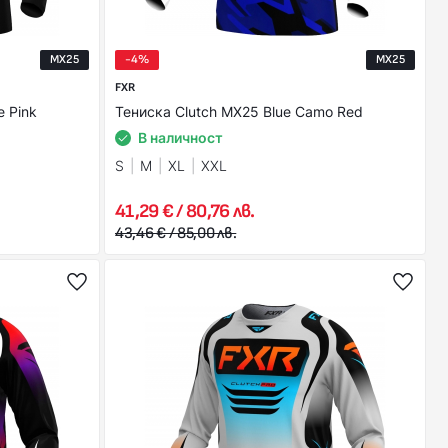
MX25
-4%
MX25
FXR
e Pink
Тениска Clutch MX25 Blue Camo Red
В наличност
S
M
XL
XXL
41,29 € / 80,76 лв.
43,46 € / 85,00 лв.