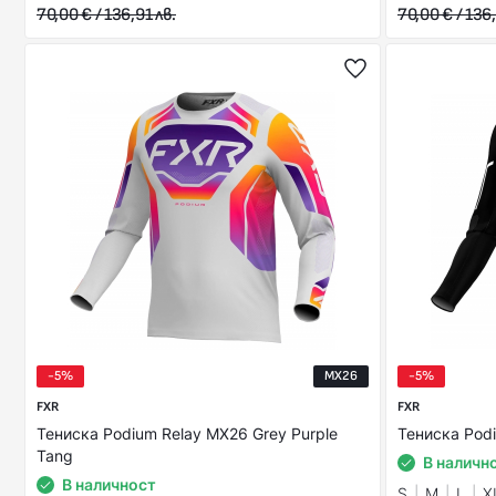
70,00 € / 136,91 лв.
70,00 € / 136,
-5%
MX26
-5%
FXR
FXR
Тениска Podium Relay MX26 Grey Purple
Тениска Podi
Tang
В наличн
В наличност
S
M
L
X