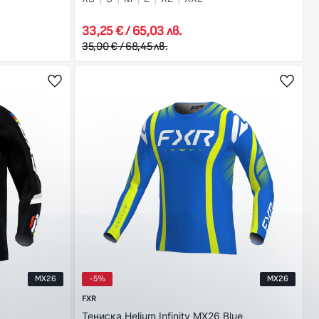
33,25 € / 65,03 лв.
35,00 € / 68,45 лв.
MX26
-5%
MX26
FXR
Тениска Helium Infinity MX26 Blue