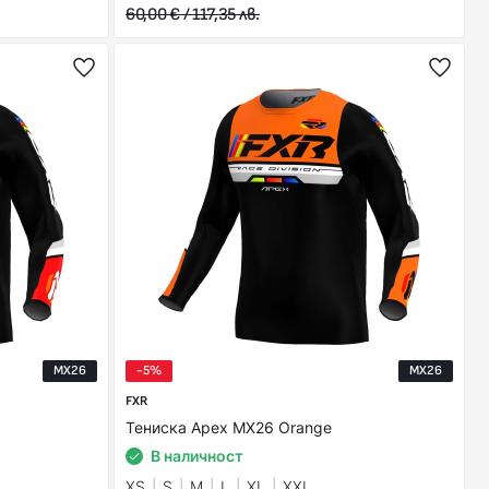
60,00 € / 117,35 лв.
MX26
-5%
MX26
FXR
Тениска Apex MX26 Orange
В наличност
XS
S
M
L
XL
XXL