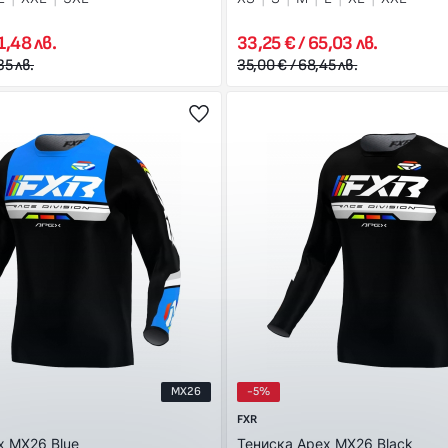
1,48 лв.
33,25 € / 65,03 лв.
35 лв.
35,00 € / 68,45 лв.
MX26
-5%
FXR
x MX26 Blue
Тениска Apex MX26 Black