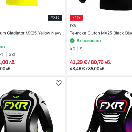
MX25
-4%
FXR
um Gladiator MX25 Yellow Navy
Тениска Clutch MX25 Black Blu
В наличност
ост
XS
S
XL
XXL
1,00 лв.
41,29 € / 80,76 лв.
,00 лв.
43,46 € / 85,00 лв.