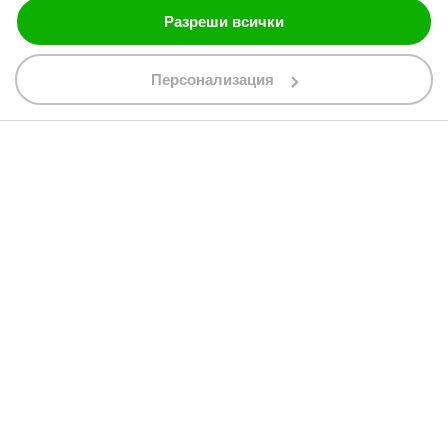
Разреши всички
088 200 7002
Персонализация
shop@bobimx.com
гр. Севлиево (П.К. 5400)
ул."Стоян Бъчваров" №4
АБОНИРАЙТЕ СЕ ЗА НАШИЯ БЮЛЕТИН
Абонирайки се за бюлетина приемате
общите условия
АБОНАМЕНТ