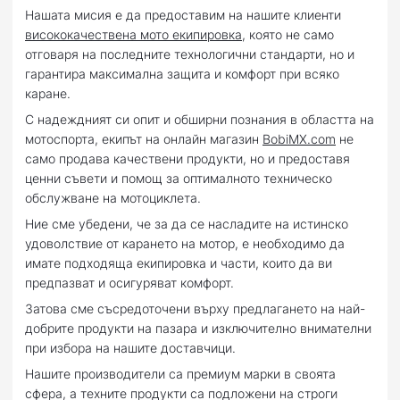
Нашата мисия е да предоставим на нашите клиенти
висококачествена мото екипировка
, която не само
отговаря на последните технологични стандарти, но и
гарантира максимална защита и комфорт при всяко
каране.
С надеждният си опит и обширни познания в областта на
мотоспорта, екипът на онлайн магазин
BobiMX.com
не
само продава качествени продукти, но и предоставя
ценни съвети и помощ за оптималното техническо
обслужване на мотоциклета.
Ние сме убедени, че за да се насладите на истинско
удоволствие от карането на мотор, е необходимо да
имате подходяща екипировка и части, които да ви
предпазват и осигуряват комфорт.
Затова сме съсредоточени върху предлагането на най-
добрите продукти на пазара и изключително внимателни
при избора на нашите доставчици.
Нашите производители са премиум марки в своята
сфера, а техните продукти са подложени на строги