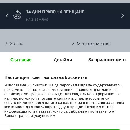
14 ДНИ ПРАВО НА ВРЪЩАНЕ
или замяна
За нас
Мото екипировка
Контакти
Каски за мотор
Съгласие
Детайли
За приложението
Методи доставка
Ботуши за мотор
Начини плащане
Гуми за мотор
Настоящият сайт използва бисквитки
Връщане на стока
Очила за мотор
Използваме „бисквитки“, за да персонализираме съдържанието и
рекламите, да предоставяме функции на социални медии и да
Общи условия
Раници за мотор
анализираме трафика си. Също така споделяме информация за
начина, по който използвате сайта ни, с партньорските си
Поверителност
Ръкавици за мотор
социални медии, рекламните си партньори и партньори за анализ,
които може да я комбинират с друга предоставена им от Вас
информация или с такава, която са събрали от ползването от
Политика за бисквитки
Части за мотор
Ваша страна на услугите им.
Блог