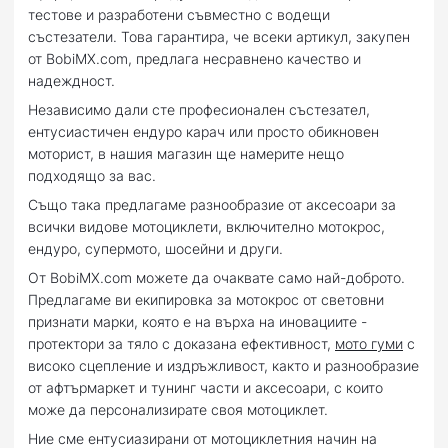
тестове и разработени съвместно с водещи
състезатели. Това гарантира, че всеки артикул, закупен
от BobiMX.com, предлага несравнено качество и
надеждност.
Независимо дали сте професионален състезател,
ентусиастичен ендуро карач или просто обикновен
моторист, в нашия магазин ще намерите нещо
подходящо за вас.
Също така предлагаме разнообразие от аксесоари за
всички видове мотоциклети, включително мотокрос,
ендуро, супермото, шосейни и други.
От BobiMX.com можете да очаквате само най-доброто.
Предлагаме ви екипировка за мотокрос от световни
признати марки, която е на върха на иновациите -
протектори за тяло с доказана ефективност,
мото гуми
с
високо сцепление и издръжливост, както и разнообразие
от афтърмаркет и тунинг части и аксесоари, с които
може да персонализирате своя мотоциклет.
Ние сме ентусиазирани от мотоциклетния начин на