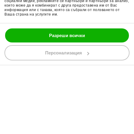
социални медии, рекламните си партньори и партньори за анализ,
които може да я комбинират с друга предоставена им от Вас
Политика за бисквитки
Части за мотор
информация или с такава, която са събрали от ползването от
Ваша страна на услугите им.
Блог
Разреши всички
088 200 7002
shop@bobimx.com
Персонализация
гр. Севлиево (П.К. 5400)
ул."Стоян Бъчваров" №4
АБОНИРАЙТЕ СЕ ЗА НАШИЯ БЮЛЕТИН
Абонирайки се за бюлетина приемате
общите условия
АБОНАМЕНТ