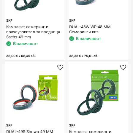
SKF
SKF
Комплект семеринг и
DUAL-48W WP 48 MM
прахоуловител за предница
Семеринги кит
Sachs 46 mm
В наличност
В наличност
35,00 € / 68,45 лв.
38,35 € / 75,01 лв.
SKF
SKF
DUAL-49S Showa 49 MM
Комплект семеринг и