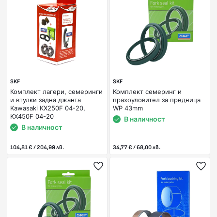
SKF
SKF
Комплект лагери, семеринги
Комплект семеринг и
и втулки задна джанта
прахоуловител за предница
Kawasaki KX250F 04-20,
WP 43mm
KX450F 04-20
В наличност
В наличност
104,81 € / 204,99 лв.
34,77 € / 68,00 лв.