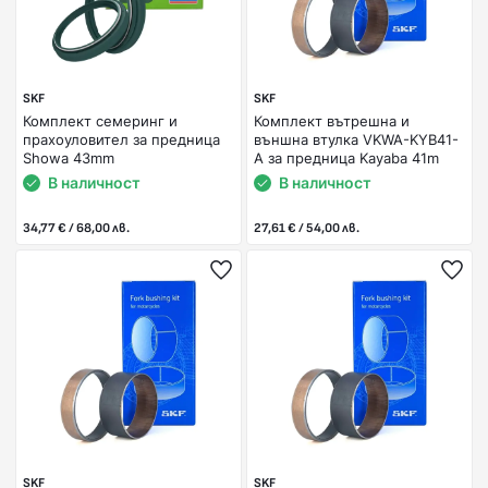
SKF
SKF
Комплект семеринг и
Комплект вътрешна и
прахоуловител за предница
външна втулка VKWA-KYB41-
Showa 43mm
A за предница Kayaba 41m
В наличност
В наличност
34,77 € / 68,00 лв.
27,61 € / 54,00 лв.
SKF
SKF