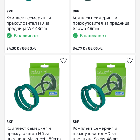
SKF
SKF
Комплект семеринг и
Комплект семеринг и
прахоуловител HD за
прахоуловител за предница
предница WP 48mm
Showa 49mm
В наличност
В наличност
34,00 € / 66,50 лв.
34,77 € / 68,00 лв.
SKF
SKF
Комплект семеринг и
Комплект семеринг и
прахоуловител HD за
прахоуловител HD за
предница Marzocchi 50mm
предница Sachs 48mm