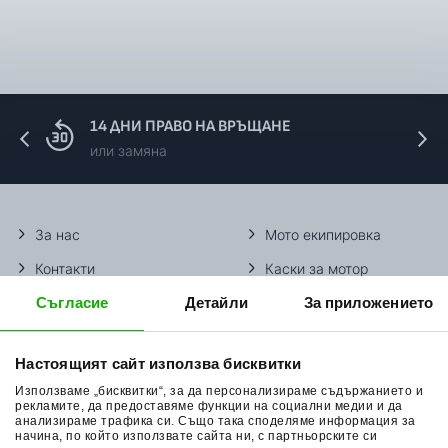
14 ДНИ ПРАВО НА ВРЪЩАНЕ
или замяна
За нас
Мото екипировка
Контакти
Каски за мотор
Съгласие
Детайли
За приложението
Методи доставка
Ботуши за мотор
Начини плащане
Гуми за мотор
Настоящият сайт използва бисквитки
Връщане на стока
Очила за мотор
Използваме „бисквитки“, за да персонализираме съдържанието и
Общи условия
Раници за мотор
рекламите, да предоставяме функции на социални медии и да
анализираме трафика си. Също така споделяме информация за
начина, по който използвате сайта ни, с партньорските си
Поверителност
Ръкавици за мотор