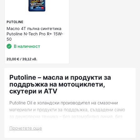
PUTOLINE
Масло 4Т пълна синтетика
Putoline N-Tech Pro R+ 15W-
50
В наличност
20,00 € / 39,12 лв.
Putoline – масла и продукти за
поддръжка на мотоциклети,
скутери и ATV
Putoline Oil е холандски производител на смазочни
материали и продукти за поддръжка, създадени само
за двуколесна техника – без автомобилна линия, без
компромис. BobiMX е официален представител на
Прочетете още
Putoline за България и предлага над 30 артикула от
гамата: 4-тактови и 2-тактови масла, масла за вилки и