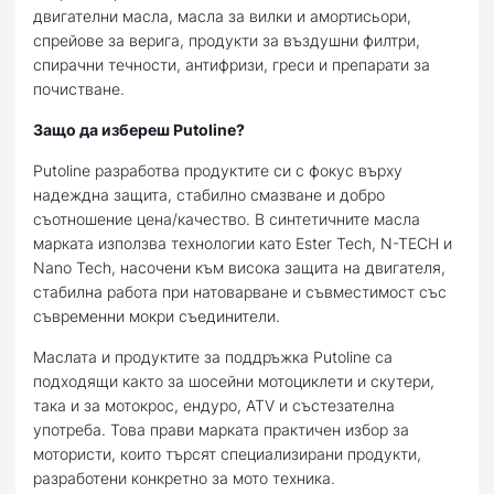
двигателни масла, масла за вилки и амортисьори,
спрейове за верига, продукти за въздушни филтри,
спирачни течности, антифризи, греси и препарати за
почистване.
Защо да избереш Putoline?
Putoline разработва продуктите си с фокус върху
надеждна защита, стабилно смазване и добро
съотношение цена/качество. В синтетичните масла
марката използва технологии като Ester Tech, N-TECH и
Nano Tech, насочени към висока защита на двигателя,
стабилна работа при натоварване и съвместимост със
съвременни мокри съединители.
Маслата и продуктите за поддръжка Putoline са
подходящи както за шосейни мотоциклети и скутери,
така и за мотокрос, ендуро, ATV и състезателна
употреба. Това прави марката практичен избор за
мотористи, които търсят специализирани продукти,
разработени конкретно за мото техника.