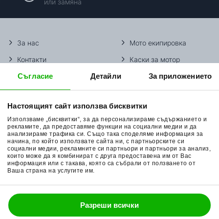
или замяна
Разликата е практическа: маслото за мотор минава
едновременно през двигателя, скоростната кутия и
мокрия съединител. Автомобилното масло не е
проектирано за това и модификаторите на триене в него
За нас
Мото екипировка
могат да карат съединителя да буксува.
Контакти
Каски за мотор
В синтетичните си продукти Putoline използва две
основни технологии.
Ester Tech
залага на естерна
Съгласие
Детайли
За приложението
Методи доставка
Ботуши за мотор
основа, която прилепва към металните повърхности и
Начини плащане
Гуми за мотор
издържа на високи температури.
N-Tech®
е
Настоящият сайт използва бисквитки
нанотехнологичната линия на марката, разработена за
Връщане на стока
Очила за мотор
стабилен маслен филм при високо натоварване и
Използваме „бисквитки“, за да персонализираме съдържанието и
Общи условия
Раници за мотор
рекламите, да предоставяме функции на социални медии и да
продължителни високи обороти – характерни за
анализираме трафика си. Също така споделяме информация за
състезателни условия.
начина, по който използвате сайта ни, с партньорските си
Поверителност
Ръкавици за мотор
социални медии, рекламните си партньори и партньори за анализ,
Кои масла Putoline предлага
които може да я комбинират с друга предоставена им от Вас
Политика за бисквитки
Части за мотор
информация или с такава, която са събрали от ползването от
BobiMX?
Ваша страна на услугите им.
Блог
4-тактови масла
Основната серия е N-Tech® Pro R+ – напълно
Разреши всички
синтетично 4-тактово масло за двигатели с мокър
088 200 7002