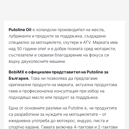
Putoline Oil
е холандски производител на масла,
лубриканти и продукти за поддръжка, създадени
специално за мотоциклети, скутери и ATV. Марката има
над 50 години опит и е добре позната сред мотористи,
състезатели и сервизи благодарение на фокуса си
върху двуколесните машини.
BobiMX е официален представител на Putoline за
България.
Това ни позволява да предлагаме
оригинални продукти на марката, актуална продуктова
гама и професионална консултация при избор на
подходящо масло или продукт за поддръжка.
Една от основните разлики на Putoline е, че продуктите
са разработени за нуждите на мотоциклетите – от
ежедневна употреба до мотокрос, ендуро, писта и
спортно каране. Гамата включва 4-тактови и 2-тактови