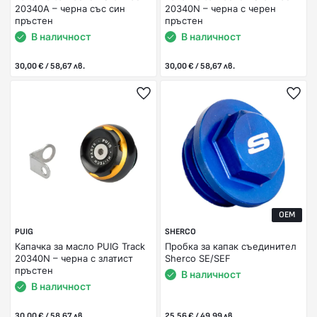
20340A – черна със син
20340N – черна с черен
пръстен
пръстен
В наличност
В наличност
30,00 € / 58,67 лв.
30,00 € / 58,67 лв.
OEM
PUIG
SHERCO
Капачка за масло PUIG Track
Пробка за капак съединител
20340N – черна с златист
Sherco SE/SEF
пръстен
В наличност
В наличност
30,00 € / 58,67 лв.
25,56 € / 49,99 лв.