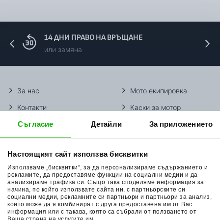
14 ДНИ ПРАВО НА ВРЪЩАНЕ
или замяна
За нас
Мото екипировка
Контакти
Каски за мотор
Съгласие
Детайли
За приложението
Методи доставка
Ботуши за мотор
Начини плащане
Гуми за мотор
Настоящият сайт използва бисквитки
Връщане на стока
Очила за мотор
Използваме „бисквитки“, за да персонализираме съдържанието и
Общи условия
Раници за мотор
рекламите, да предоставяме функции на социални медии и да
анализираме трафика си. Също така споделяме информация за
начина, по който използвате сайта ни, с партньорските си
Поверителност
Ръкавици за мотор
социални медии, рекламните си партньори и партньори за анализ,
които може да я комбинират с друга предоставена им от Вас
Политика за бисквитки
Части за мотор
информация или с такава, която са събрали от ползването от
Ваша страна на услугите им.