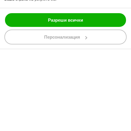
Блог
Разреши всички
088 200 7002
shop@bobimx.com
Персонализация
гр. Севлиево (П.К. 5400)
ул."Стоян Бъчваров" №4
АБОНИРАЙТЕ СЕ ЗА НАШИЯ БЮЛЕТИН
Абонирайки се за бюлетина приемате
общите условия
АБОНАМЕНТ