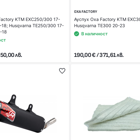
OXA FACTORY
Factory KTM EXC250/300 17-
Ауспух Оxa Factory KTM EXC3
-18; Husqvarna TE250/300 17-
Husqvarna TE300 20-23
-18
В наличност
ост
350,00 лв.
190,00 € / 371,61 лв.