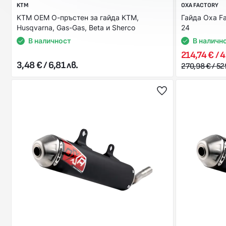
KTM
OXA FACTORY
KTM OEM О-пръстен за гайда KTM,
Гайда Oxa Fa
Husqvarna, Gas-Gas, Beta и Sherco
24
В наличност
В наличн
214,74 € / 
3,48 € / 6,81 лв.
270,98 € / 52