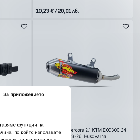
10,23 € / 20,01 лв.
За приложението
FMF
ставяме функции на
ни
Ауспух FMF Powercore 2.1 KTM EXC300 24-
чина, по който използвате
26, SX250-300 23-26; Husqvarna
 анализ, които може да я