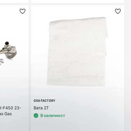
OXA FACTORY
SX-F450 23-
Вата 2Т
as Gas
В наличност