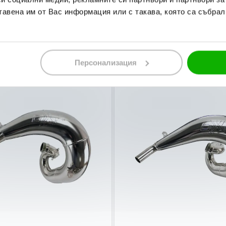
ост
В наличност
тавена им от Вас информация или с такава, която са събрал
350,00 лв.
58,80 € / 115,00 лв.
Персонализация