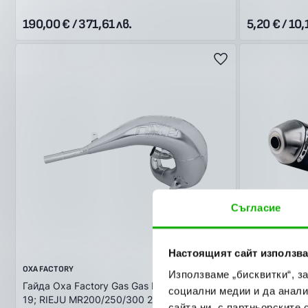
190,00 € / 371,61 лв.
5,20 € / 10,
Съгласие
Настоящият сайт използва
OXA FACTORY
OXA FACTORY
Използваме „бисквитки“, з
Гайда Oxa Factory Gas Gas EC250-300 17-
Ауспух Оxa 
социални медии и да анали
19; RIEJU MR200/250/300 22-24
19; RIEJU M
сайта ни, с партньорските 