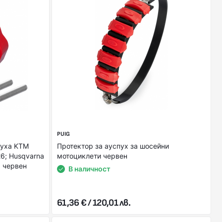
PUIG
пуха KTM
Протектор за ауспух за шосейни
6; Husqvarna
мотоциклети червен
6 червен
В наличност
61,36 € / 120,01 лв.