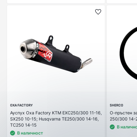
OXA FACTORY
SHERCO
Ауспух Оxa Factory KTM EXC250/300 11-16,
О-пръстен з
SX250 10-15; Husqvarna TE250/300 14-16,
250/300 14-
TC250 14-15
В наличн
В наличност