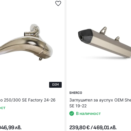
OEM
SHERCO
o 250/300 SE Factory 24-26
Заглушител за ауспух ОЕМ Sh
SE 19-22
ост
В наличност
946,99 лв.
239,80 € / 469,01 лв.