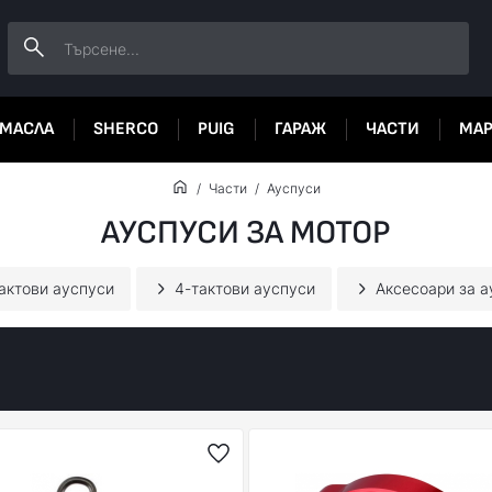
МАСЛА
SHERCO
PUIG
ГАРАЖ
ЧАСТИ
МА
Части
Ауспуси
АУСПУСИ ЗА МОТОР
актови ауспуси
4-тактови ауспуси
Аксесоари за а