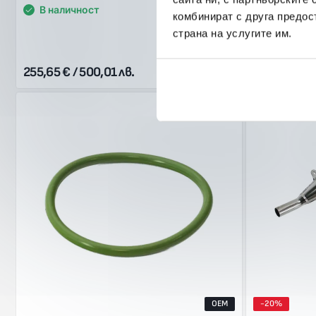
В наличност
В наличн
комбинират с друга предос
страна на услугите им.
255,65 € / 500,01 лв.
178,95 € / 
OEM
-20%