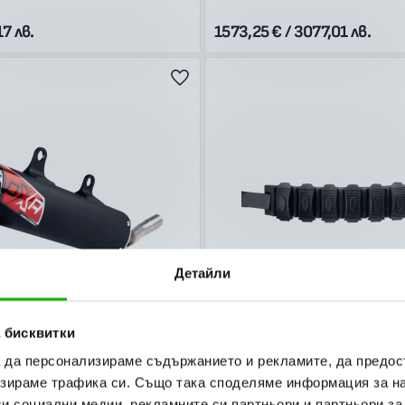
17 лв.
1573,25 € / 3077,01 лв.
Детайли
 бисквитки
PUIG
а да персонализираме съдържанието и рекламите, да предо
Factory Gas Gas EC250-300 17-
Протектор за ауспух за шосей
зираме трафика си. Също така споделяме информация за на
R200/250/300 22-24
мотоциклети черен
си социални медии, рекламните си партньори и партньори за