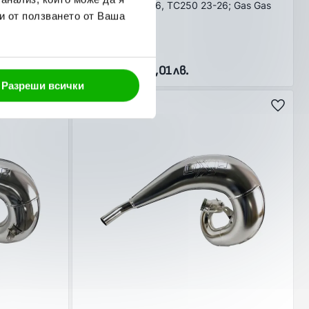
TE250/300 24-26, TC250 23-26; Gas Gas
и от ползването от Ваша
MC250 24-25
В наличност
275,08 € / 538,01 лв.
Разреши всички