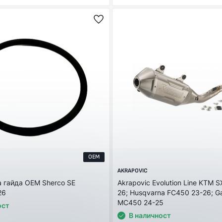
OEM
AKRAPOVIC
а гайда OEM Sherco SE
Akrapovic Evolution Line KTM 
26
26; Husqvarna FC450 23-26; G
MC450 24-25
ост
В наличност