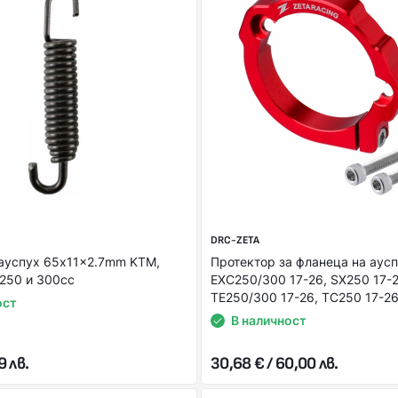
DRC-ZETA
ауспух 65x11x2.7mm KTM,
Протектор за фланеца на аус
 250 и 300cc
EXC250/300 17-26, SX250 17-2
TE250/300 17-26, TC250 17-2
ост
В наличност
9 лв.
30,68 € / 60,00 лв.