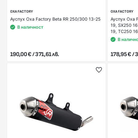
OXA FACTORY
OXA FACTORY
Ауспух Оxa Factory Beta RR 250/300 13-25
Ауспух Оxa 
19, SX250 16
В наличност
19, TC250 16
В наличн
190,00 € / 371,61 лв.
178,95 € / 