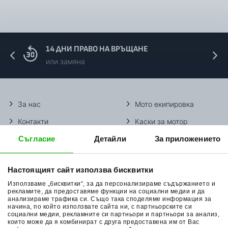
14 ДНИ ПРАВО НА ВРЪЩАНЕ
или замяна
За нас
Мото екипировка
Контакти
Каски за мотор
Съгласие
Детайли
За приложението
Методи доставка
Ботуши за мотор
Начини плащане
Гуми за мотор
Настоящият сайт използва бисквитки
Връщане на стока
Очила за мотор
Използваме „бисквитки“, за да персонализираме съдържанието и
Общи условия
Раници за мотор
рекламите, да предоставяме функции на социални медии и да
анализираме трафика си. Също така споделяме информация за
начина, по който използвате сайта ни, с партньорските си
Поверителност
Ръкавици за мотор
социални медии, рекламните си партньори и партньори за анализ,
които може да я комбинират с друга предоставена им от Вас
Политика за бисквитки
Части за мотор