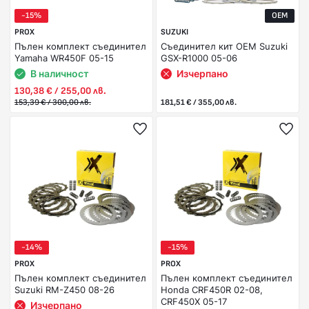
-15%
OEM
PROX
SUZUKI
Пълен комплект съединител
Съединител кит OEM Suzuki
Yamaha WR450F 05-15
GSX-R1000 05-06
В наличност
Изчерпано
130,38 € / 255,00 лв.
153,39 € / 300,00 лв.
181,51 € / 355,00 лв.
-14%
-15%
PROX
PROX
Пълен комплект съединител
Пълен комплект съединител
Suzuki RM-Z450 08-26
Honda CRF450R 02-08,
CRF450X 05-17
Изчерпано