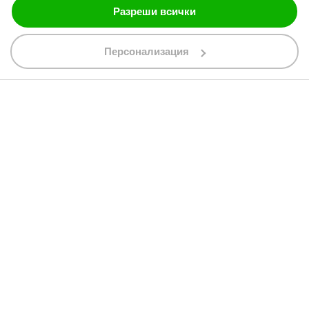
Разреши всички
088 200 7002
shop@bobimx.com
Персонализация
гр. Севлиево (П.К. 5400)
ул."Стоян Бъчваров" №4
АБОНИРАЙТЕ СЕ ЗА НАШИЯ БЮЛЕТИН
Абонирайки се за бюлетина приемате
общите условия
АБОНАМЕНТ