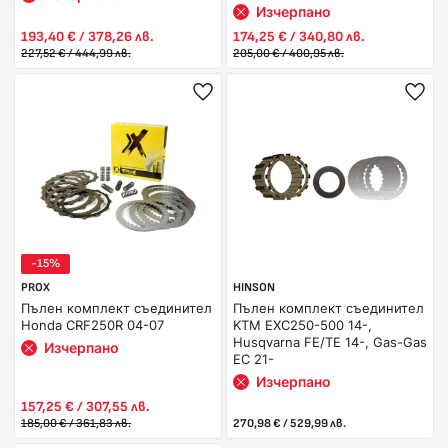
Изчерпано
193,40 € / 378,26 лв.
174,25 € / 340,80 лв.
227,52 € / 444,99 лв.
205,00 € / 400,95 лв.
-15%
PROX
HINSON
Пълен комплект съединител
Пълен комплект съединител
Honda CRF250R 04-07
KTM EXC250-500 14-,
Husqvarna FE/TE 14-, Gas-Gas
Изчерпано
EC 21-
Изчерпано
157,25 € / 307,55 лв.
185,00 € / 361,83 лв.
270,98 € / 529,99 лв.