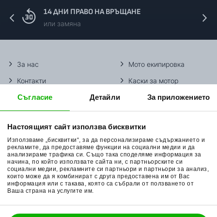
14 ДНИ ПРАВО НА ВРЪЩАНЕ
или замяна
За нас
Мото екипировка
Контакти
Каски за мотор
Съгласие
Детайли
За приложението
Методи доставка
Ботуши за мотор
Начини плащане
Гуми за мотор
Настоящият сайт използва бисквитки
Връщане на стока
Очила за мотор
Използваме „бисквитки“, за да персонализираме съдържанието и
Общи условия
Раници за мотор
рекламите, да предоставяме функции на социални медии и да
анализираме трафика си. Също така споделяме информация за
начина, по който използвате сайта ни, с партньорските си
Поверителност
Ръкавици за мотор
социални медии, рекламните си партньори и партньори за анализ,
които може да я комбинират с друга предоставена им от Вас
Политика за бисквитки
Части за мотор
информация или с такава, която са събрали от ползването от
Ваша страна на услугите им.
Блог