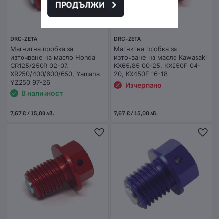
DRC-ZETA
DRC-ZETA
Магнитна пробка за
Магнитна пробка за
източване на масло Honda
източване на масло Kawasaki
CR125/250R 02-07,
KX65/85 00-25, KX250F 04-
XR250/400/600/650, Yamaha
20, KX450F 16-18
YZ250 97-26
Изчерпано
В наличност
7,67 € / 15,00 лв.
7,67 € / 15,00 лв.