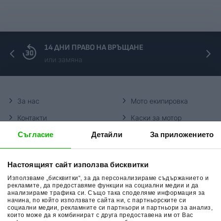
14 ДНИ ПРАВО НА ВРЪЩАНЕ
или замяна
За нас
Мото екипировка
Контакти
Каски за мотор
Съгласие
Детайли
За приложението
Методи доставка
Ботуши за мотор
Начини плащане
Гуми за мотор
Настоящият сайт използва бисквитки
Връщане на стока
Очила за мотор
Използваме „бисквитки“, за да персонализираме съдържанието и
Общи условия
Раници за мотор
рекламите, да предоставяме функции на социални медии и да
анализираме трафика си. Също така споделяме информация за
начина, по който използвате сайта ни, с партньорските си
Поверителност
Ръкавици за мотор
социални медии, рекламните си партньори и партньори за анализ,
които може да я комбинират с друга предоставена им от Вас
Политика за бисквитки
Части за мотор