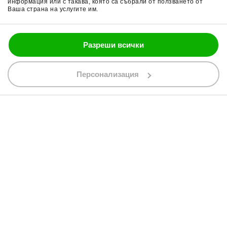
информация или с такава, която са събрали от ползването от
Ваша страна на услугите им.
Блог
Разреши всички
088 200 7002
shop@bobimx.com
Персонализация
гр. Севлиево (П.К. 5400)
ул."Стоян Бъчваров" №4
АБОНИРАЙТЕ СЕ ЗА НАШИЯ БЮЛЕТИН
Абонирайки се за бюлетина приемате
общите условия
АБОНАМЕНТ