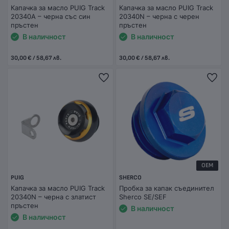
Капачка за масло PUIG Track
Капачка за масло PUIG Track
20340A – черна със син
20340N – черна с черен
пръстен
пръстен
В наличност
В наличност
30,00 € / 58,67 лв.
30,00 € / 58,67 лв.
OEM
PUIG
SHERCO
Капачка за масло PUIG Track
Пробка за капак съединител
20340N – черна с златист
Sherco SE/SEF
пръстен
В наличност
В наличност