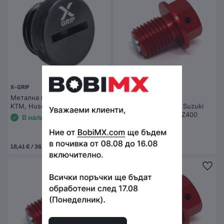
X-GRIP
DRC-ZETA
Метална капачка за масло
Магнитна пробка за
KTM, Husqvarna и Gas Gas
източване на масло Suzuki
RM-Z250 07-26, DR-Z400
В наличност
В наличност
18,41 € / 36,01 лв.
7,67 € / 15,00 лв.