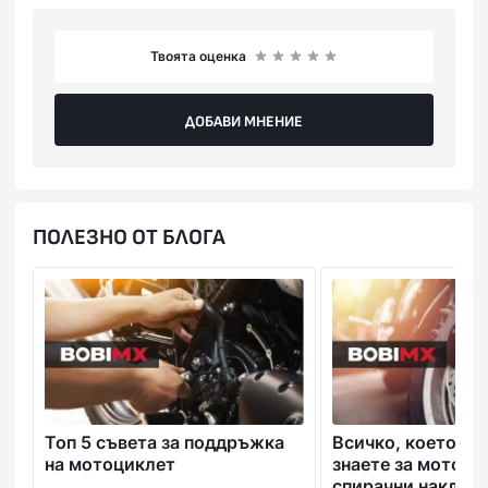
Offroad
BETA
Enduro
2020
Racing
Твоята оценка
RR 390
2013, 2014, 2015, 201
Offroad
BETA
Enduro
2021, 2022, 2023, 2
RR 400
ДОБАВИ МНЕНИЕ
Offroad
BETA
2013, 2014
Enduro
RR 430
2015, 2016, 2017, 201
Offroad
BETA
Enduro
2023, 2024, 2025
ПОЛЕЗНО ОТ БЛОГА
RR 450
Offroad
BETA
2013, 2014
Enduro
RR 125 2T
Offroad
BETA
2019, 2020, 2021, 20
Enduro
RR 125 2T
Offroad
BETA
2025, 2026
Race
RR 200 2T
Offroad
BETA
2025, 2026
Топ 5 съвета за поддръжка
Всичко, което тр
Race
на мотоциклет
знаете за мотоци
RR 250 2T
спирачни наклад