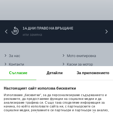
250 2T
RR X-Pro
Offroad
BETA
2025, 2026, 2027
300 2T
RR X-Pro
Offroad
BETA
2025, 2026, 2027
14 ДНИ ПРАВО НА ВРЪЩАНЕ
350 4T
или замяна
RR X-Pro
Offroad
BETA
2025, 2026, 2027
390 4T
RR X-Pro
Offroad
BETA
2025, 2026, 2027
За нас
Мото екипировка
430 4T
Контакти
Каски за мотор
RR X-Pro
Offroad
BETA
2025, 2026, 2027
480 4T
Съгласие
Детайли
За приложението
Методи доставка
Ботуши за мотор
1996, 1997, 1998, 19
Начини плащане
Гуми за мотор
Offroad
HONDA
XR 400 R
2004, 2005
Настоящият сайт използва бисквитки
Връщане на стока
Очила за мотор
Offroad
HONDA
CR 125 R
2000, 2001, 2002, 2
Използваме „бисквитки“, за да персонализираме съдържанието и
Общи условия
Раници за мотор
рекламите, да предоставяме функции на социални медии и да
Offroad
HONDA
CR 250 R
2001, 2002, 2003, 2
анализираме трафика си. Също така споделяме информация за
начина, по който използвате сайта ни, с партньорските си
Поверителност
Ръкавици за мотор
2003, 2004, 2005, 20
социални медии, рекламните си партньори и партньори за анализ,
Offroad
HONDA
CRF 150 F