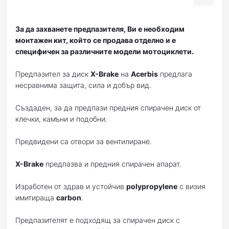
За да захванете предпазителя, Ви е необходим
монтажен кит, който се продава отделно и е
специфичен за различните модели мотоциклети.
Предпазител за диск
X-Brake
на
Acerbis
предлага
несравнима защита, сила и добър вид.
Създаден, за да предпази предния спирачен диск от
клечки, камъни и подобни.
Предвидени са отвори за вентилиране.
X-Brake
предпазва и предния спирачен апарат.
Изработен от здрав и устойчив
polypropylene
с визия
имитираща
carbon
.
Предпазителят е подходящ за спирачен диск с