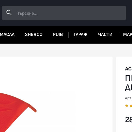
МАСЛА
SHERCO
PUIG
ГАРАЖ
ЧАСТИ
МА
AC
П
Д
Арт.
28