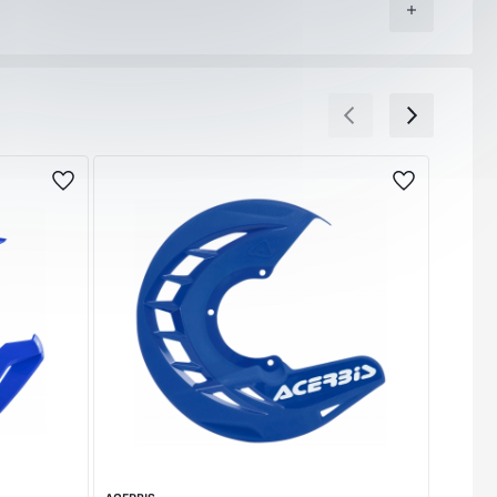
т Вас адрес (независимо дали домашен или служебен) или
 кампанийни периоди, национални празници или лоши
ойност и от колко артикула се състои тя. Това Ви дава
не или не го харесате, можете да го откажете веднага
ж),или предварително на сайта ни с Вашата банкова
ОТГОВОРИМ НА ВСИЧКИ ВАШИ ВЪПРОСИ!