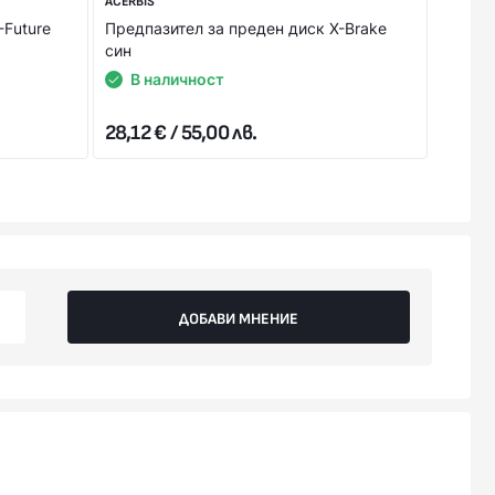
ACERBIS
ACERBIS
-Future
Предпазител за преден диск X-Brake
Предпа
син
бял
В наличност
В 
28,12 € / 55,00 лв.
28,12 
ДОБАВИ МНЕНИЕ
 2026, 2027
 2026, 2027
 2026, 2027