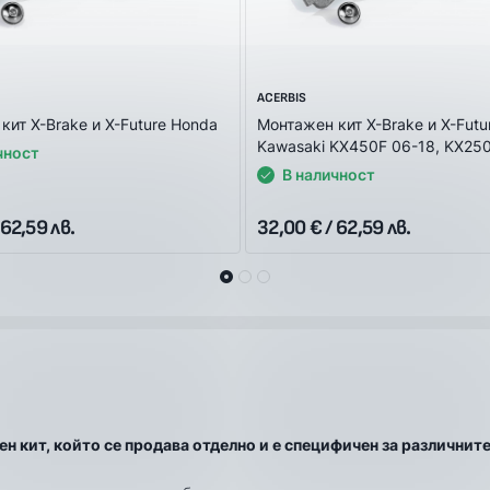
ACERBIS
кит X-Brake и X-Future Honda
Монтажен кит X-Brake и X-Futu
Kawasaki KX450F 06-18, KX25
чност
В наличност
 62,59 лв.
32,00 € / 62,59 лв.
ен кит, който се продава отделно и е специфичен за различни