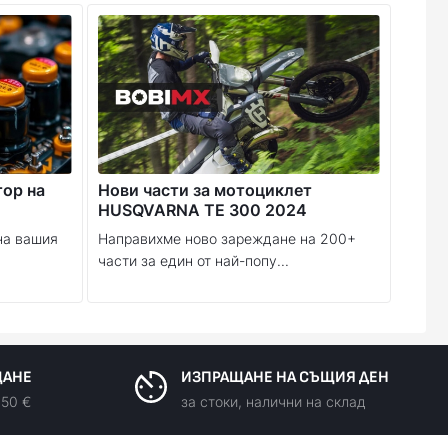
2027
тор на
Нови части за мотоциклет
HUSQVARNA TE 300 2024
на вашия
Направихме ново зареждане на 200+
части за един от най-попу...
ЩАНЕ
ИЗПРАЩАНЕ НА СЪЩИЯ ДЕН
150 €
за стоки, налични на склад