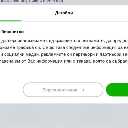
внима защита, сила и добър вид.
Детайли
чки, камъни и подобни.
 бисквитки
а да персонализираме съдържанието и рекламите, да предо
зираме трафика си. Също така споделяме информация за на
митираща
carbon
.
си социални медии, рекламните си партньори и партньори за
тавена им от Вас информация или с такава, която са събрал
ален диаметър
280 mm
.
Персонализация
023, 2024, 2025
023, 2024, 2025
нализъм при доставката на Вашите поръчки, затова ползваме усл