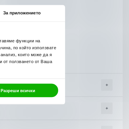
За приложението
ставяме функции на
чина, по който използвате
 анализ, които може да я
и от ползването от Ваша
Разреши всички
угите на куриерска фирма “Еконт Експрес”.