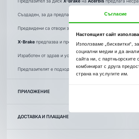
Предпазител за диск
X-Brake
на
Acerbis
предлага несра
Съгласие
Създаден, за да предпази предния спирачен диск от кле
Предвидени са отвори за вентилиране.
Настоящият сайт използва
X-Brake
предпазва и предния спирачен апарат.
Използваме „бисквитки“, з
социални медии и да анали
Изработен от здрав и устойчив
polypropylene
с визия и
сайта ни, с партньорските 
комбинират с друга предос
Предпазителят е подходящ за спирачен диск с максим
страна на услугите им.
ПРИЛОЖЕНИЕ
Категория
Марка
Модел
Години
ДОСТАВКА И ПЛАЩАНЕ
Offroad
GAS-GAS
EX 350 F
2022, 2
Offroad
GAS-GAS
EX 450 F
2022, 2
Ние, от BobiMX.com, се стремим към бързина и професио