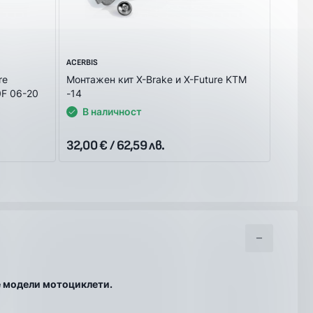
ACERBIS
ACERBIS
re
Монтажен кит X-Brake и X-Future KTM
Монтаж
0F 06-20
-14
KTM/H
В наличност
В 
32,00 € / 62,59 лв.
32,00 
те модели мотоциклети.