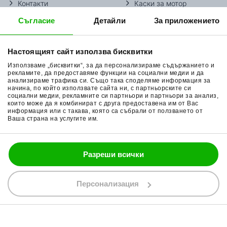
Контакти
Каски за мотор
Съгласие
Детайли
За приложението
Методи доставка
Ботуши за мотор
Начини плащане
Гуми за мотор
Настоящият сайт използва бисквитки
Връщане на стока
Очила за мотор
Използваме „бисквитки“, за да персонализираме съдържанието и
Общи условия
Раници за мотор
рекламите, да предоставяме функции на социални медии и да
анализираме трафика си. Също така споделяме информация за
начина, по който използвате сайта ни, с партньорските си
Поверителност
Ръкавици за мотор
социални медии, рекламните си партньори и партньори за анализ,
които може да я комбинират с друга предоставена им от Вас
Политика за бисквитки
Части за мотор
информация или с такава, която са събрали от ползването от
Ваша страна на услугите им.
Блог
Разреши всички
088 200 7002
shop@bobimx.com
Персонализация
гр. Севлиево (П.К. 5400)
ул."Стоян Бъчваров" №4