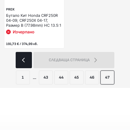
PROX
Бутало Кит Honda CRF250R
04-09; CRF250X 04-17,
Размер B (77.98mm) HC 13.5:1
Изчерпано
191,73 € / 374,99 лв.
СЛЕДВАЩА СТРАНИЦА
1
...
43
44
45
46
47