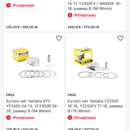
14-17, YZ450FX / WR450F 16-
Изчерпано
18; размер B (96.96mm)
Изчерпано
135,49 € / 265,00 лв.
189,18 € / 370,00 лв.
PROX
PROX
Бутало кит Yamaha ATV
Бутало кит Yamaha YZ250F
YFZ450 04-13, YFZ450R 09-
16-18, YZ250FX 17-18, размер
26, размер B (94.96mm)
B (76.96mm)
Изчерпано
Изчерпано
178,95 € / 350,00 лв.
188,00 € / 367,70 лв.