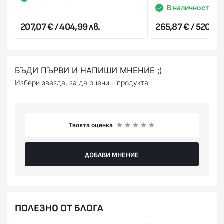
Стойността на поръчката се заплаща на куриера в брой
В наличност
или на ПОС терминал при получаване на пратката
207,07 € / 404,99 лв.
265,87 € / 520,00 
(наложен платеж),или предварително на сайта ни с
Вашата банкова карта.
БЪДИ ПЪРВИ И НАПИШИ МНЕНИЕ ;)
Избери звезда, за да оцениш продукта.
Твоята оценка
ДОБАВИ МНЕНИЕ
ПОЛЕЗНО ОТ БЛОГА