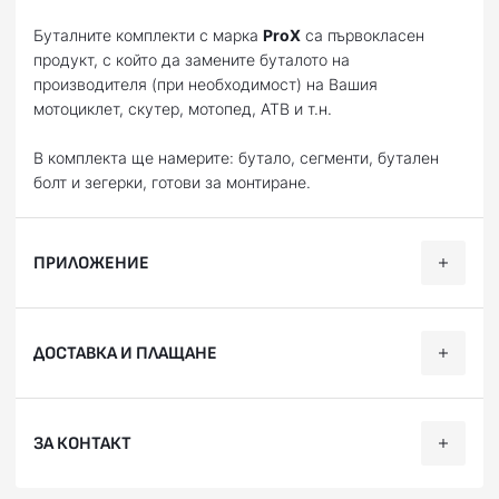
Буталните комплекти с марка
ProX
са първокласен
продукт, с който да замените буталото на
производителя (при необходимост) на Вашия
мотоциклет, скутер, мотопед, АТВ и т.н.
В комплекта ще намерите: бутало, сегменти, бутален
болт и зегерки, готови за монтиране.
ПРИЛОЖЕНИЕ
Категория
Марка
Модел
Години
ДОСТАВКА И ПЛАЩАНЕ
CR 125
1992, 1993, 1994, 1995, 1996,
Offroad
HONDA
R
2001, 2002, 2003
Ние, от BobiMX.com, се стремим към бързина и
ЗА КОНТАКТ
професионализъм при доставката на Вашите поръчки,
затова ползваме услугите на куриерска фирма “Еконт