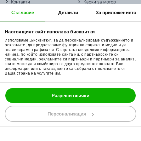
Контакти
Каски за мотор
Съгласие
Детайли
За приложението
Методи доставка
Ботуши за мотор
Начини плащане
Гуми за мотор
Настоящият сайт използва бисквитки
Връщане на стока
Очила за мотор
Използваме „бисквитки“, за да персонализираме съдържанието и
Общи условия
Раници за мотор
рекламите, да предоставяме функции на социални медии и да
анализираме трафика си. Също така споделяме информация за
начина, по който използвате сайта ни, с партньорските си
Поверителност
Ръкавици за мотор
социални медии, рекламните си партньори и партньори за анализ,
които може да я комбинират с друга предоставена им от Вас
Политика за бисквитки
Части за мотор
информация или с такава, която са събрали от ползването от
Ваша страна на услугите им.
Блог
Разреши всички
088 200 7002
shop@bobimx.com
Персонализация
гр. Севлиево (П.К. 5400)
ул."Стоян Бъчваров" №4