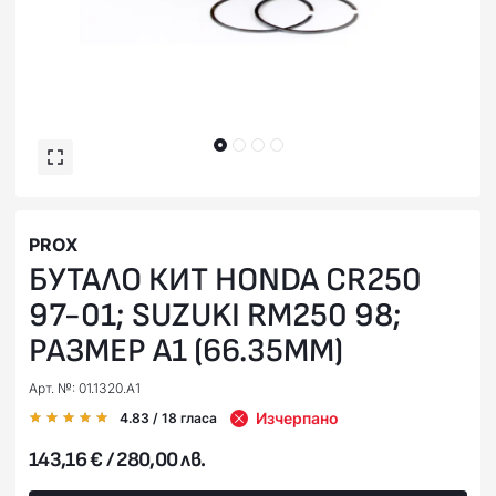
PROX
БУТАЛО КИТ HONDA CR250
97-01; SUZUKI RM250 98;
РАЗМЕР A1 (66.35MM)
Арт. №: 01.1320.A1
Изчерпано
4.83
/ 18
гласа
143,16 € / 280,00 лв.