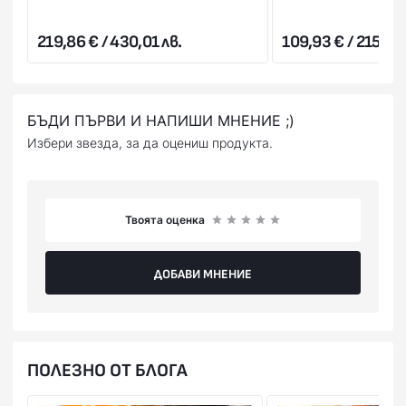
харесате, можете да го откажете веднага на куриера.
Стойността на поръчката се заплаща на куриера в брой
219,86 € / 430,01 лв.
109,93 € / 215,00 
или на ПОС терминал при получаване на пратката
(наложен платеж),или предварително на сайта ни с
Вашата банкова карта.
БЪДИ ПЪРВИ И НАПИШИ МНЕНИЕ ;)
Избери звезда, за да оцениш продукта.
Твоята оценка
ДОБАВИ МНЕНИЕ
ПОЛЕЗНО ОТ БЛОГА