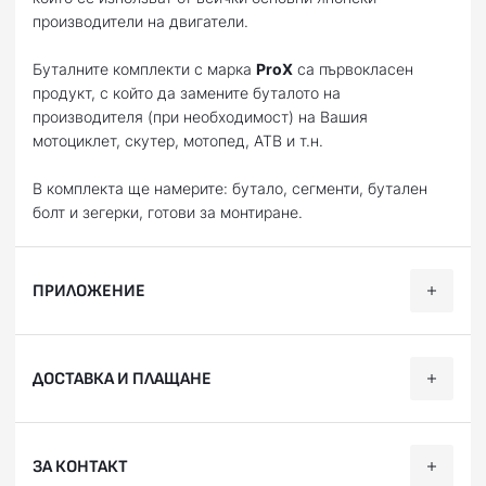
производители на двигатели.
Буталните комплекти с марка
ProX
са първокласен
продукт, с който да замените буталото на
производителя (при необходимост) на Вашия
мотоциклет, скутер, мотопед, АТВ и т.н.
В комплекта ще намерите: бутало, сегменти, бутален
болт и зегерки, готови за монтиране.
ПРИЛОЖЕНИЕ
Категория
Марка
Модел
Години
ДОСТАВКА И ПЛАЩАНЕ
Offroad
HONDA
CR 250 R
1997, 1998, 1
Offroad
SUZUKI
RM 250
1998
Ние, от BobiMX.com, се стремим към бързина и
ЗА КОНТАКТ
професионализъм при доставката на Вашите поръчки,