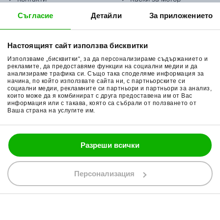
Съгласие
Детайли
За приложението
Методи доставка
Ботуши за мотор
Начини плащане
Гуми за мотор
Настоящият сайт използва бисквитки
Връщане на стока
Очила за мотор
Използваме „бисквитки“, за да персонализираме съдържанието и
Общи условия
Раници за мотор
рекламите, да предоставяме функции на социални медии и да
анализираме трафика си. Също така споделяме информация за
начина, по който използвате сайта ни, с партньорските си
Поверителност
Ръкавици за мотор
социални медии, рекламните си партньори и партньори за анализ,
които може да я комбинират с друга предоставена им от Вас
Политика за бисквитки
Части за мотор
информация или с такава, която са събрали от ползването от
Ваша страна на услугите им.
Блог
Разреши всички
088 200 7002
shop@bobimx.com
Персонализация
гр. Севлиево (П.К. 5400)
ул."Стоян Бъчваров" №4