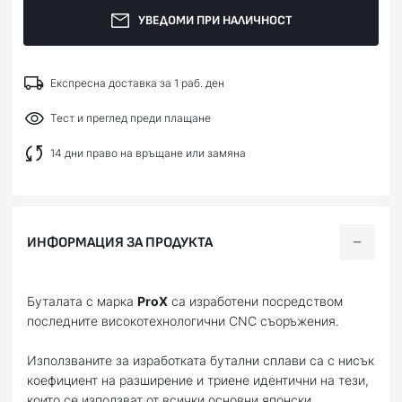
УВЕДОМИ ПРИ НАЛИЧНОСТ
Експресна доставка за 1 раб. ден
Тест и преглед преди плащане
14 дни право на връщане или замяна
ИНФОРМАЦИЯ ЗА ПРОДУКТА
Буталата с марка
ProX
са изработени посредством
последните високотехнологични CNC съоръжения.
Използваните за изработката бутални сплави са с нисък
коефициент на разширение и триене идентични на тези,
които се използват от всички основни японски