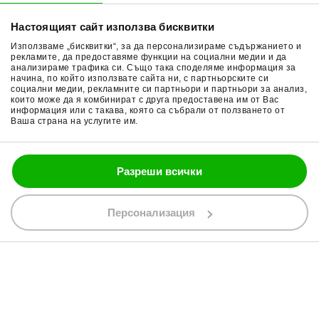
Начини плащане
Гуми за мотор
Настоящият сайт използва бисквитки
Връщане на стока
Очила за мотор
Използваме „бисквитки“, за да персонализираме съдържанието и
Общи условия
Раници за мотор
рекламите, да предоставяме функции на социални медии и да
анализираме трафика си. Също така споделяме информация за
начина, по който използвате сайта ни, с партньорските си
Поверителност
Ръкавици за мотор
социални медии, рекламните си партньори и партньори за анализ,
които може да я комбинират с друга предоставена им от Вас
Политика за бисквитки
Части за мотор
информация или с такава, която са събрали от ползването от
Ваша страна на услугите им.
Блог
Разреши всички
088 200 7002
shop@bobimx.com
Персонализация
гр. Севлиево (П.К. 5400)
ул."Стоян Бъчваров" №4
АБОНИРАЙТЕ СЕ ЗА НАШИЯ БЮЛЕТИН