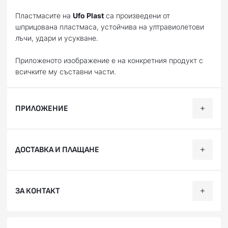
Пластмасите на
Ufo Plast
са произведени от
шприцована пластмаса, устойчива на ултравиолетови
лъчи, удари и усукване.
Приложеното изображение е на конкретния продукт с
всичките му съставни части.
ПРИЛОЖЕНИЕ
Категория
Марка
Модел
Години
ДОСТАВКА И ПЛАЩАНЕ
Offroad
KTM
SX 125
2023, 2024, 20
Offroad
KTM
SX 150
2025
Ние, от BobiMX.com, се стремим към бързина и
ЗА КОНТАКТ
професионализъм при доставката на Вашите поръчки,
Offroad
KTM
SX 250
2023, 2024, 20
затова ползваме услугите на куриерска фирма “Еконт
Offroad
KTM
SX 300
2023, 2024, 20
Експрес”.
Телефон:
088 200 7002