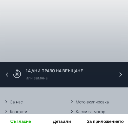
14 ДНИ ПРАВО НА ВРЪЩАНЕ
или замяна
За нас
Мото екипировка
Контакти
Каски за мотор
Съгласие
Детайли
За приложението
Методи доставка
Ботуши за мотор