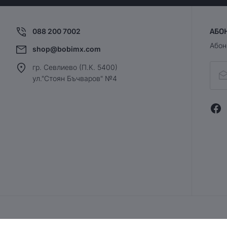
088 200 7002
АБО
Абон
shop@bobimx.com
гр. Севлиево (П.К. 5400)
ул."Стоян Бъчваров" №4