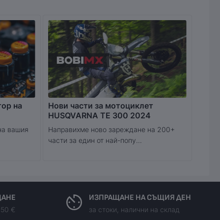
тор на
Нови части за мотоциклет
HUSQVARNA TE 300 2024
на вашия
Направихме ново зареждане на 200+
части за един от най-попу...
ЩАНЕ
ИЗПРАЩАНЕ НА СЪЩИЯ ДЕН
150 €
за стоки, налични на склад