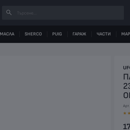
МАСЛА
SHERCO
PUIG
ГАРАЖ
ЧАСТИ
МА
UF
П
2
О
Арт
17