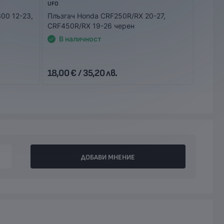
UFO
UFO
00 12-23,
Плъзгач Honda CRF250R/RX 20-27,
Плъзга
CRF450R/RX 19-26 черен
F250/4
EXC-F
В наличност
В 
18,00 € / 35,20 лв.
17,90 
ДОБАВИ МНЕНИЕ