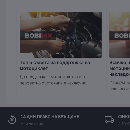
Топ 5 съвета за поддръжка на
Всичко, 
мотоциклет
мотоцик
накладк
Да поддържаш мотоциклета си в
Изборът н
перфектно състояние е изключит...
накладки 
14 ДНИ ПРАВО НА ВРЪЩАНЕ
ФИКС
или замяна
3.10 €