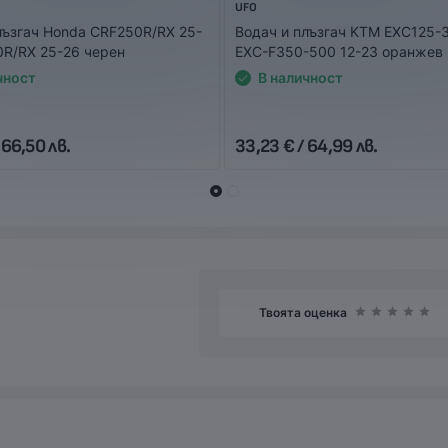
UFO
лъзгач Honda CRF250R/RX 25-
Водач и плъзгач KTM EXC125-3
0R/RX 25-26 черен
EXC-F350-500 12-23 оранжев
чност
В наличност
 66,50 лв.
33,23 € / 64,99 лв.
Твоята оценка