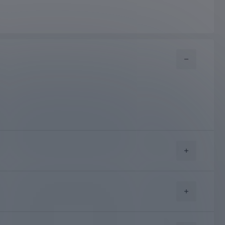
угите на куриерска фирма “Еконт Експрес”.