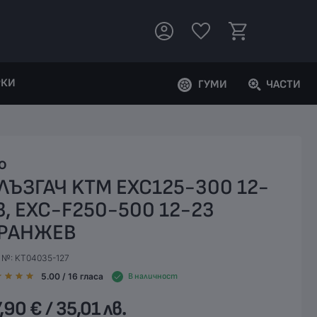
РКИ
ГУМИ
ЧАСТИ
O
ЛЪЗГАЧ KTM EXC125-300 12-
3, EXC-F250-500 12-23
РАНЖЕВ
. №: KT04035-127
5.00
/ 16
гласа
В наличност
,90 € / 35,01 лв.