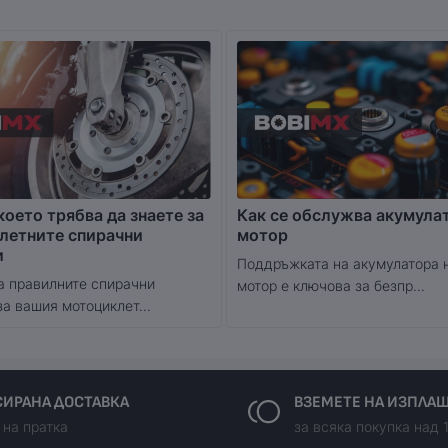
което трябва да знаете за
Как се обслужва акумула
летните спирачни
мотор
и
Поддръжката на акумулатора 
а правилните спирачни
мотор е ключова за безпр...
за вашия мотоциклет...
ИРАНА ДОСТАВКА
ВЗЕМЕТЕ НА ИЗПЛА
 на пратка
за всяка покупка над 