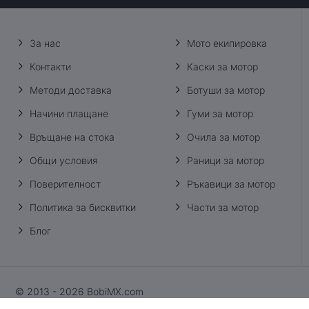
За нас
Мото екипировка
Контакти
Каски за мотор
Методи доставка
Ботуши за мотор
Начини плащане
Гуми за мотор
Връщане на стока
Очила за мотор
Общи условия
Раници за мотор
Поверителност
Ръкавици за мотор
Политика за бисквитки
Части за мотор
Блог
© 2013 - 2026 BobiMX.com