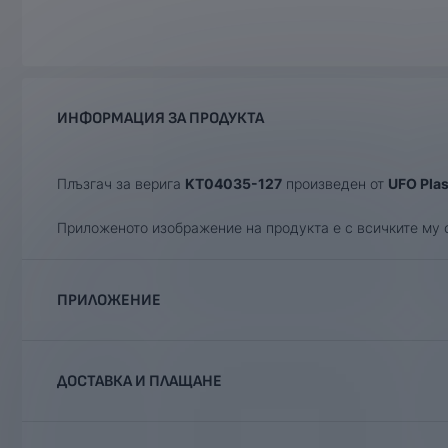
ИНФОРМАЦИЯ ЗА ПРОДУКТА
Плъзгач за верига
KT04035-127
произведен от
UFO Plas
Приложеното изображение на продуктa е с всичките му 
ПРИЛОЖЕНИЕ
Категория
Марка
Модел
ДОСТАВКА И ПЛАЩАНЕ
Offroad
KTM
EXC 125
Offroad
KTM
EXC 200
Ние, от BobiMX.com, се стремим към бързина и професио