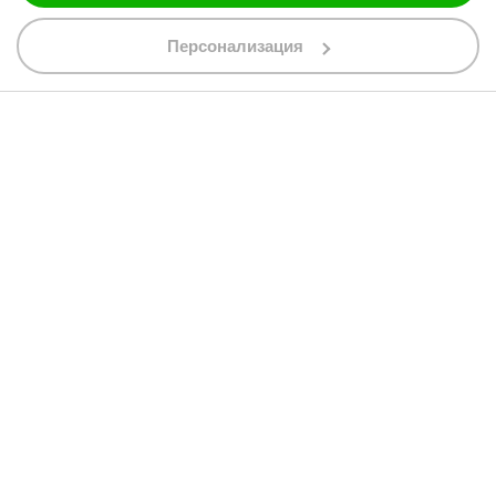
088 200 7002
shop@bobimx.com
Персонализация
гр. Севлиево (П.К. 5400)
ул."Стоян Бъчваров" №4
АБОНИРАЙТЕ СЕ ЗА НАШИЯ БЮЛЕТИН
Абонирайки се за бюлетина приемате
общите условия
АБОНАМЕНТ
© 2013 - 2026 BobiMX.com
Онлайн магазин от
RIZN