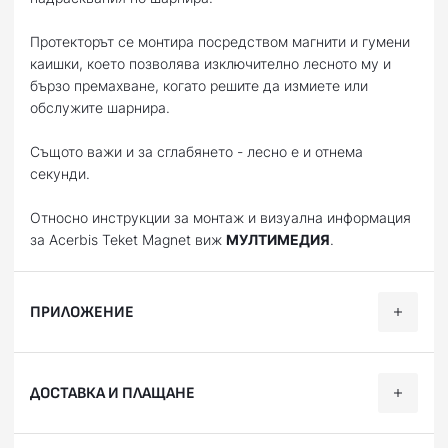
Протекторът се монтира посредством магнити и гумени
каишки, което позволява изключително лесното му и
бързо премахване, когато решите да измиете или
обслужите шарнира.
Същото важи и за сглабянето - лесно е и отнема
секунди.
Относно инструкции за монтаж и визуална информация
за Acerbis Teket Magnet виж
МУЛТИМЕДИЯ
.
ПРИЛОЖЕНИЕ
Категория
Марка
Модел
ДОСТАВКА И ПЛАЩАНЕ
Offroad
HUSQVARNA
FC 250