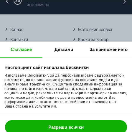
или замяна
За нас
Мото екипировка
Контакти
Каски за мотор
Съгласие
Детайли
За приложението
Методи доставка
Ботуши за мотор
Начини плащане
Гуми за мотор
Настоящият сайт използва бисквитки
Връщане на стока
Очила за мотор
Използваме „бисквитки“, за да персонализираме съдържанието и
Общи условия
Раници за мотор
рекламите, да предоставяме функции на социални медии и да
анализираме трафика си. Също така споделяме информация за
начина, по който използвате сайта ни, с партньорските си
Поверителност
Ръкавици за мотор
социални медии, рекламните си партньори и партньори за анализ,
които може да я комбинират с друга предоставена им от Вас
Политика за бисквитки
Части за мотор
информация или с такава, която са събрали от ползването от
Ваша страна на услугите им.
Блог
Разреши всички