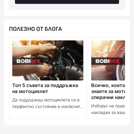
Offroad
GAS-GAS
EX 300
Offroad
GAS-GAS
EX 350 F
ПОЛЕЗНО ОТ БЛОГА
Offroad
GAS-GAS
EX 450 F
Offroad
GAS-GAS
MC 125
Offroad
GAS-GAS
MC 250
Offroad
GAS-GAS
MC 250 F
Offroad
GAS-GAS
MC 350 F
Offroad
GAS-GAS
MC 450 F
Топ 5 съвета за поддръжка
Всичко, което тр
на мотоциклет
знаете за мотоци
спирачни наклад
Да поддържаш мотоциклета си в
Изборът на правилн
перфектно състояние е изключит...
накладки за вашия м