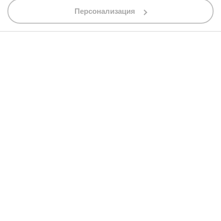
shop@bobimx.com
Персонализация
гр. Севлиево (П.К. 5400)
ул."Стоян Бъчваров" №4
АБОНИРАЙТЕ СЕ ЗА НАШИЯ БЮЛЕТИН
Абонирайки се за бюлетина приемате
общите условия
АБОНАМЕНТ
© 2013 - 2026 BobiMX.com
Онлайн магазин от
RIZN