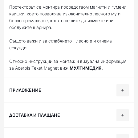
Протекторът се монтира посредством магнити и гумени
каишки, което позволява изключително лесното му и
бързо премахване, когато решите да измиете или
обслужите шарнира.
Същото важи и за сглабянето - лесно е и отнема
секунди.
Относно инструкции за монтаж и визуална информация
за Acerbis Teket Magnet виж
МУЛТИМЕДИЯ
.
ПРИЛОЖЕНИЕ
Категория
Марка
Модел
Години
ДОСТАВКА И ПЛАЩАНЕ
Offroad
GAS-GAS
EC 250
2021, 2022, 2023
EC 250
Ние, от BobiMX.com, се стремим към бързина и
Offroad
GAS-GAS
2021, 2022, 2023