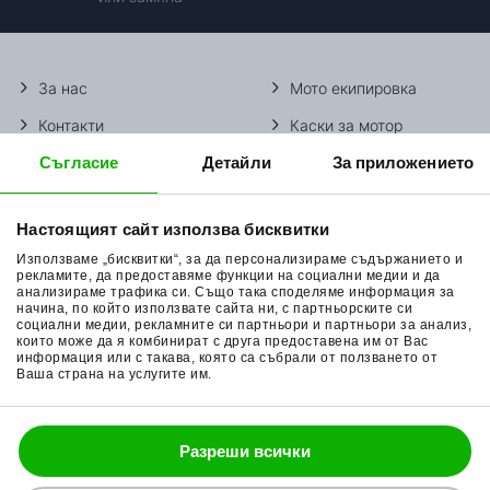
За нас
Мото екипировка
Контакти
Каски за мотор
Съгласие
Детайли
За приложението
Методи доставка
Ботуши за мотор
Начини плащане
Гуми за мотор
Настоящият сайт използва бисквитки
Връщане на стока
Очила за мотор
Използваме „бисквитки“, за да персонализираме съдържанието и
Общи условия
Раници за мотор
рекламите, да предоставяме функции на социални медии и да
анализираме трафика си. Също така споделяме информация за
начина, по който използвате сайта ни, с партньорските си
Поверителност
Ръкавици за мотор
социални медии, рекламните си партньори и партньори за анализ,
които може да я комбинират с друга предоставена им от Вас
Политика за бисквитки
Части за мотор
информация или с такава, която са събрали от ползването от
Ваша страна на услугите им.
Блог
Разреши всички
088 200 7002