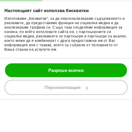
Начини плащане
Гуми за мотор
Настоящият сайт използва бисквитки
Връщане на стока
Очила за мотор
Използваме „бисквитки“, за да персонализираме съдържанието и
Общи условия
Раници за мотор
рекламите, да предоставяме функции на социални медии и да
анализираме трафика си. Също така споделяме информация за
начина, по който използвате сайта ни, с партньорските си
Поверителност
Ръкавици за мотор
социални медии, рекламните си партньори и партньори за анализ,
които може да я комбинират с друга предоставена им от Вас
Политика за бисквитки
Части за мотор
информация или с такава, която са събрали от ползването от
Ваша страна на услугите им.
Блог
Разреши всички
088 200 7002
shop@bobimx.com
Персонализация
гр. Севлиево (П.К. 5400)
ул."Стоян Бъчваров" №4
АБОНИРАЙТЕ СЕ ЗА НАШИЯ БЮЛЕТИН