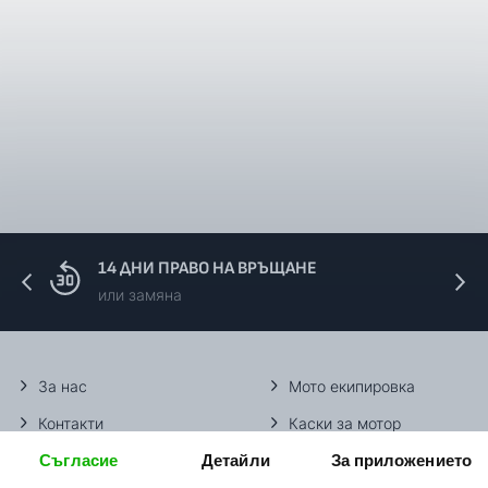
14 ДНИ ПРАВО НА ВРЪЩАНЕ
или замяна
За нас
Мото екипировка
Контакти
Каски за мотор
Съгласие
Детайли
За приложението
Методи доставка
Ботуши за мотор