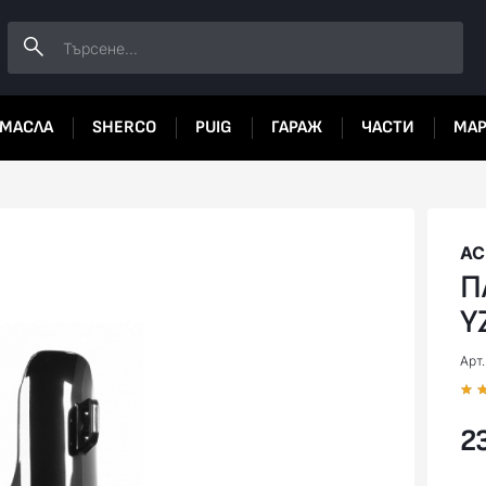
МАСЛА
SHERCO
PUIG
ГАРАЖ
ЧАСТИ
МА
AC
П
Y
Арт.
23