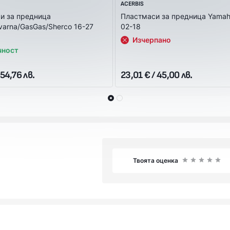
ACERBIS
и за предница
Пластмаси за предница Yama
arna/GasGas/Sherco 16-27
02-18
Изчерпано
чност
 54,76 лв.
23,01 € / 45,00 лв.
Твоята оценка