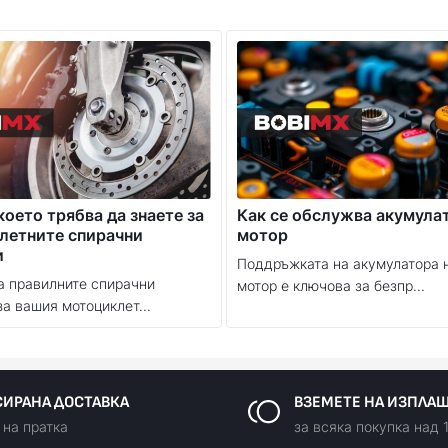
което трябва да знаете за
Как се обслужва акумула
летните спирачни
мотор
и
Поддръжката на акумулатора 
а правилните спирачни
мотор е ключова за безпр...
за вашия мотоциклет...
ИРАНА ДОСТАВКА
ВЗЕМЕТЕ НА ИЗПЛА
 на пратка
за всяка покупка над 