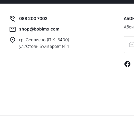
088 200 7002
АБО
Абон
shop@bobimx.com
гр. Севлиево (П.К. 5400)
ул."Стоян Бъчваров" №4