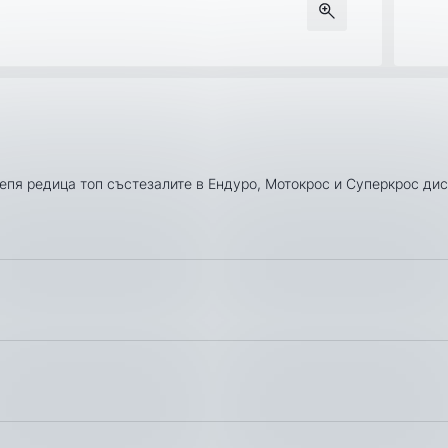
пя редица топ състезалите в Ендуро, Мотокрос и Суперкрос ди
Модел
Години
WR 125
2005, 
WR 250 F
2005, 
нализъм при доставката на Вашите поръчки, затова ползваме усл