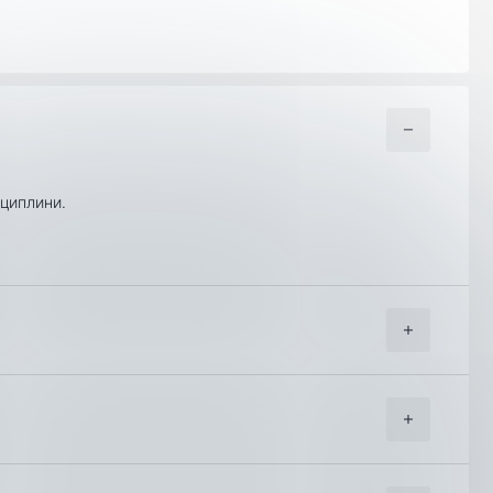
сциплини.
2006, 2007
2006, 2007
угите на куриерска фирма “Еконт Експрес”.