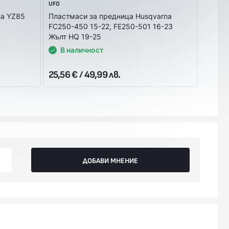
UFO
UFO
ha YZ85
Пластмаси за предница Husqvarna
Пласт
FC250-450 15-22, FE250-501 16-23
24-27,
Жълт HQ 19-25
Черве
В наличност
В 
25,56 € / 49,99 лв.
25,56 
ДОБАВИ МНЕНИЕ