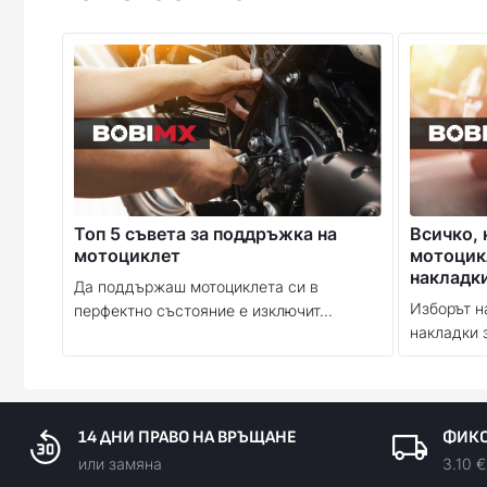
Топ 5 съвета за поддръжка на
Всичко, 
мотоциклет
мотоцик
накладк
Да поддържаш мотоциклета си в
Изборът н
перфектно състояние е изключит...
накладки 
14 ДНИ ПРАВО НА ВРЪЩАНЕ
ФИКС
или замяна
3.10 €