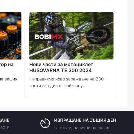
тор на
Нови части за мотоциклет
HUSQVARNA TE 300 2024
на вашия
Направихме ново зареждане на 200+
части за един от най-попу...
ЩАНЕ
ИЗПРАЩАНЕ НА СЪЩИЯ ДЕН
150 €
за стоки, налични на склад