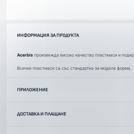
ИНФОРМАЦИЯ ЗА ПРОДУКТА
Acerbis
произвежда високо качество пластмаси и подкре
Всички пластмаси са със стандартна за модела форма.
ПРИЛОЖЕНИЕ
Категория
Марка
ДОСТАВКА И ПЛАЩАНЕ
Offroad
YAMAHA
Offroad
YAMAHA
Ние, от BobiMX.com, се стремим към бързина и професио