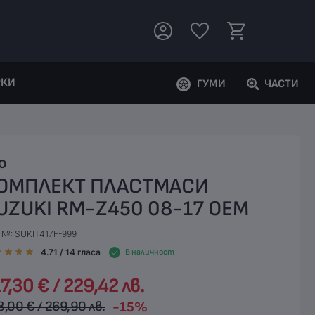
РКИ
ГУМИ
ЧАСТИ
O
ОМПЛЕКТ ПЛАСТМАСИ
UZUKI RM-Z450 08-17 ОЕМ
. №: SUKIT417F-999
4.71
/ 14
гласа
В наличност
7,30 € / 229,42 лв.
8,00 € / 269,90 лв.
-15%