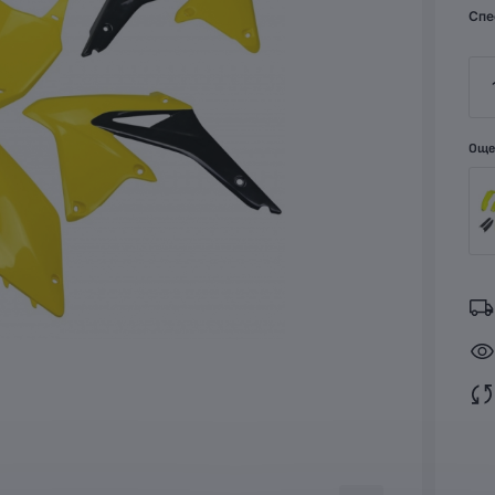
Спе
Още