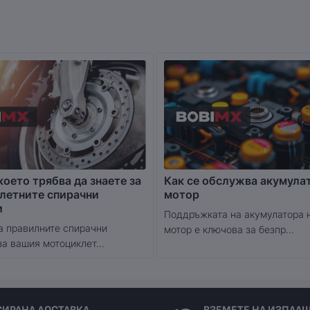
което трябва да знаете за
Как се обслужва акумула
летните спирачни
мотор
и
Поддръжката на акумулатора 
а правилните спирачни
мотор е ключова за безпр...
за вашия мотоциклет...