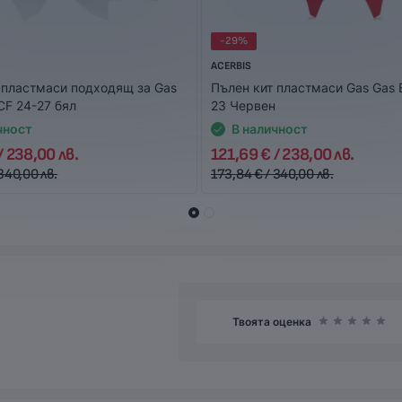
-29%
ACERBIS
 пластмаси подходящ за Gas
Пълен кит пластмаси Gas Gas 
F 24-27 бял
23 Червен
чност
В наличност
/ 238,00 лв.
121,69 € / 238,00 лв.
340,00 лв.
173,84 € / 340,00 лв.
Твоята оценка