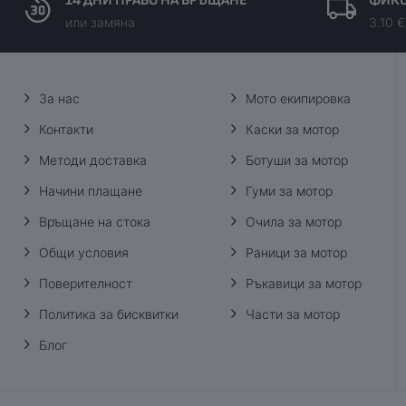
14 ДНИ ПРАВО НА ВРЪЩАНЕ
ФИКС
или замяна
3.10 €
За нас
Мото екипировка
Контакти
Каски за мотор
Методи доставка
Ботуши за мотор
Начини плащане
Гуми за мотор
Връщане на стока
Очила за мотор
Общи условия
Раници за мотор
Поверителност
Ръкавици за мотор
Политика за бисквитки
Части за мотор
Блог