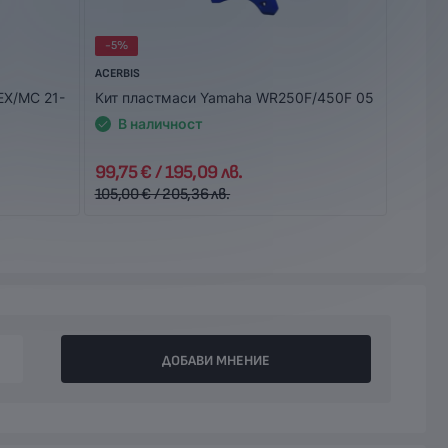
-5%
-29%
ACERBIS
ACERBIS
EX/MC 21-
Кит пластмаси Yamaha WR250F/450F 05
Пълен
25-27
В наличност
В 
99,75 € / 195,09 лв.
116,32
105,00 € / 205,36 лв.
166,17 
ДОБАВИ МНЕНИЕ