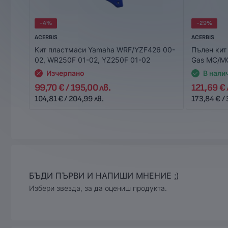
-4%
-29%
ACERBIS
ACERBIS
Кит пластмаси Yamaha WRF/YZF426 00-
Пълен кит
02, WR250F 01-02, YZ250F 01-02
Gas MC/MC
Изчерпано
В нали
99,70 € / 195,00 лв.
121,69 € 
104,81 € / 204,99 лв.
173,84 € / 
БЪДИ ПЪРВИ И НАПИШИ МНЕНИЕ ;)
Избери звезда, за да оцениш продукта.