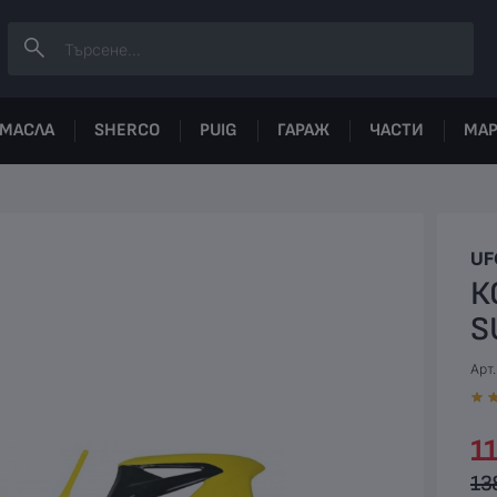
МАСЛА
SHERCO
PUIG
ГАРАЖ
ЧАСТИ
МА
UF
К
S
Арт
11
13