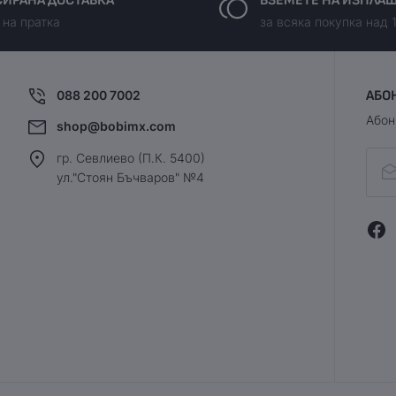
ИРАНА ДОСТАВКА
ВЗЕМЕТЕ НА ИЗПЛА
 на пратка
за всяка покупка над 
088 200 7002
АБО
Абон
shop@bobimx.com
гр. Севлиево (П.К. 5400)
ул."Стоян Бъчваров" №4