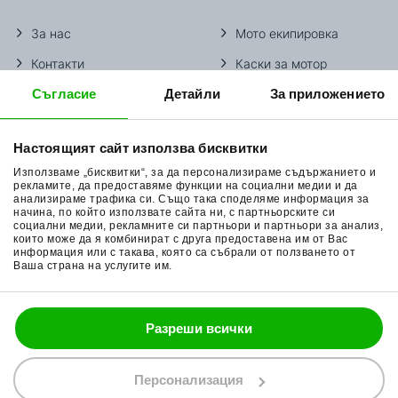
За нас
Мото екипировка
Контакти
Каски за мотор
Съгласие
Детайли
За приложението
Методи доставка
Ботуши за мотор
Начини плащане
Гуми за мотор
Настоящият сайт използва бисквитки
Връщане на стока
Очила за мотор
Използваме „бисквитки“, за да персонализираме съдържанието и
Общи условия
Раници за мотор
рекламите, да предоставяме функции на социални медии и да
анализираме трафика си. Също така споделяме информация за
начина, по който използвате сайта ни, с партньорските си
Поверителност
Ръкавици за мотор
социални медии, рекламните си партньори и партньори за анализ,
които може да я комбинират с друга предоставена им от Вас
Политика за бисквитки
Части за мотор
информация или с такава, която са събрали от ползването от
Ваша страна на услугите им.
Блог
Разреши всички
088 200 7002
shop@bobimx.com
Персонализация