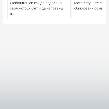
Любопитен си как да подобриш
Мото ботушите са мн
своя мотоциклет и да направиш
обикновени обувки - т
п...