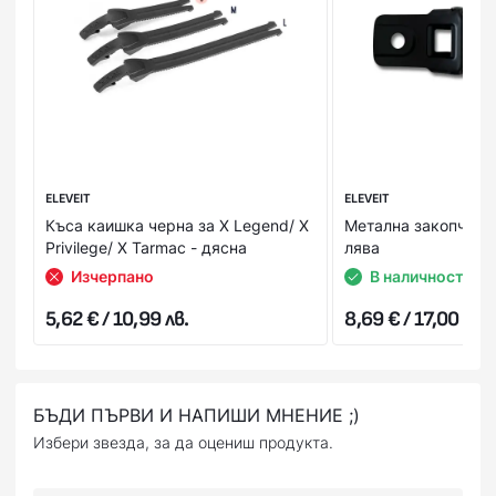
състои тя. Това Ви дава възможност да пробвате и
добиете по-ясна представа за продукта в момента на
получаването му. В случай, че не Ви стане или не го
харесате, можете да го откажете веднага на куриера.
Стойността на поръчката се заплаща на куриера в брой
или на ПОС терминал при получаване на пратката
(наложен платеж),или предварително на сайта ни с
Вашата банкова карта.
ELEVEIT
ELEVEIT
Къса каишка черна за X Legend/ X
Метална закопчалка
Privilege/ X Tarmac - дясна
лява
Изчерпано
В наличност
5,62 € / 10,99 лв.
8,69 € / 17,00 лв.
БЪДИ ПЪРВИ И НАПИШИ МНЕНИЕ ;)
Избери звезда, за да оцениш продукта.