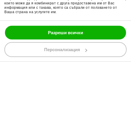
които може да я комбинират с друга предоставена им от Вас
Политика за бисквитки
Части за мотор
информация или с такава, която са събрали от ползването от
Ваша страна на услугите им.
Блог
Разреши всички
088 200 7002
shop@bobimx.com
Персонализация
гр. Севлиево (П.К. 5400)
ул."Стоян Бъчваров" №4
АБОНИРАЙТЕ СЕ ЗА НАШИЯ БЮЛЕТИН
Абонирайки се за бюлетина приемате
общите условия
АБОНАМЕНТ