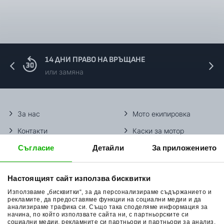
14 ДНИ ПРАВО НА ВРЪЩАНЕ
или замяна
За нас
Мото екипировка
Контакти
Каски за мотор
Съгласие
Детайли
За приложението
Методи доставка
Ботуши за мотор
Начини плащане
Гуми за мотор
Настоящият сайт използва бисквитки
Връщане на стока
Очила за мотор
Използваме „бисквитки“, за да персонализираме съдържанието и
Общи условия
Раници за мотор
рекламите, да предоставяме функции на социални медии и да
анализираме трафика си. Също така споделяме информация за
начина, по който използвате сайта ни, с партньорските си
Поверителност
Ръкавици за мотор
социални медии, рекламните си партньори и партньори за анализ,