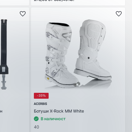
-35%
ACERBIS
ен
Ботуши X-Rock MM White
В наличност
40