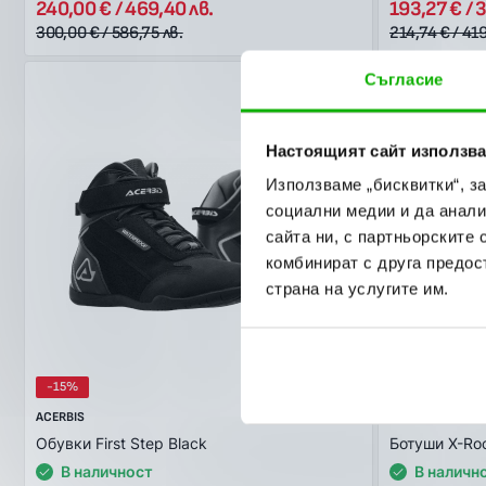
240,00 € / 469,40 лв.
193,27 € / 
300,00 € / 586,75 лв.
214,74 € / 41
Съгласие
Настоящият сайт използва
Използваме „бисквитки“, з
социални медии и да анали
сайта ни, с партньорските 
комбинират с друга предос
страна на услугите им.
-15%
-35%
ACERBIS
ACERBIS
Обувки First Step Black
Ботуши X-Ro
В наличност
В наличн