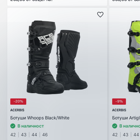
-20%
-9%
ACERBIS
ACERBIS
Ботуши Whoops Black/White
Ботуши Artigl
В наличност
В наличн
42
43
44
46
42
43
44