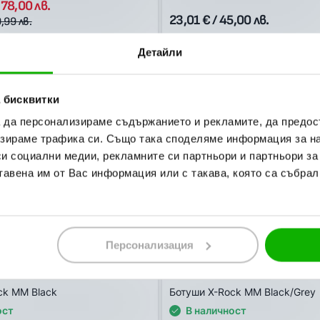
378,00 лв.
23,01 € / 45,00 лв.
9,99 лв.
Детайли
 бисквитки
а да персонализираме съдържанието и рекламите, да предо
зираме трафика си. Също така споделяме информация за на
си социални медии, рекламните си партньори и партньори за
тавена им от Вас информация или с такава, която са събрал
Персонализация
-35%
ACERBIS
ck MM Black
Ботуши X-Rock MM Black/Grey
ост
В наличност