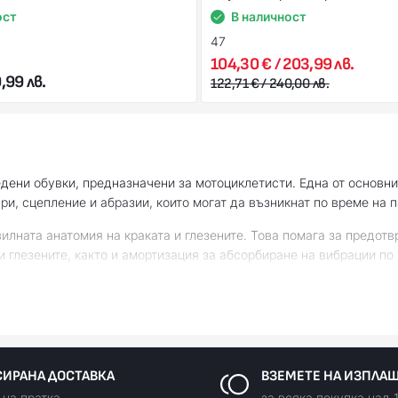
ост
В наличност
47
104,30 € / 203,99 лв.
,99 лв.
122,71 € / 240,00 лв.
дени обувки, предназначени за мотоциклетисти. Една от основни
ри, сцепление и абразии, които могат да възникнат по време на 
илната анатомия на краката и глезените. Това помага за предот
 глезените, както и амортизация за абсорбиране на вибрации по
щи системи, които подобряват контрола върху мотора, особено п
дизайна на ботушите. Те съчетават функционалност с естетика. М
ИРАНА ДОСТАВКА
ВЗЕМЕТЕ НА ИЗПЛА
 на пратка
за всяка покупка над 