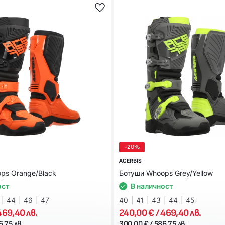
-20%
ACERBIS
ps Orange/Black
Ботуши Whoops Grey/Yellow
ост
В наличност
44
46
47
40
41
43
44
45
469,40 лв.
240,00 € / 469,40 лв.
6,75 лв.
300,00 € / 586,75 лв.