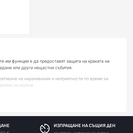
те им функции е да предоставят защита на краката на
падане или други нещастни събития.
вратяване на наранявания и неприятности по време на
 време на каране.
о време на маневри и спиране.
нозина мотористи избират ботуши, които не само ги
ЩАНЕ
ИЗПРАЩАНЕ НА СЪЩИЯ ДЕН
150 €
за стоки, налични на склад