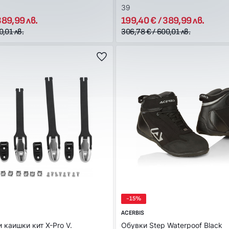
39
389,99 лв.
199,40 € / 389,99 лв.
0,01 лв.
306,78 € / 600,01 лв.
-15%
ACERBIS
 каишки кит X-Pro V.
Обувки Step Waterpoof Black