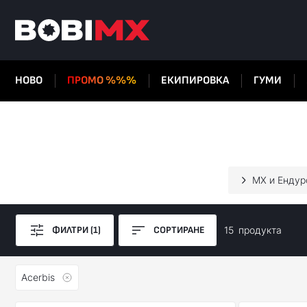
НОВО
ПРОМО %%%
ЕКИПИРОВКА
ГУМИ
МХ и Ендур
ФИЛТРИ (1)
СОРТИРАНЕ
15
продуктa
Acerbis