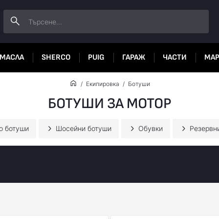
МАСЛА
SHERCO
PUIG
ГАРАЖ
ЧАСТИ
МА
Екипировка
Ботуши
БОТУШИ ЗА МОТОР
о ботуши
Шосейни ботуши
Обувки
Резервн