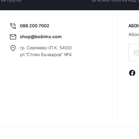
088 200 7002
АБО
Абон
shop@bobimx.com
гр. Севлиево (П.К. 5400)
ул."Стоян Бъчваров" №4