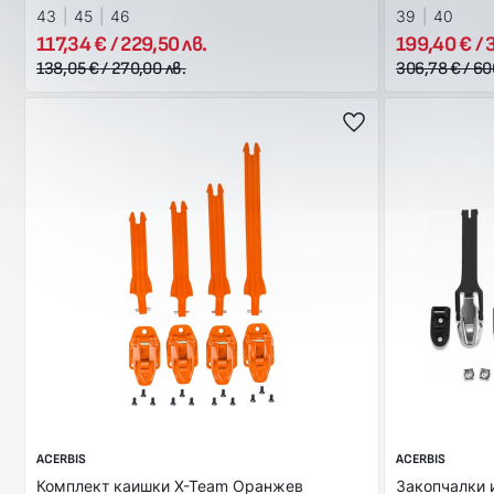
43
45
46
39
40
117,34 € / 229,50 лв.
199,40 € / 
138,05 € / 270,00 лв.
306,78 € / 60
ACERBIS
ACERBIS
Комплект каишки X-Team Оранжев
Закопчалки и