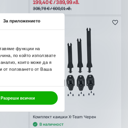
199,40 € / 389,99 лв.
306,78 € / 600,01 лв.
За приложението
ставяме функции на
чина, по който използвате
 анализ, които може да я
и от ползването от Ваша
Разреши всички
ACERBIS
Комплект каишки X-Team Черен
В наличност