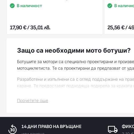
В наличност
В наличн
17,90 € / 35,01 лв.
25,56 € / 49
Защо са необходими мото ботуши?
Ботушите за мотори са специално проектирани и произве
мотоциклетиста. Те са проектирани да предпазват от уда
Разработени и изпълнени са с оглед поддържане на прав
каране. Те предоставят подходяща подкрепа за краката и
Някои модели мото ботуши са оборудвани с подсигурява
Прочетете още
Не на последно място се отделя внимание и на стила и 
защитават, но и отразяват техния личен стил.
14 ДНИ ПРАВО НА ВРЪЩАНЕ
ФИКС
или замяна
3.10 €