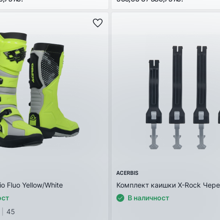
ACERBIS
io Fluo Yellow/White
Комплект каишки X-Rock Чер
ост
В наличност
45