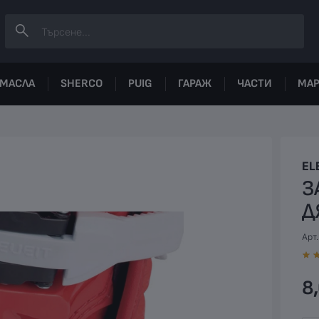
МАСЛА
SHERCO
PUIG
ГАРАЖ
ЧАСТИ
МА
EL
З
Д
Арт
8,