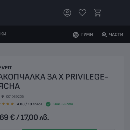
РКИ
ГУМИ
ЧАСТИ
EVEIT
АКОПЧАЛКА ЗА X PRIVILEGE-
ЯСНА
. №: 001069205
4.80
/ 10
гласа
В наличност
69 € / 17,00 лв.