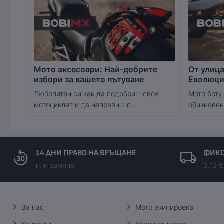
Мото аксесоари: Най-добрите
От улица
избори за вашето пътуване
Еволюци
Любопитен си как да подобриш своя
Мото боту
мотоциклет и да направиш п...
обикновени
14 ДНИ ПРАВО НА ВРЪЩАНЕ
ФИКС
или замяна
3.10 €
За нас
Мото екипировка