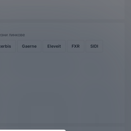
зни линкове
cerbis
Gaerne
Eleveit
FXR
SIDI