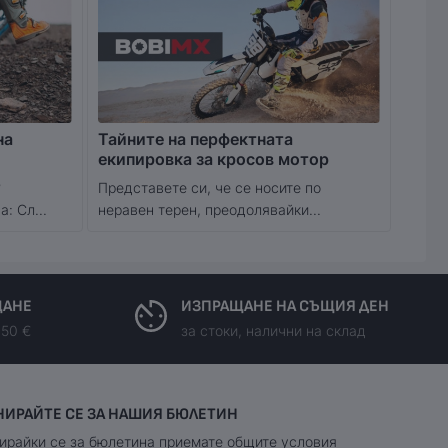
на
Тайните на перфектната
екипировка за кросов мотор
?
Представете си, че се носите по
: Сл...
неравен терен, преодолявайки...
ЩАНЕ
ИЗПРАЩАНЕ НА СЪЩИЯ ДЕН
150 €
за стоки, налични на склад
НИРАЙТЕ СЕ ЗА НАШИЯ БЮЛЕТИН
ирайки се за бюлетина приемате
общите условия