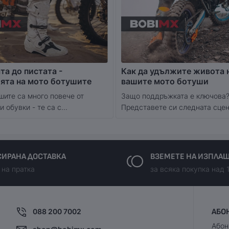
та до пистата -
Как да удължите живота 
ята на мото ботушите
вашите мото ботуши
шите са много повече от
Защо поддръжката е ключова
 обувки - те са с...
Представете си следната сцена
ИРАНА ДОСТАВКА
ВЗЕМЕТЕ НА ИЗПЛА
 на пратка
за всяка покупка над 
088 200 7002
АБО
Абон