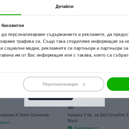
дължен по време на по-натоварени кампанийни
Детайли
 условия.
 дали поръчвате до ваш адрес или до офис на
 бисквитки
а да персонализираме съдържанието и рекламите, да предо
чка пристига с опция “Преглед и тест”, без
зираме трафика си. Също така споделяме информация за на
ои тя. Това Ви дава възможност да пробвате и
си социални медии, рекламните си партньори и партньори за
ВЪРЖЕТЕ С НАС СПОРЕД УДОБНИЯ ЗА ВАС
учаването му. В случай, че не Ви стане или не го
ОСИ!
тавена им от Вас информация или с такава, която са събрал
или на ПОС терминал при получаване на пратката
та банкова карта.
Персонализация
SIDI
 каишки X-Team Оранжев
Каишка 2 бр. за Sidi Crossfire 
Black
чност
В наличност