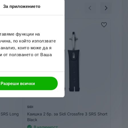
За приложението
ставяме функции на
чина, по който използвате
 анализ, които може да я
и от ползването от Ваша
Разреши всички
SIDI
GAERNE
3 SRS Long
Каишка 2 бр. за Sidi Crossfire 3 SRS Short
Резерв
Black
SG22 B
В наличност
В 