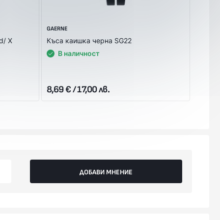
GAERNE
ELEVEIT
d/ X
Къса каишка черна SG22
Средна
Privil
В наличност
В 
8,69 € / 17,00 лв.
5,62 €
ДОБАВИ МНЕНИЕ