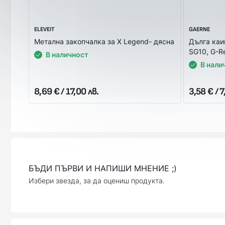
ELEVEIT
GAERNE
Метална закопчалка за X Legend- дясна
Дълга каи
SG10, G-R
В наличност
В нали
8,69 € / 17,00 лв.
3,58 € / 7
БЪДИ ПЪРВИ И НАПИШИ МНЕНИЕ ;)
Избери звезда, за да оцениш продукта.