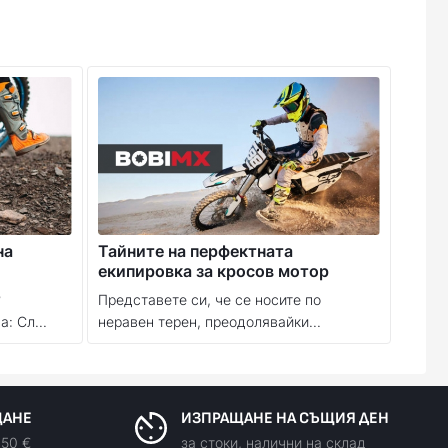
на
Тайните на перфектната
екипировка за кросов мотор
?
Представете си, че се носите по
: Сл...
неравен терен, преодолявайки...
ЩАНЕ
ИЗПРАЩАНЕ НА СЪЩИЯ ДЕН
150 €
за стоки, налични на склад