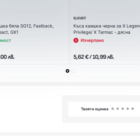
ELEVEIT
шка бяла SG12, Fastback,
Къса каишка черна за X Legen
eact, GX1
Privilege/ X Tarmac - дясна
чност
Изчерпано
,00 лв.
5,62 € / 10,99 лв.
Твоята оценка