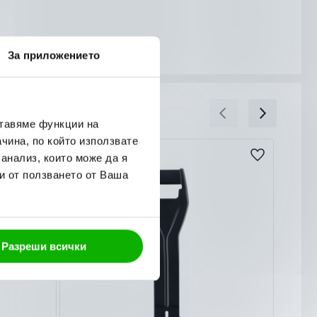
За приложението
ставяме функции на
чина, по който използвате
 анализ, които може да я
и от ползването от Ваша
Разреши всички