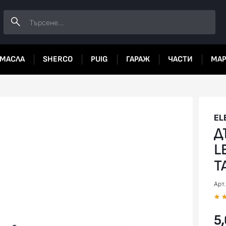
МАСЛА
SHERCO
PUIG
ГАРАЖ
ЧАСТИ
МА
EL
Д
L
T
Арт
5,