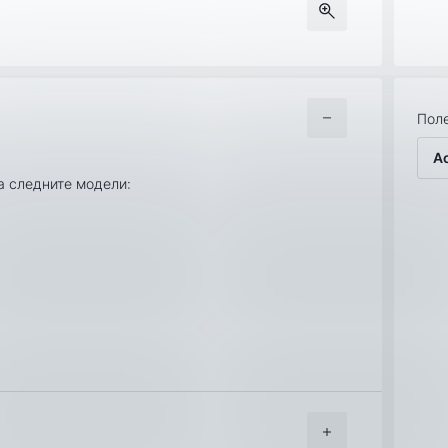
Поле
A
за следните модели: