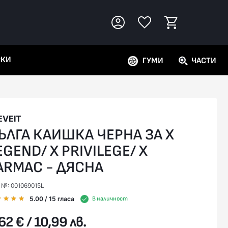
РКИ
ГУМИ
ЧАСТИ
EVEIT
ЪЛГА КАИШКА ЧЕРНА ЗА X
EGEND/ X PRIVILEGE/ X
ARMAC - ДЯСНА
. №: 001069015L
5.00
/ 15
гласа
В наличност
62 € / 10,99 лв.