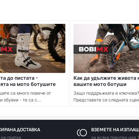
та до пистата -
Как да удължите живота 
ята на мото ботушите
вашите мото ботуши
шите са много повече от
Защо поддръжката е ключова
 обувки - те са с...
Представете си следната сцена
ИРАНА ДОСТАВКА
ВЗЕМЕТЕ НА ИЗПЛА
 на пратка
за всяка покупка над 