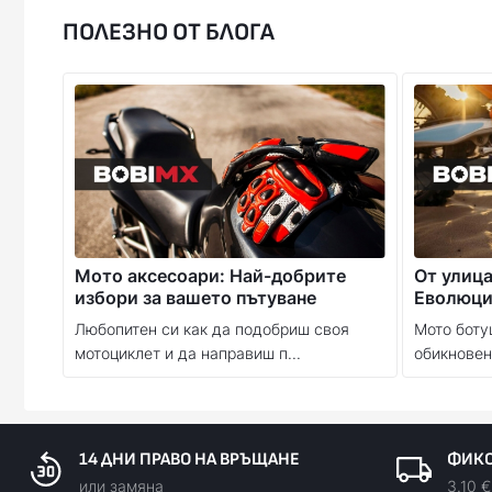
ПОЛЕЗНО ОТ БЛОГА
Мото аксесоари: Най-добрите
От улица
избори за вашето пътуване
Еволюци
Любопитен си как да подобриш своя
Мото боту
мотоциклет и да направиш п...
обикновени
14 ДНИ ПРАВО НА ВРЪЩАНЕ
ФИКС
или замяна
3.10 €