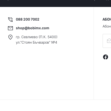
088 200 7002
АБО
Абон
shop@bobimx.com
гр. Севлиево (П.К. 5400)
ул."Стоян Бъчваров" №4