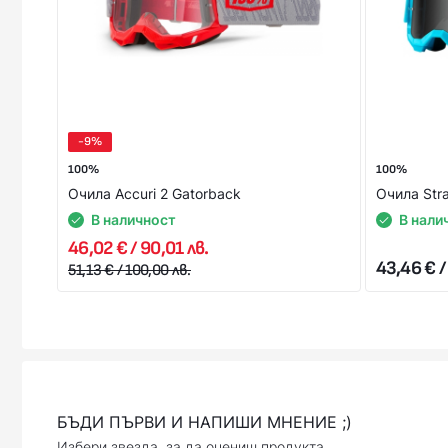
-9%
100%
100%
Очила Accuri 2 Gatorback
Очила Stra
В наличност
В нали
46,02 € / 90,01 лв.
43,46 € /
51,13 € / 100,00 лв.
БЪДИ ПЪРВИ И НАПИШИ МНЕНИЕ ;)
Избери звезда, за да оцениш продукта.