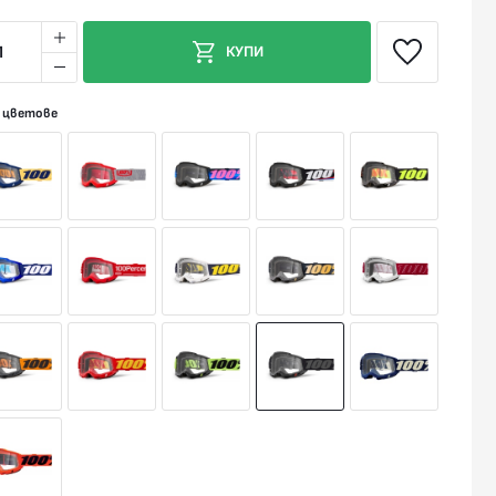
1
КУПИ
 цветове