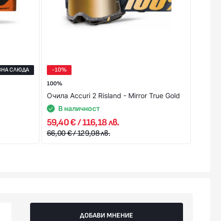
ВНА СЛЮДА
-10%
100%
100%
Очила Accuri 2 Risland - Mirror True Gold
Очила 
В наличност
В 
59,40 € / 116,18 лв.
35,79 
66,00 € / 129,08 лв.
ДОБАВИ МНЕНИЕ