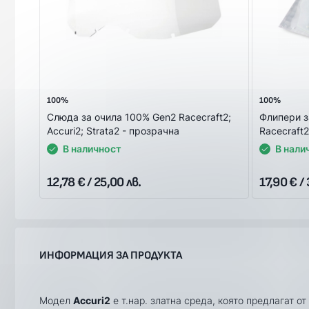
100%
100%
Слюда за очила 100% Gen2 Racecraft2;
Флипери з
Accuri2; Strata2 - прозрачна
Racecraft2
В наличност
В нали
12,78 € / 25,00 лв.
17,90 € / 
ИНФОРМАЦИЯ ЗА ПРОДУКТА
Модел
Accuri2
е т.нар. златна среда, която предлагат от