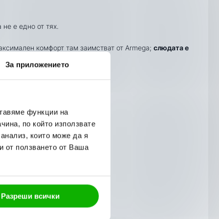
не е едно от тях.
максимален комфорт там заимстват от Armega;
слюдата е
За приложението
та на каране.
ставяме функции на
чина, по който използвате
 анализ, които може да я
и от ползването от Ваша
Разреши всички