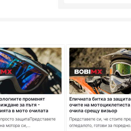
нологиите променят
Епичната битка за защита
иждане за пътя -
очите на мотоциклетиста
ията в мото очилата
очила срещу визьор
 просто защитаПредставете
Представете си, че стоите пр
на мотора си,...
огледалото, готови за поредно.