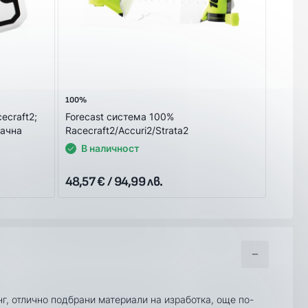
100%
ecraft2;
Forecast система 100%
рачна
Racecraft2/Accuri2/Strata2
В наличност
48,57 € / 94,99 лв.
нг, отлично подбрани материали на изработка, още по-