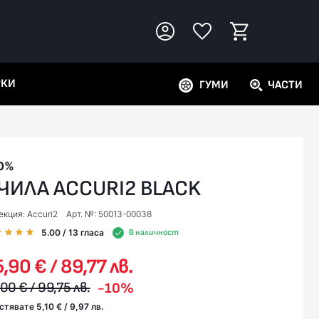
РКИ
ГУМИ
ЧАСТИ
0%
ЧИЛА ACCURI2 BLACK
екция: Accuri2
Арт. №: 50013-00038
5.00
/ 13
гласа
В наличност
,90 € / 89,77 лв.
00 € / 99,75 лв.
-10%
стявате 5,10 € / 9,97 лв.