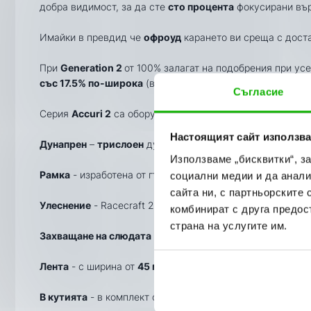
добра видимост, за да сте
сто процента
фокусирани вър
Имайки в превдид че
офроуд
карането ви среща с дост
При
Generation 2
от 100% залагат на подобрения при ус
със 17.5% по-широка
(вертикално) в сравнение с очила о
Съгласие
Серия
Accuri 2
са оборудвани с
прозрачна
слюда, устой
Настоящият сайт използва
Дунапрен
–
трислоен
дунапрен с много добри попивни с
Използваме „бисквитки“, з
Рамка
- изработена от гъвкав и издръжлив материал;
социални медии и да анали
сайта ни, с партньорските 
Улеснение
- Racecraft 2/Accuri 2/Strata 2 очила са с е
комбинират с друга предос
страна на услугите им.
Захващане на слюдата
- захващането е на
девет
основн
Лента
- с ширина от
45 мм.
и лента
силикон
, за да са в
В кутията
- в комплект с очилата има
микрофибърна ча