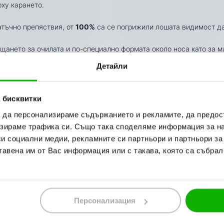
ху карането.
атъчно препяствия, от
100%
са се погрижили лошата видимост да 
ещането за очилата и по-специално формата около носа като за 
т Generation 1, за да имате още по-добра видимост.
Детайли
чива на надраскване, която да не се замъгли независимо условия
 бисквитки
войства;
а да персонализираме съдържанието и рекламите, да предо
зираме трафика си. Също така споделяме информация за на
си социални медии, рекламните си партньори и партньори за
дна и съща като форма слюда и флипери;
тавена им от Вас информация или с такава, която са събрал
и точки, за максимална стабилност и сигурност;
инаги очилата ви неподвижни и на място;
Персонализация
нтичка
за съхранение и почистване;