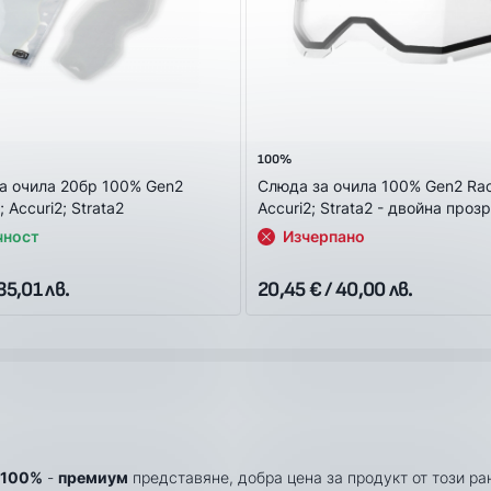
100%
а очила 20бр 100% Gen2
Слюда за очила 100% Gen2 Rac
; Accuri2; Strata2
Accuri2; Strata2 - двойна проз
чност
Изчерпано
35,01 лв.
20,45 € / 40,00 лв.
100%
-
премиум
представяне, добра цена за продукт от този ра