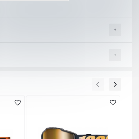
угите на куриерска фирма “Еконт Експрес”.
т Вас адрес (независимо дали домашен или служебен) или
 кампанийни периоди, национални празници или лоши
ойност и от колко артикула се състои тя. Това Ви дава
не или не го харесате, можете да го откажете веднага
ж),или предварително на сайта ни с Вашата банкова
ОТГОВОРИМ НА ВСИЧКИ ВАШИ ВЪПРОСИ!