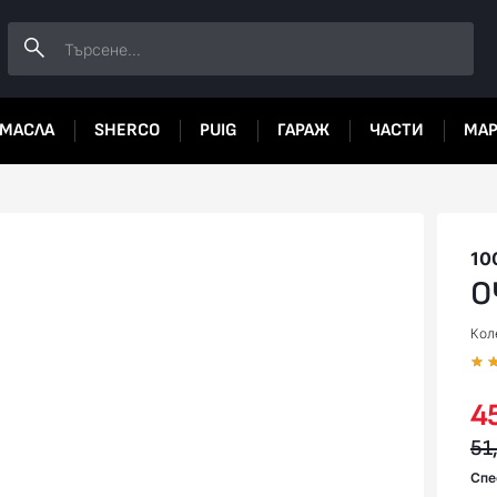
МАСЛА
SHERCO
PUIG
ГАРАЖ
ЧАСТИ
МА
10
О
Кол
45
51,
Спе