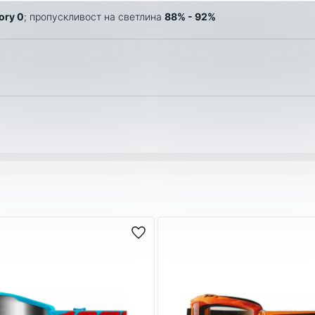
ory 0
; пропускливост на светлина
88% - 92%
нализъм при доставката на Вашите поръчки, затова ползваме усл
 работни дни. Може да получите пратката си до точно посочен о
то. Този срок може да бъде удължен по време на по-натоварени
дали поръчвате до ваш адрес или до офис на Еконт.
чка пристига с опция “Преглед и тест”, без значение на каква ст
 продукта в момента на получаването му. В случай, че не Ви ста
или на ПОС терминал при получаване на пратката (наложен плате
ВЪРЖЕТЕ С НАС СПОРЕД УДОБНИЯ ЗА ВАС НАЧИН! НИЕ ЩЕ 