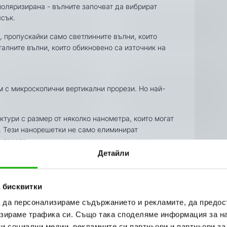
поляризирана - вълните започват да вибрират
сък.
 пропускайки само светлинните вълни, които
талните вълни, които обикновено са източник на
 с микроскопични вертикални прорези. Но най-
ктури с размер от няколко нанометра, които могат
. Тези нанорешетки не само елиминират
нтраста.
Детайли
 бисквитки
а да персонализираме съдържанието и рекламите, да предо
зираме трафика си. Също така споделяме информация за на
си социални медии, рекламните си партньори и партньори за