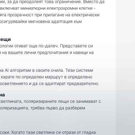
и, за да преодолеят това ограничение. Вместо да
 включват миниатюрни електрохромни клетки -
ята прозрачност при прилагане на електрически
 осигурявайки мигновена адаптация към
лещи
ологии отиват още по-далеч. Представете си
 и на вашите лични предпочитания и навици на
а AI алгоритми в своите очила. Тези системи
то карате по определен маршрут в определено
 осветлението и да се адаптират предварително.
на
светлината, поляризираните лещи се занимават с
поляризацията, трябва първо да разберем
оки. Когато тази светлина се отрази от гладка