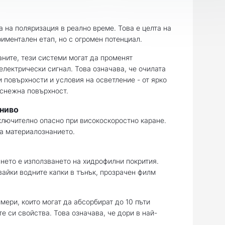
а на поляризация в реално време. Това е целта на
риментален етап, но с огромен потенциал.
аните, тези системи могат да променят
електрически сигнал. Това означава, че очилата
 повърхности и условия на осветление - от ярко
 снежна повърхност.
 ниво
ключително опасно при високоскоростно каране.
а материалознанието.
нето е използването на хидрофилни покрития.
вайки водните капки в тънък, прозрачен филм
ери, които могат да абсорбират до 10 пъти
те си свойства. Това означава, че дори в най-