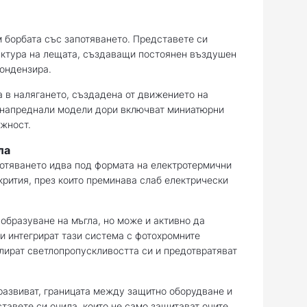
 борбата със запотяването. Представете си
уктура на лещата, създаващи постоянен въздушен
кондензира.
а в налягането, създадена от движението на
о-напреднали модели дори включват миниатюрни
ажност.
ла
отяването идва под формата на електротермични
крития, през които преминава слаб електрически
образуване на мъгла, но може и активно да
и интегрират тази система с фотохромните
лират светлопропускливостта си и предотвратяват
развиват, границата между защитно оборудване и
тавете си очила, които не само защитават очите