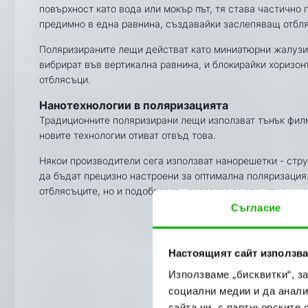
повърхност като вода или мокър път, тя става частично 
предимно в една равнина, създавайки заслепяващ отбля
Поляризираните лещи действат като миниатюрни жалузи,
вибрират във вертикална равнина, и блокирайки хоризон
отблясъци.
Нанотехнологии в поляризацията
Традиционните поляризирани лещи използват тънък филм
новите технологии отиват отвъд това.
Някои производители сега използват нанорешетки - стру
да бъдат прецизно настроени за оптимална поляризация
отблясъците, но и подобряват цветовото възприятие и ко
Съгласие
Настоящият сайт използва
Използваме „бисквитки“, з
социални медии и да анали
сайта ни, с партньорските 