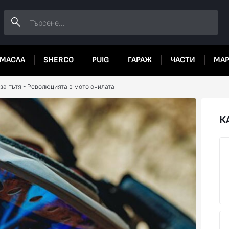
МАСЛА
SHERCO
PUIG
ГАРАЖ
ЧАСТИ
МА
за пътя - Революцията в мото очилата
К