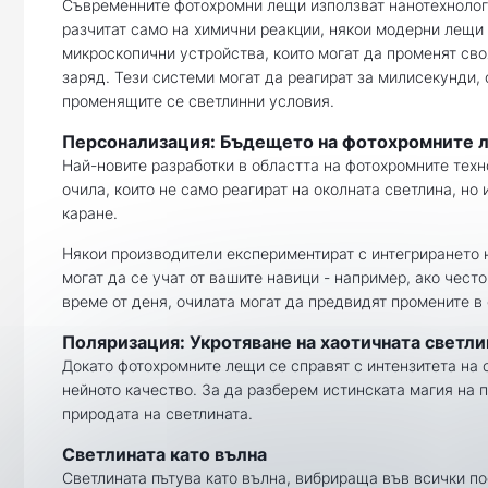
Съвременните фотохромни лещи използват нанотехнологи
разчитат само на химични реакции, някои модерни лещи
микроскопични устройства, които могат да променят сво
заряд. Тези системи могат да реагират за милисекунди,
променящите се светлинни условия.
Персонализация: Бъдещето на фотохромните 
Най-новите разработки в областта на фотохромните техн
очила, които не само реагират на околната светлина, но
каране.
Някои производители експериментират с интегрирането н
могат да се учат от вашите навици - например, ако чес
време от деня, очилата могат да предвидят промените в
Поляризация: Укротяване на хаотичната светли
Докато фотохромните лещи се справят с интензитета на 
нейното качество. За да разберем истинската магия на 
природата на светлината.
Светлината като вълна
Светлината пътува като вълна, вибрираща във всички пос