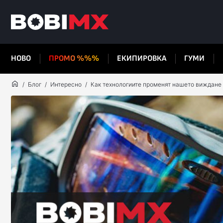
НОВО
ПРОМО %%%
ЕКИПИРОВКА
ГУМИ
Блог
Интересно
Как технологиите променят нашето виждане 