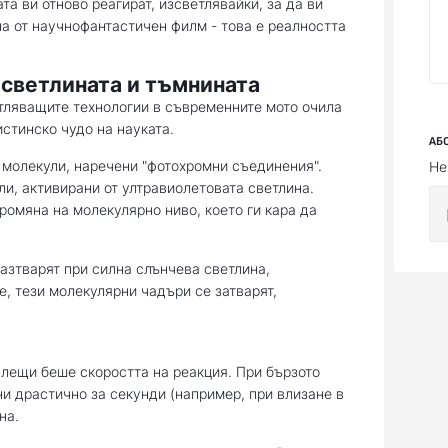
та ви отново реагират, изсветлявайки, за да ви
на от научнофантастичен филм - това е реалността
светлината и тъмнината
тляващите технологии в съвременните мото очила
истинско чудо на науката.
АБ
 молекули, наречени "фотохромни съединения".
Не
и, активирани от ултравиолетовата светлина.
промяна на молекулярно ниво, което ги кара да
азтварят при силна слънчева светлина,
е, тези молекулярни чадъри се затварят,
 лещи беше скоростта на реакция. При бързото
ни драстично за секунди (например, при влизане в
на.