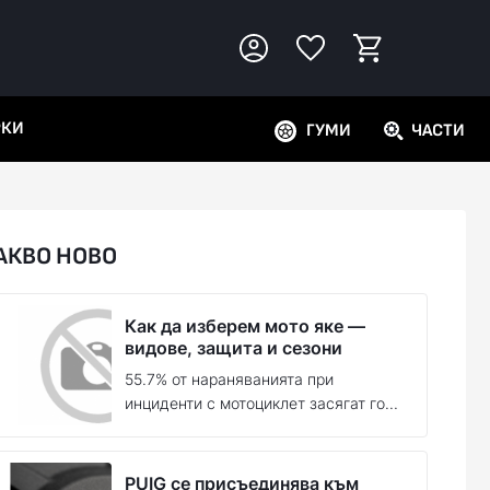
РКИ
ГУМИ
ЧАСТИ
АКВО НОВО
Как да изберем мото яке —
видове, защита и сезони
55.7% от нараняванията при
инциденти с мотоциклет засягат го...
PUIG се присъединява към