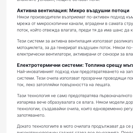
Активна вентилация: Микро въздушни потоци
Някои производители възприемат по-активен подход към
мрежа от микроскопични канали, вградени в самата стр
поток, който отвежда влагата, преди тя да има шанс да 
Тези системи за активна вентилация използват разликат
мотоциклета, за да генерират въздушен поток. Някои п
електрически вентилатори, активирани от сензори за вл
Електротермични системи: Топлина срещу мъг
Най-иновативният подход към предотвратяването на зап
системи. Тези очила използват прозрачни проводящи по
ток, леко затопляйки повърхността на лещата.
Тази технология не само предотвратява първоначалното 
изпарява вече образувалата се влага. Някои модели дор
технологии, създавайки очила, които едновременно регу
запотяването.
Докато технологиите в мото очилата продължават да се 
високотехнологичен гаджет става все по-размита. Предс