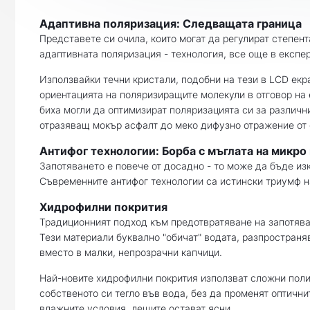
Адаптивна поляризация: Следващата граница
Представете си очила, които могат да регулират степент
адаптивната поляризация - технология, все още в експе
Използвайки течни кристали, подобни на тези в LCD екр
ориентацията на поляризиращите молекули в отговор на 
биха могли да оптимизират поляризацията си за различни
отразяващ мокър асфалт до меко дифузно отражение от
Антифог технологии: Борба с мъглата на микро
Запотяването е повече от досадно - то може да бъде из
Съвременните антифог технологии са истински триумф н
Хидрофилни покрития
Традиционният подход към предотвратяване на запотява
Тези материали буквално "обичат" водата, разпространя
вместо в малки, непрозрачни капчици.
Най-новите хидрофилни покрития използват сложни полим
собственото си тегло във вода, без да променят оптични
влажните условия, лещите остават ясни.