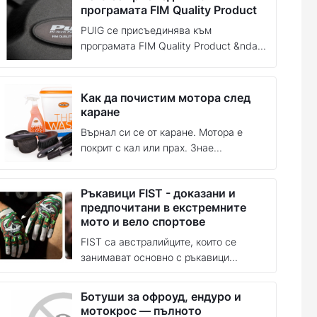
програмата FIM Quality Product
PUIG се присъединява към
програмата FIM Quality Product &nda...
Как да почистим мотора след
каране
Върнал си се от каране. Мотора е
покрит с кал или прах. Знае...
Ръкавици FIST - доказани и
предпочитани в екстремните
мото и вело спортове
FIST са австралийците, които се
занимават основно с ръкавици...
Ботуши за офроуд, ендуро и
мотокрос — пълното