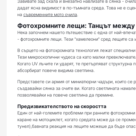
Завивате зад скала и внезапно навлизате в сянка - очила
дадат ясна видимост в по-тъмната среда. Това не е сце
на
съвременните мото очила
.
Фотохромните лещи: Танцът между 
Нека започнем нашето пътешествие с една от най-впеча
- фотохромните лещи. Тези "хамелеони" сред лещите са 
В сърцето на фотохромната технология лежат специални
Тези микроскопични чудеса са като малки превключвател
Когато UV лъчите ги ударят, те претърпяват структурна 
абсорбират повече видима светлина.
Представете си армия от миниатюрни чадъри, които се р
създавайки сянка за очите ви. Когато светлината намале
позволявайки на повече светлина да премине.
Предизвикателството на скоростта
Един от най-големите проблеми при ранните фотохромни
каране на мотоциклет, когато средата може да се проме
тунел),бавната реакция на лещите можеше да бъде опас