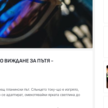
О ВИЖДАНЕ ЗА ПЪТЯ -
чещ планински път. Слънцето току-що е изгряло,
 се адаптират, омекотявайки ярката светлина до