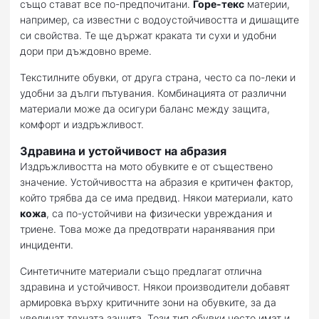
също стават все по-предпочитани.
Горе-текс
материи,
например, са известни с водоустойчивостта и дишащите
си свойства. Те ще държат краката ти сухи и удобни
дори при дъждовно време.
Текстилните обувки, от друга страна, често са по-леки и
удобни за дълги пътувания. Комбинацията от различни
материали може да осигури баланс между защита,
комфорт и издръжливост.
Здравина и устойчивост на абразия
Издръжливостта на мото обувките е от съществено
значение. Устойчивостта на абразия е критичен фактор,
който трябва да се има предвид. Някои материали, като
кожа
, са по-устойчиви на физически увреждания и
триене. Това може да предотврати наранявания при
инциденти.
Синтетичните материали също предлагат отлична
здравина и устойчивост. Някои производители добавят
армировка върху критичните зони на обувките, за да
увеличат тяхната защита. Този тип обувки често имат и