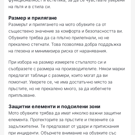
на пътя и в стила си.
Размер и прилягане
Размерът и прилягането на мото обувките са от
съществено значение за комфорта и безопасността ви.
Обувките трябва да са плътно прилепнали, но не
прекалено стегнати. Това позволява добра поддръжка
на глезена и минимизира риска от наранявания.
При избора на размер измерете стъпалото си и
съобразете с размера на производителите. Някои марки
предлагат таблици с размери, които могат да ви
помогнат. Уверете се, че има достатъчно място за
пръстите, но не прекалено много, за да избегнете
приплъзване.
Защитни елементи и подсилени зони
Мото обувките трябва да имат няколко важни защитни
елемента. Протекторите за пръстите и глезените са
задължителни. Те предпазват от удари и притискания
при инциденти. Обърнете внимание на обувките със