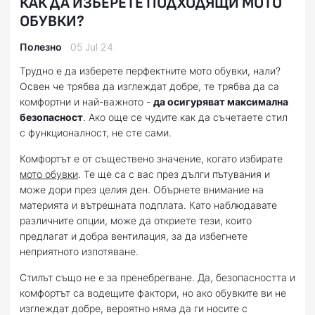
КАК ДА ИЗБЕРЕТЕ ПОДХОДЯЩИ МОТО
ОБУВКИ?
Полезно
05 Jul 24
Трудно е да изберете перфектните мото обувки, нали?
Освен че трябва да изглеждат добре, те трябва да са
комфортни и най-важното -
да осигуряват максимална
безопасност
. Ако още се чудите как да съчетаете стил
с функционалност, не сте сами.
Комфортът е от съществено значение, когато избирате
мото обувки
. Те ще са с вас през дълги пътувания и
може дори през целия ден. Обърнете внимание на
материята и вътрешната подплата. Като наблюдавате
различните опции, може да откриете тези, които
предлагат и добра вентилация, за да избегнете
неприятното изпотяване.
Стилът също не е за пренебрегване. Да, безопасността и
комфортът са водещите фактори, но ако обувките ви не
изглеждат добре, вероятно няма да ги носите с