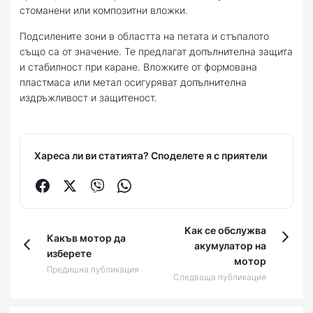
стоманени или композитни вложки.
Подсилените зони в областта на петата и стъпалото
също са от значение. Те предлагат допълнителна защита
и стабилност при каране. Вложките от формована
пластмаса или метал осигуряват допълнителна
издръжливост и защитеност.
Хареса ли ви статията? Споделете я с приятели
Как се обслужва
Какъв мотор да
акумулатор на
изберете
мотор
Предишна публикация
Следваща публикация