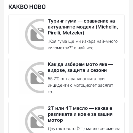
КАКВО НОВО
Туринг гуми — сравнение на
актуалните модели (Michelin,
Pirelli, Metzeler)
„Коя гума ще ми изкара най-много
километри?" е най-чес...
Как да изберем мото яке —
видове, защита и сезони
55.7% от нараняванията при
инциденти с мотоциклет засягат
го...
2T или 4T масло — каква е
разликата и кое е за вашия
мотор
Двутактовото (2T) масло се смесва