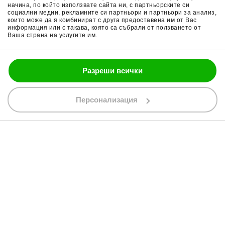
начина, по който използвате сайта ни, с партньорските си
Поверителност
Ръкавици за мотор
социални медии, рекламните си партньори и партньори за анализ,
които може да я комбинират с друга предоставена им от Вас
Политика за бисквитки
Части за мотор
информация или с такава, която са събрали от ползването от
Ваша страна на услугите им.
Блог
Разреши всички
088 200 7002
shop@bobimx.com
Персонализация
гр. Севлиево (П.К. 5400)
ул."Стоян Бъчваров" №4
АБОНИРАЙТЕ СЕ ЗА НАШИЯ БЮЛЕТИН
Абонирайки се за бюлетина приемате
общите условия
АБОНАМЕНТ