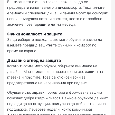
Вентилацията е също толкова важна, за да се
предотврати изпотяването и дискомфорта. Текстилните
елементи и специални дишащи панели могат да осигурят
повече въздушен поток и свежест, което е от особено
значение през горещите летни месеци.
Функционалност и защита
За да изберете подходящите мото обувки, е важно да
вземете предвид защитните функции и комфорт по
време на каране.
Дизайн с оглед на защита
Когато търсите мото обувки, обърнете внимание на
дизайна. Много модели са проектирани със защита на
глезена и пръстите. Това са ключови зони за
предотвратяване на наранявания при падане.
Обувките със здрави протектори и формована защита
показват добра издръжливост. Важно е обувките да имат
подходяща конструкция, осигуряваща добра странична
поддръжка. Изберете модели, които комбинират
функционалност и естетика, за да се чувствате уверени