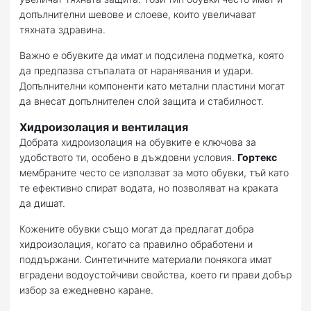
допълнителни шевове и слоеве, които увеличават
тяхната здравина.
Важно е обувките да имат и подсилена подметка, която
да предпазва стъпалата от наранявания и удари.
Допълнителни компоненти като метални пластини могат
да внесат допълнителен слой защита и стабилност.
Хидроизолация и вентилация
Добрата хидроизолация на обувките е ключова за
удобството ти, особено в дъждовни условия.
Гортекс
мембраните често се използват за мото обувки, тъй като
те ефективно спират водата, но позволяват на краката
да дишат.
Кожените обувки също могат да предлагат добра
хидроизолация, когато са правилно обработени и
поддържани. Синтетичните материали понякога имат
вградени водоустойчиви свойствa, което ги прави добър
избор за ежедневно каране.