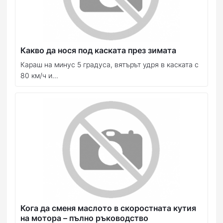
Какво да нося под каската през зимата
Караш на минус 5 градуса, вятърът удря в каската с
80 км/ч и...
Кога да сменя маслото в скоростната кутия
на мотора – пълно ръководство