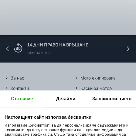
14 ДНИ ПРАВО НА ВРЪЩАНЕ
или замяна
За нас
Мото екипировка
Контакти
Каски за мотор
Съгласие
Детайли
За приложението
Методи доставка
Ботуши за мотор
Начини плащане
Гуми за мотор
Настоящият сайт използва бисквитки
Връщане на стока
Очила за мотор
Използваме „бисквитки“, за да персонализираме съдържанието и
Общи условия
Раници за мотор
рекламите, да предоставяме функции на социални медии и да
анализираме трафика си. Също така споделяме информация за