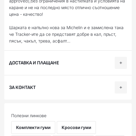
approved),без ограничения в настилката и условията на
каране и не на последно място отлично съотношение
цена - качество!
Шарката е напълно нова за Michelin и е замислена така
че Tracker-ите да се представят добре в кал, пръст,
пясък, чакъл, трева, асфалт...
ДОСТАВКА И ПЛАЩАНЕ
Ние, от BobiMX.com, се стремим към бързина и
ЗА КОНТАКТ
професионализъм при доставката на Вашите поръчки,
затова ползваме услугите на куриерска фирма “Еконт
Експрес”.
Телефон:
088 200 7002
Доставяме до всяка точка на България в рамките на 1-2
Facebook:
facebook.com/BobiMX
Полезни линкове
работни дни. Може да получите пратката си до точно
Instagram:
instagram.com/bobi.mx
посочен от Вас адрес (независимо дали домашен или
Skype: bobimx
Комплекти гуми
Кросови гуми
служебен) или до офис на "Еконт Експрес" в
E-mail:
shop@bobimx.com