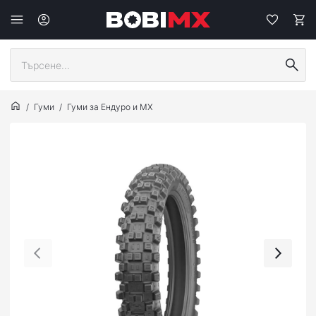
Гуми
Гуми за Ендуро и МХ