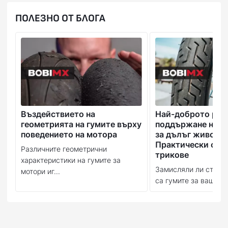
ПОЛЕЗНО ОТ БЛОГА
Въздействието на
Най-доброто рък
геометрията на гумите върху
поддържане на в
поведението на мотора
за дълъг живот:
Практически съв
Различните геометрични
трикове
характеристики на гумите за
Замисляли ли сте се
мотори иг...
са гумите за вашия м