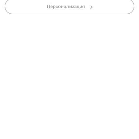
shop@bobimx.com
Персонализация
гр. Севлиево (П.К. 5400)
ул."Стоян Бъчваров" №4
АБОНИРАЙТЕ СЕ ЗА НАШИЯ БЮЛЕТИН
Абонирайки се за бюлетина приемате
общите условия
АБОНАМЕНТ
© 2013 - 2026 BobiMX.com
Онлайн магазин от
RIZN