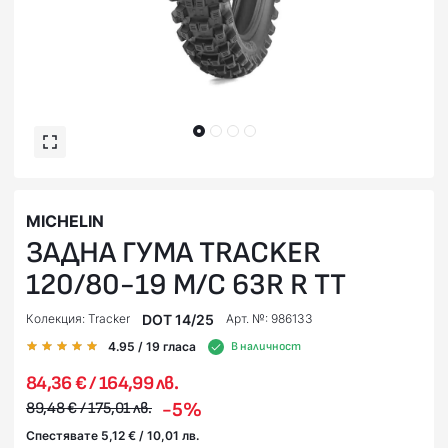
MICHELIN
ЗАДНА ГУМА TRACKER
120/80-19 M/C 63R R TT
DOT 14/25
Колекция: Tracker
Арт. №: 986133
4.95
/ 19
гласа
В наличност
84,36 € / 164,99 лв.
-5%
89,48 € / 175,01 лв.
Спестявате 5,12 € / 10,01 лв.