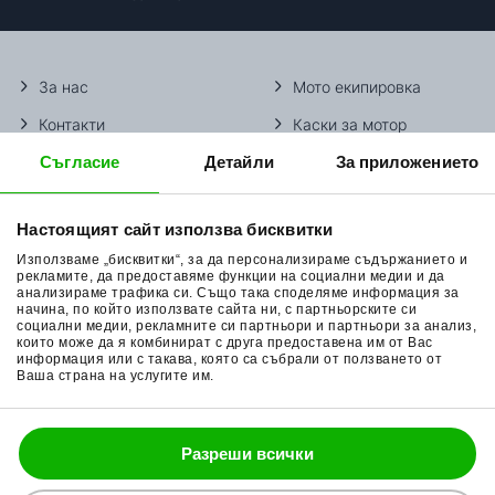
За нас
Мото екипировка
Контакти
Каски за мотор
Съгласие
Детайли
За приложението
Методи доставка
Ботуши за мотор
Начини плащане
Гуми за мотор
Настоящият сайт използва бисквитки
Връщане на стока
Очила за мотор
Използваме „бисквитки“, за да персонализираме съдържанието и
Общи условия
Раници за мотор
рекламите, да предоставяме функции на социални медии и да
анализираме трафика си. Също така споделяме информация за
начина, по който използвате сайта ни, с партньорските си
Поверителност
Ръкавици за мотор
социални медии, рекламните си партньори и партньори за анализ,
които може да я комбинират с друга предоставена им от Вас
Политика за бисквитки
Части за мотор
информация или с такава, която са събрали от ползването от
Ваша страна на услугите им.
Блог
Разреши всички
088 200 7002