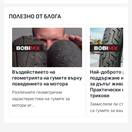
ПОЛЕЗНО ОТ БЛОГА
Въздействието на
Най-доброто рък
геометрията на гумите върху
поддържане на в
поведението на мотора
за дълъг живот:
Практически съв
Различните геометрични
трикове
характеристики на гумите за
Замисляли ли сте се
мотори иг...
са гумите за вашия м