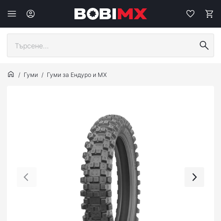
Гуми
Гуми за Ендуро и МХ