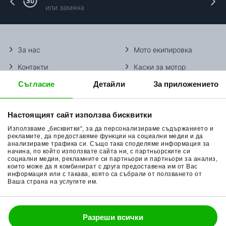
или замяна
За нас
Мото екипировка
Контакти
Каски за мотор
Съгласие
Детайли
За приложението
Методи доставка
Ботуши за мотор
Начини плащане
Гуми за мотор
Настоящият сайт използва бисквитки
Връщане на стока
Очила за мотор
Използваме „бисквитки“, за да персонализираме съдържанието и
Общи условия
Раници за мотор
рекламите, да предоставяме функции на социални медии и да
анализираме трафика си. Също така споделяме информация за
начина, по който използвате сайта ни, с партньорските си
Поверителност
Ръкавици за мотор
социални медии, рекламните си партньори и партньори за анализ,
които може да я комбинират с друга предоставена им от Вас
Политика за бисквитки
Части за мотор
информация или с такава, която са събрали от ползването от
Ваша страна на услугите им.
Блог
Разреши всички