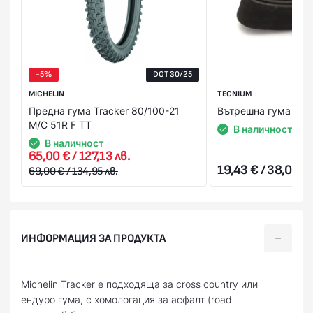
-5%
DOT 30/25
MICHELIN
TECNIUM
Предна гума Tracker 80/100-21
Вътрешна гума 18" 
M/C 51R F TT
В наличност
В наличност
65,00 € / 127,13 лв.
19,43 € / 38,00 лв
69,00 € / 134,95 лв.
ИНФОРМАЦИЯ ЗА ПРОДУКТА
Michelin Tracker е подходяща за cross country или
ендуро гума, с хомологация за асфалт (road