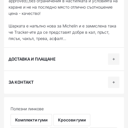
approved),без ограничения в настилката и условията на
каране и не на последно място отлично съотношение
цена - качество!
Шарката е напълно нова за Michelin и е замислена така
че Tracker-ите да се представят добре в кал, пръст,
пясък, чакъл, трева, асфалт...
ДОСТАВКА И ПЛАЩАНЕ
Ние, от BobiMX.com, се стремим към бързина и
ЗА КОНТАКТ
професионализъм при доставката на Вашите поръчки,
затова ползваме услугите на куриерска фирма “Еконт
Експрес”.
Телефон:
088 200 7002
Доставяме до всяка точка на България в рамките на 1-2
Facebook:
facebook.com/BobiMX
Полезни линкове
работни дни. Може да получите пратката си до точно
Instagram:
instagram.com/bobi.mx
посочен от Вас адрес (независимо дали домашен или
Skype: bobimx
Комплекти гуми
Кросови гуми
служебен) или до офис на "Еконт Експрес" в
E-mail:
shop@bobimx.com