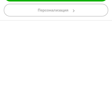
088 200 7002
shop@bobimx.com
Персонализация
гр. Севлиево (П.К. 5400)
ул."Стоян Бъчваров" №4
АБОНИРАЙТЕ СЕ ЗА НАШИЯ БЮЛЕТИН
Абонирайки се за бюлетина приемате
общите условия
АБОНАМЕНТ
© 2013 - 2026 BobiMX.com
Онлайн магазин от
RIZN