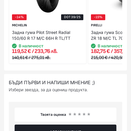
(наложен платеж),или предварително на сайта ни с
Вашата банкова карта.
-14%
DOT 39/25
-15%
MICHELIN
PIRELLI
Задна гума Pilot Street Radial
Задна гума Scorpion 
150/60 R 17 M/C 66H R TL/TT
ZR 18 M/C TL 70W 
В наличност
В наличност
119,52 € / 233,76 лв.
182,75 € / 357,43 
140,61 € / 275,01 лв.
215,00 € / 420,50 лв.
БЪДИ ПЪРВИ И НАПИШИ МНЕНИЕ ;)
Избери звезда, за да оцениш продукта.
Твоята оценка