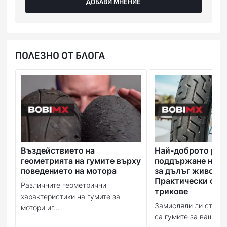
ДОБАВИ МНЕНИЕ
ПОЛЕЗНО ОТ БЛОГА
Въздействието на
Най-доброто рък
геометрията на гумите върху
поддържане на в
поведението на мотора
за дълъг живот:
Практически съв
Различните геометрични
трикове
характеристики на гумите за
Замисляли ли сте се
мотори иг...
са гумите за вашия м