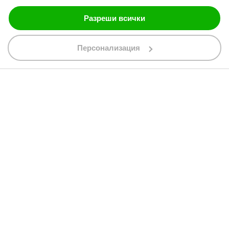
Блог
Разреши всички
Персонализация
088 200 7002
shop@bobimx.com
гр. Севлиево (П.К. 5400)
ул."Стоян Бъчваров" №4
АБОНИРАЙТЕ СЕ ЗА НАШИЯ БЮЛЕТИН
Абонирайки се за бюлетина приемате
общите условия
АБОНАМЕНТ