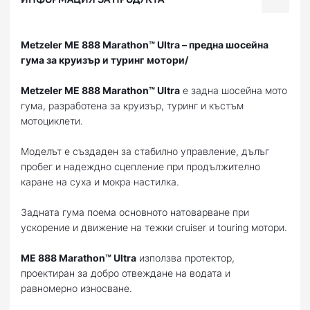
Metzeler ME 888 Marathon™ Ultra – предна шосейна
гума за круизър и туринг мотори/
Metzeler ME 888 Marathon™ Ultra
е задна шосейна мото
гума, разработена за круизър, туринг и къстъм
мотоциклети.
Моделът е създаден за стабилно управление, дълъг
пробег и надеждно сцепление при продължително
каране на суха и мокра настилка.
Задната гума поема основното натоварване при
ускорение и движение на тежки cruiser и touring мотори.
ME 888 Marathon™ Ultra
използва протектор,
проектиран за добро отвеждане на водата и
равномерно износване.