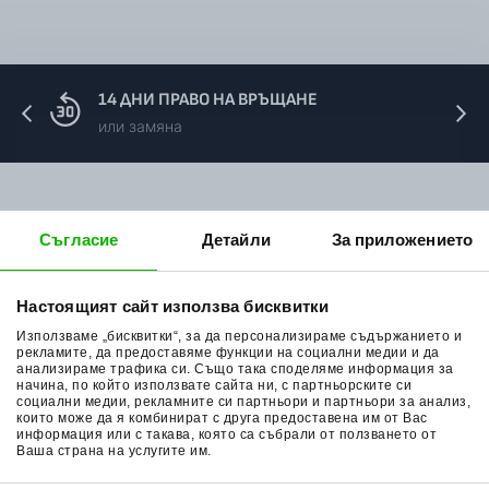
14 ДНИ ПРАВО НА ВРЪЩАНЕ
или замяна
За нас
Мото екипировка
Съгласие
Детайли
За приложението
Контакти
Каски за мотор
Методи доставка
Ботуши за мотор
Настоящият сайт използва бисквитки
Начини плащане
Гуми за мотор
Използваме „бисквитки“, за да персонализираме съдържанието и
рекламите, да предоставяме функции на социални медии и да
Връщане на стока
Очила за мотор
анализираме трафика си. Също така споделяме информация за
начина, по който използвате сайта ни, с партньорските си
социални медии, рекламните си партньори и партньори за анализ,
Общи условия
Раници за мотор
които може да я комбинират с друга предоставена им от Вас
информация или с такава, която са събрали от ползването от
Поверителност
Ръкавици за мотор
Ваша страна на услугите им.
Политика за бисквитки
Части за мотор