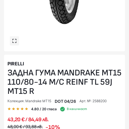
PIRELLI
ЗАДНА ГУМА MANDRAKE MT15
110/80-14 M/C REINF TL 59J
MT15 R
DOT 04/26
Колекция: Mandrake MT15
Арт. №: 2588200
4.80
/ 20
гласа
В наличност
43,20 € / 84,49 лв.
-10%
48,00 € / 93,88 лв.