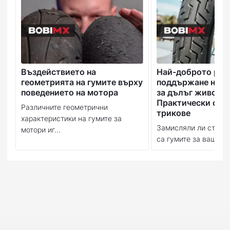
Въздействието на
Най-доброто рък
геометрията на гумите върху
поддържане на в
поведението на мотора
за дълъг живот:
Практически съв
Различните геометрични
трикове
характеристики на гумите за
Замисляли ли сте се
мотори иг...
са гумите за вашия м