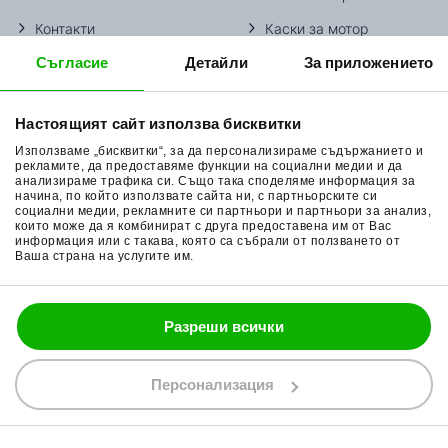
Контакти
Каски за мотор
Съгласие
Детайли
За приложението
Методи доставка
Ботуши за мотор
Начини плащане
Гуми за мотор
Настоящият сайт използва бисквитки
Връщане на стока
Очила за мотор
Използваме „бисквитки“, за да персонализираме съдържанието и
Общи условия
Раници за мотор
рекламите, да предоставяме функции на социални медии и да
анализираме трафика си. Също така споделяме информация за
начина, по който използвате сайта ни, с партньорските си
Поверителност
Ръкавици за мотор
социални медии, рекламните си партньори и партньори за анализ,
които може да я комбинират с друга предоставена им от Вас
Политика за бисквитки
Части за мотор
информация или с такава, която са събрали от ползването от
Ваша страна на услугите им.
Блог
Разреши всички
088 200 7002
shop@bobimx.com
Персонализация
гр. Севлиево (П.К. 5400)
ул."Стоян Бъчваров" №4