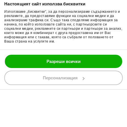
Настоящият сайт използва бисквитки
Връщане на стока
Очила за мотор
Използваме „бисквитки“, за да персонализираме съдържанието и
Общи условия
Раници за мотор
рекламите, да предоставяме функции на социални медии и да
анализираме трафика си. Също така споделяме информация за
начина, по който използвате сайта ни, с партньорските си
Поверителност
Ръкавици за мотор
социални медии, рекламните си партньори и партньори за анализ,
които може да я комбинират с друга предоставена им от Вас
Политика за бисквитки
Части за мотор
информация или с такава, която са събрали от ползването от
Ваша страна на услугите им.
Блог
Разреши всички
088 200 7002
shop@bobimx.com
Персонализация
гр. Севлиево (П.К. 5400)
ул."Стоян Бъчваров" №4
АБОНИРАЙТЕ СЕ ЗА НАШИЯ БЮЛЕТИН
Абонирайки се за бюлетина приемате
общите условия