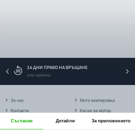
14 ДНИ ПРАВО НА ВРЪЩАНЕ
или замяна
За нас
Мото екипировка
Контакти
Каски за мотор
Съгласие
Детайли
За приложението
Методи доставка
Ботуши за мотор
Начини плащане
Гуми за мотор