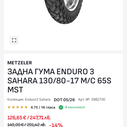
METZELER
ЗАДНА ГУМА ENDURO 3
SAHARA 130/80-17 M/C 65S
MST
DOT 05/26
Колекция: Enduro3 Sahara
Арт. №: 3982700
4.75
/ 16
гласа
В наличност
126,65 € / 247,71 лв.
-14%
149,00 € / 291,42 лв.