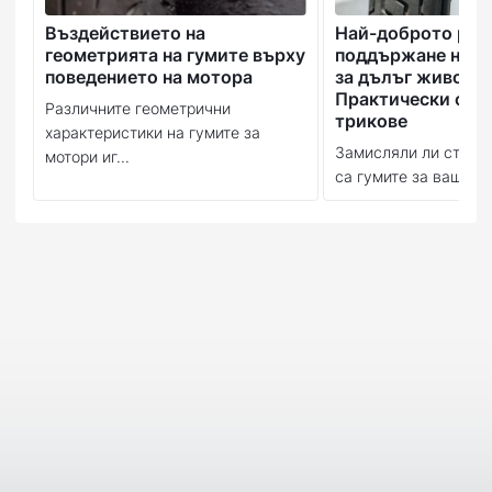
Въздействието на
Най-доброто рък
геометрията на гумите върху
поддържане на в
поведението на мотора
за дълъг живот:
Практически съв
Различните геометрични
трикове
характеристики на гумите за
Замисляли ли сте се
мотори иг...
са гумите за вашия м