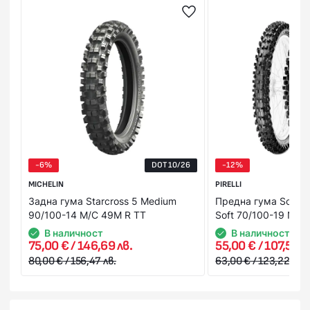
поръчка пристига с опция “Преглед и тест”, без
значение на каква стойност и от колко артикула се
състои тя. Това Ви дава възможност да пробвате и
добиете по-ясна представа за продукта в момента на
получаването му. В случай, че не Ви стане или не го
харесате, можете да го откажете веднага на куриера.
Стойността на поръчката се заплаща на куриера в брой
или на ПОС терминал при получаване на пратката
(наложен платеж),или предварително на сайта ни с
Вашата банкова карта.
-6%
DOT 10/26
-12%
MICHELIN
PIRELLI
Задна гума Starcross 5 Medium
Предна гума Scorp
90/100-14 M/C 49M R TT
Soft 70/100-19 NHS
В наличност
В наличност
75,00 € / 146,69 лв.
55,00 € / 107,57 л
80,00 € / 156,47 лв.
63,00 € / 123,22 лв.