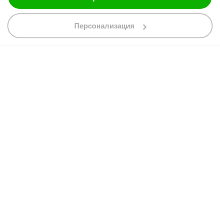
088 200 7002
shop@bobimx.com
Персонализация
гр. Севлиево (П.К. 5400)
ул."Стоян Бъчваров" №4
АБОНИРАЙТЕ СЕ ЗА НАШИЯ БЮЛЕТИН
Абонирайки се за бюлетина приемате
общите условия
АБОНАМЕНТ
© 2013 - 2026 BobiMX.com
Онлайн магазин от
RIZN