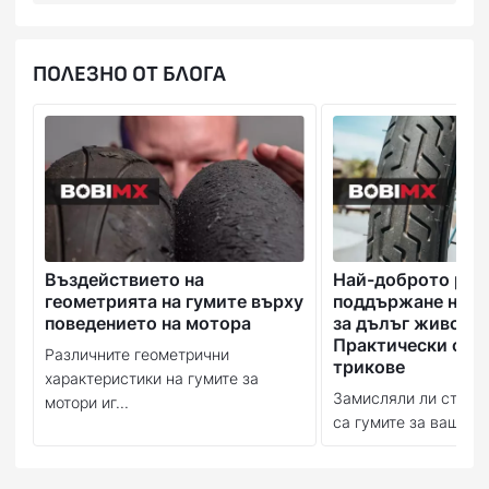
ПОЛЕЗНО ОТ БЛОГА
Въздействието на
Най-доброто рък
геометрията на гумите върху
поддържане на в
поведението на мотора
за дълъг живот:
Практически съв
Различните геометрични
трикове
характеристики на гумите за
Замисляли ли сте се
мотори иг...
са гумите за вашия м