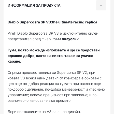
ИНФОРМАЦИЯ ЗА ПРОДУКТА
Diablo Supercosra SP V3:the ultimate racing replica
Pirelli Diablo Supercorsa SP V3 е изключително силен
представител сред т.нар. гуми
полуслик
.
Гума, която може да използвате и ще се представи
еднакво добре, както на писта, така и за улично
каране.
Спрямо предшественика си Supercorsa SP V2, при
новата V3 всеки един детайл от грайферa е обновен с
цел още по-добра реакция на гумата при наклон; още
по-добро сцепление; по-добра маневреност и улеснено
управление; повече прецизност при завиване; и по-
равномерно износване във времето.
Дори светкавиците на V3 са с нов дизайн.