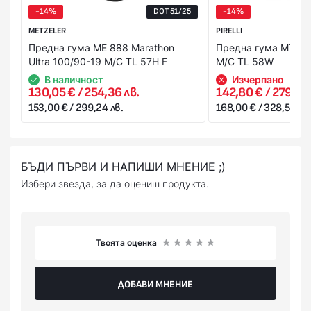
-14%
DOT 51/25
-14%
METZELER
PIRELLI
Предна гума ME 888 Marathon
Предна гума MT60 
Ultra 100/90-19 M/C TL 57H F
M/C TL 58W
В наличност
Изчерпано
130,05 € / 254,36 лв.
142,80 € / 279,29 
153,00 € / 299,24 лв.
168,00 € / 328,58 лв.
БЪДИ ПЪРВИ И НАПИШИ МНЕНИЕ ;)
Избери звезда, за да оцениш продукта.
Твоята оценка
ДОБАВИ МНЕНИЕ