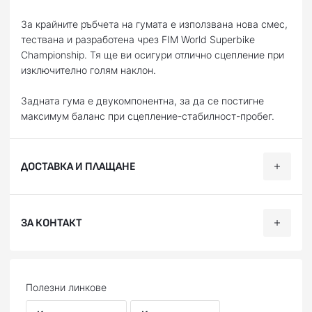
За крайните ръбчета на гумата е използвана нова смес,
тествана и разработена чрез FIM World Superbike
Championship. Тя ще ви осигури отлично сцепление при
изключително голям наклон.
Задната гума е двукомпонентна, за да се постигне
максимум баланс при сцепление-стабилност-пробег.
ДОСТАВКА И ПЛАЩАНЕ
Ние, от BobiMX.com, се стремим към бързина и
ЗА КОНТАКТ
професионализъм при доставката на Вашите поръчки,
затова ползваме услугите на куриерска фирма “Еконт
Експрес”.
Телефон:
088 200 7002
Доставяме до всяка точка на България в рамките на 1-2
Facebook:
facebook.com/BobiMX
Полезни линкове
работни дни. Може да получите пратката си до точно
Instagram:
instagram.com/bobi.mx