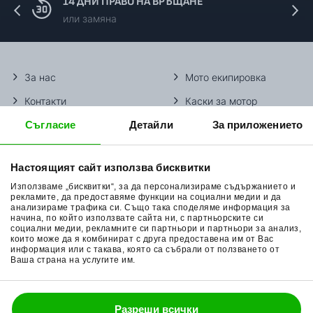
14 ДНИ ПРАВО НА ВРЪЩАНЕ
или замяна
За нас
Мото екипировка
Контакти
Каски за мотор
Съгласие
Детайли
За приложението
Методи доставка
Ботуши за мотор
Начини плащане
Гуми за мотор
Настоящият сайт използва бисквитки
Връщане на стока
Очила за мотор
Използваме „бисквитки“, за да персонализираме съдържанието и
Общи условия
Раници за мотор
рекламите, да предоставяме функции на социални медии и да
анализираме трафика си. Също така споделяме информация за
начина, по който използвате сайта ни, с партньорските си
Поверителност
Ръкавици за мотор
социални медии, рекламните си партньори и партньори за анализ,
които може да я комбинират с друга предоставена им от Вас
Политика за бисквитки
Части за мотор
информация или с такава, която са събрали от ползването от
Ваша страна на услугите им.
Блог
Разреши всички